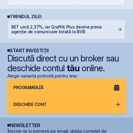
TRENDUL ZILEI
BET urcă 2,37%, iar Graffiti Plus devine prima
T
agenție de comunicare listată la BVB
t
START INVESTIȚII
Discută direct cu un broker sau
deschide contul
tău
online.
Alege varianta potrivită pentru tine:
PROGRAMEAZĂ
DESCHIDE CONT
NEWSLETTER
Înscrie-te și primești pe email: ghidul complet de