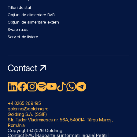
Titluri de stat
Opțiuni de alimentare BVB
Opțiuni de alimentare extern
Swap rates
Servicii de listare
Contact
+4 0265 269 195
goldring@goldring.ro
Goldring S.A. (SSIF)
Str. Tudor Vladimirescu nr. 56A, 540014, Târgu Mureș,
România
Copyright ©2026 Goldring
Contact
|
FAQ
|
Rapoarte și informații legale
|
Petiții
|