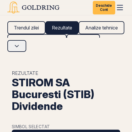
Deschide
Cont
Trendul zilei
Rezultate
Analize tehnice
Analize fundamentale
Research
REZULTATE
STIROM SA
Bucuresti (STIB)
Dividende
SIMBOL SELECTAT