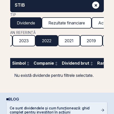
×
STIB
TIP
Dividende
Rezultate financiare
Acțiuni g
AN REFERINȚĂ
024
2023
2022
2021
2019
20
Simbol
Companie
Dividend brut
Randame
Nu există dividende pentru filtrele selectate.
BLOG
Ce sunt dividendele și cum funcționează: ghid
RE
complet pentru investitori în acțiuni
p