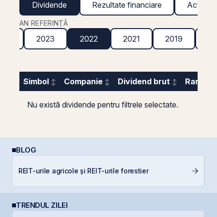
Dividende
Rezultate financiare
Acțiuni g
AN REFERINȚĂ
024
2023
2022
2021
2019
20
Simbol
Companie
Dividend brut
Randame
Nu există dividende pentru filtrele selectate.
BLOG
C
REIT-urile agricole și REIT-urile forestier
co
TRENDUL ZILEI