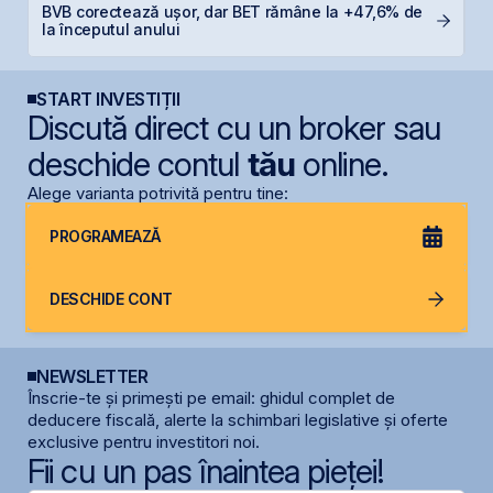
BVB corectează ușor, dar BET rămâne la +47,6% de
T
la începutul anului
t
START INVESTIȚII
Discută direct cu un broker sau
deschide contul
tău
online.
Alege varianta potrivită pentru tine:
PROGRAMEAZĂ
DESCHIDE CONT
NEWSLETTER
Înscrie-te și primești pe email: ghidul complet de
deducere fiscală, alerte la schimbari legislative și oferte
exclusive pentru investitori noi.
Fii cu un pas înaintea pieței!