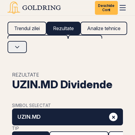
Deschide
Cont
Trendul zilei
Rezultate
Analize tehnice
Analize fundamentale
Research
REZULTATE
UZIN.MD Dividende
SIMBOL SELECTAT
×
UZIN.MD
TIP