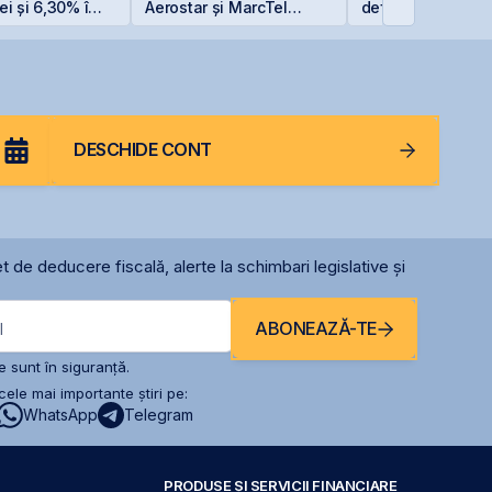
ei și 6,30% în
Aerostar și MarcTel
definitivă favorab
pentru mentenanța
pentru One Penin
radarelor AN/TPQ-53 în
România
DESCHIDE CONT
t de deducere fiscală, alerte la schimbari legislative și
ABONEAZĂ-TE
l
 sunt în siguranță.
ele mai importante știri pe:
WhatsApp
Telegram
PRODUSE ȘI SERVICII FINANCIARE