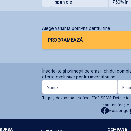
ET +33% și
spaniole
7,50% în l
apitalizare record
euro
Alege varianta potrivită pentru tine:
PROGRAMEAZĂ
Înscrie-te și primești pe email: ghidul comple
oferte exclusive pentru investitori noi.
Nume
Emai
Te poți dezabona oricând. Fără SPAM. Datele tale
sau urmărește c
Messenger
A BURSA
COMPANIE
COMISIOANE