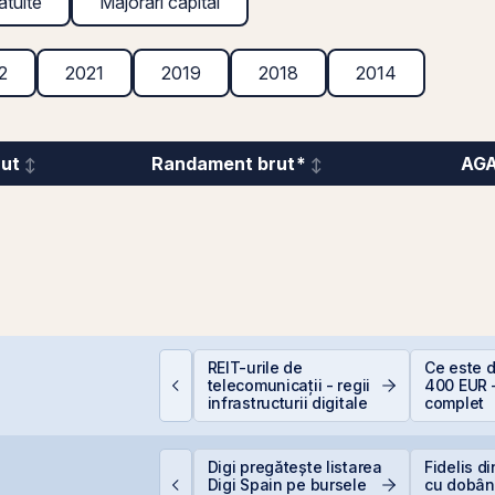
atuite
Majorări capital
2
2021
2019
2018
2014
rut
Randament brut*
AG
EIT-urile industriale –
REIT-urile de
Ce este 
 supapă pentru piață
telecomunicații - regii
400 EUR 
!
infrastructurii digitale
complet
VB încheie prima
Digi pregătește listarea
Fidelis d
umătate din 2026 cu
Digi Spain pe bursele
cu dobân