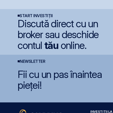
prima agenție de
prima zi
B
comunicare listată la
c
BVB
START INVESTIȚII
Discută direct cu un
broker sau deschide
contul
tău
online.
NEWSLETTER
Fii cu un pas înaintea
pieței!
INVESTIȚII L