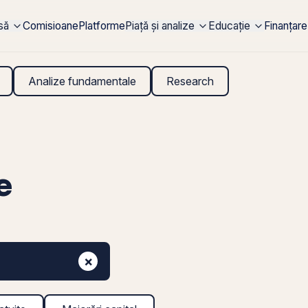
rsă
Comisioane
Platforme
Piață și analize
Educație
Finanțare
Analize fundamentale
Research
e
×