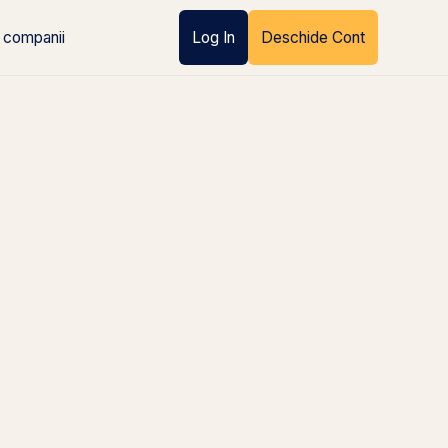
 companii
Log In
Deschide Cont