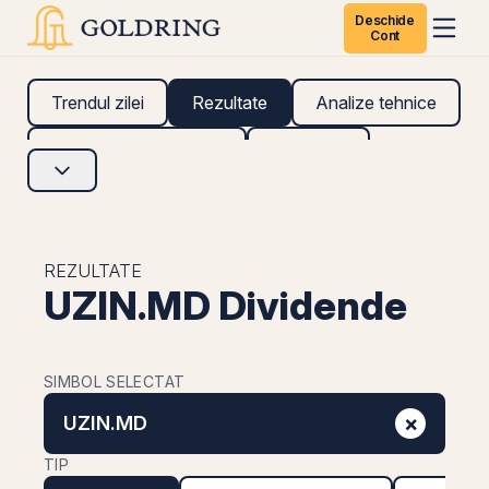
Deschide
Cont
Trendul zilei
Rezultate
Analize tehnice
Analize fundamentale
Research
REZULTATE
UZIN.MD Dividende
SIMBOL SELECTAT
×
UZIN.MD
TIP