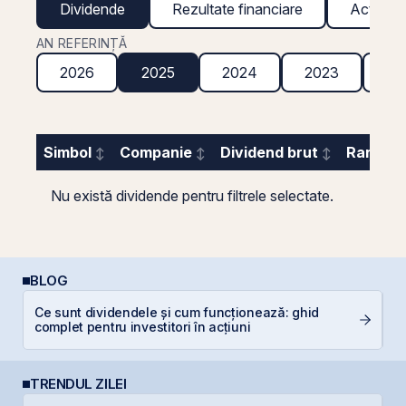
Dividende
Rezultate financiare
Acțiuni g
AN REFERINȚĂ
2026
2025
2024
2023
20
Simbol
Companie
Dividend brut
Randame
Nu există dividende pentru filtrele selectate.
BLOG
Ce sunt dividendele și cum funcționează: ghid
D
complet pentru investitori în acțiuni
b
TRENDUL ZILEI