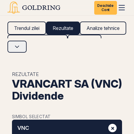
Deschide
Cont
Trendul zilei
Rezultate
Analize tehnice
Analize fundamentale
Research
REZULTATE
VRANCART SA (VNC)
Dividende
SIMBOL SELECTAT
×
VNC