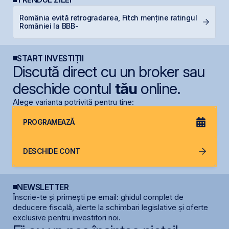
România evită retrogradarea, Fitch menține ratingul
C
României la BBB-
ca
START INVESTIȚII
Discută direct cu un broker sau
deschide contul
tău
online.
Alege varianta potrivită pentru tine:
PROGRAMEAZĂ
DESCHIDE CONT
NEWSLETTER
Înscrie-te și primești pe email: ghidul complet de
deducere fiscală, alerte la schimbari legislative și oferte
exclusive pentru investitori noi.