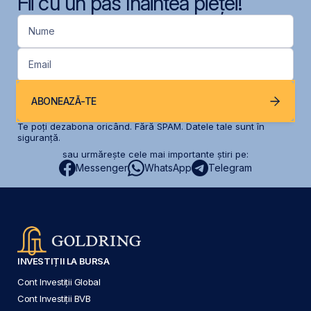
Fii cu un pas înaintea pieței!
Nume
Email
ABONEAZĂ-TE
Te poți dezabona oricând. Fără SPAM. Datele tale sunt în
siguranță.
sau urmărește cele mai importante știri pe:
Messenger
WhatsApp
Telegram
INVESTIȚII LA BURSA
Cont Investiții Global
Cont Investiții BVB