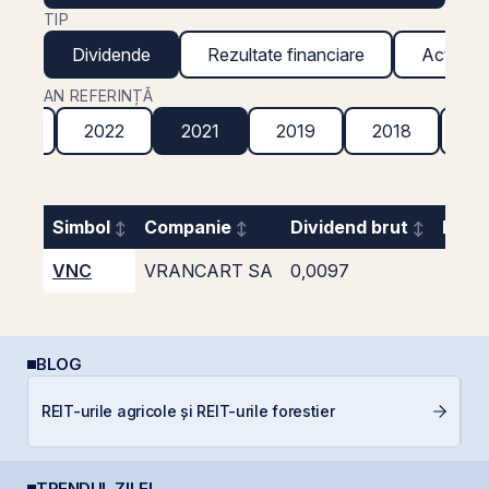
TIP
Dividende
Rezultate financiare
Acțiuni g
AN REFERINȚĂ
023
2022
2021
2019
2018
20
Simbol
Companie
Dividend brut
Rand
VNC
VRANCART SA
0,0097
BLOG
RE
REIT-urile agricole și REIT-urile forestier
di
TRENDUL ZILEI