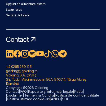
Opțiuni de alimentare extern
Swap rates
Servicii de listare
Contact
+4 0265 269 195
goldring@goldring.ro
Goldring S.A. (SSIF)
Str. Tudor Vladimirescu nr. 56A, 540014, Târgu Mureș,
România
Copyright ©2026 Goldring
Contact
|
FAQ
|
Rapoarte și informații legale
|
Petiții
|
Disclaimer
|
Termeni și Condiții
|
Politica de confidențialitate
|
Politica utilizare cookie-uri
|
ANPC
|
SOL