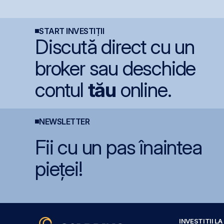
de acțiunile Romgaz și
menține ratingul
o
OMV Petrom
României la BBB-
START INVESTIȚII
Discută direct cu un
broker sau deschide
contul
tău
online.
NEWSLETTER
Fii cu un pas înaintea
pieței!
INVESTIȚII L