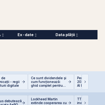
A
Ex-date
Data plății
e de
Ce sunt dividendele și
Perspective Eco
icații - regii
cum funcționează:
2026: De la Exub
turii digitale
ghid complet pentru
AI la Noua Ordin
investitori în acțiuni
Economică
Lockheed Martin
TTS finalizează
Plus debutează
extinde cooperarea cu
investiția de 23
 piața AeRO