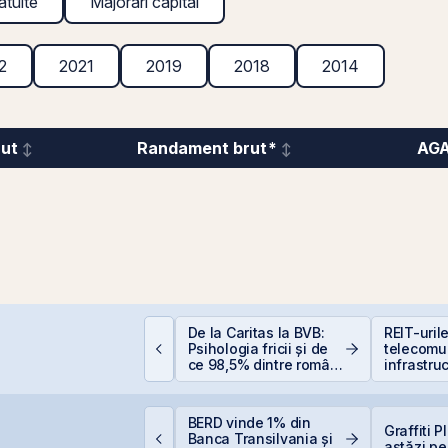
atuite
Majorări capital
2
2021
2019
2018
2014
rut
Randament brut*
AG
iferența care îți
De la Caritas la BVB:
REIT-uril
rotejează capitalul:
Psihologia fricii și de
telecomun
ividendele bat inflația
ce 98,5% dintre români
infrastruc
+5% vs. −6%)
evită investițiile la
bursă
ittnet lansează oferta
BERD vinde 1% din
Graffiti 
ublică pentru
Banca Transilvania și
astăzi pe