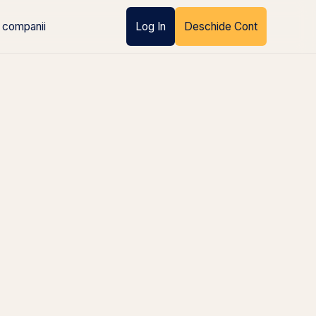
 companii
Log In
Deschide Cont