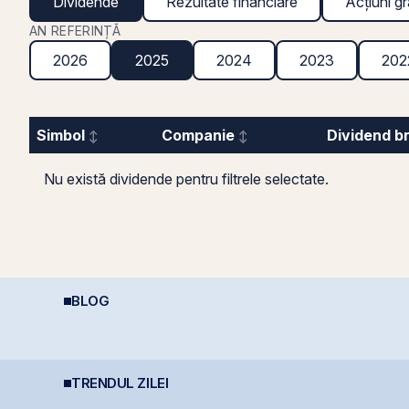
Dividende
Rezultate financiare
Acțiuni gr
AN REFERINȚĂ
2026
2025
2024
2023
202
Simbol
Companie
Dividend b
Nu există dividende pentru filtrele selectate.
BLOG
Deducere 400 EUR
REIT-urile industriale –
D
pentru PFA - pas cu
o supapă pentru piață
p
pas
?!
d
(
TRENDUL ZILEI
BET atinge un nou
România evită
B
maxim istoric, susținut
retrogradarea, Fitch
p