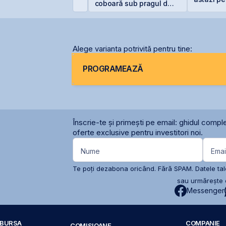
bligațiunile BNET31E
coboară sub pragul de
5%
Alege varianta potrivită pentru tine:
PROGRAMEAZĂ
Înscrie-te și primești pe email: ghidul comple
oferte exclusive pentru investitori noi.
Nume
Emai
Te poți dezabona oricând. Fără SPAM. Datele tale
sau urmărește c
Messenger
A BURSA
COMPANIE
COMISIOANE