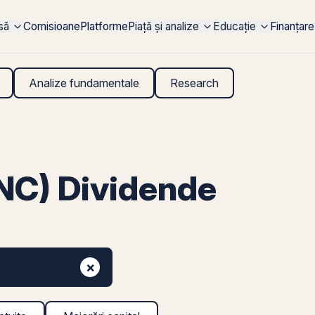
rsă
Comisioane
Platforme
Piață și analize
Educație
Finanțare
Analize fundamentale
Research
C) Dividende
×