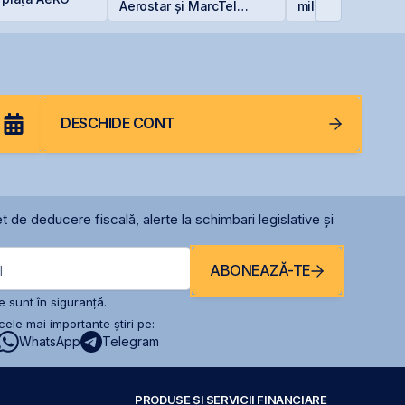
Aerostar și MarcTel
milioane euro în
pentru mentenanța
terminalul Canop
radarelor AN/TPQ-53 în
Constanța
România
DESCHIDE CONT
t de deducere fiscală, alerte la schimbari legislative și
ABONEAZĂ-TE
l
 sunt în siguranță.
ele mai importante știri pe:
WhatsApp
Telegram
PRODUSE ȘI SERVICII FINANCIARE