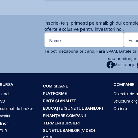
Înscrie-te și primești pe email: ghidul comple
oferte exclusive pentru investitori noi.
Nume
Emai
Te poți dezabona oricând. Fără SPAM. Datele tale
sau urmărește c
Messenger
A BURSA
COMPANIE
COMISIOANE
PLATFORME
Global
Obiectul de ac
PIAȚĂ ȘI ANALIZE
BVB
Structura org
EDUCAȚIE (SUNETUL BANILOR)
 gestionat de broker
Carieră
FINANȚARE COMPANII
stiții
TERMENI BURSIERI
Minori
SUNETUL BANILOR (VIDEO)
 EUR
ȘTIRI