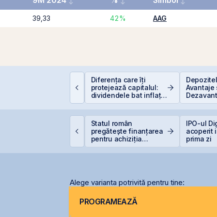
9M 2024
%
Simbol
39,33
42%
AAG
EIT-urile de
Diferența care îți
Depozite
nfrastructură din
protejează capitalul:
Avantaje 
hina - să copiem de
dividendele bat inflația
Dezavant
a cel ce copiază?!
(+5% vs. −6%)
ne United Properties
Statul român
IPO-ul Di
bține o hotărâre
pregătește finanțarea
acoperit 
efinitivă favorabilă
pentru achiziția
prima zi
entru One Peninsula
gazelor Neptun Deep
Alege varianta potrivită pentru tine:
PROGRAMEAZĂ