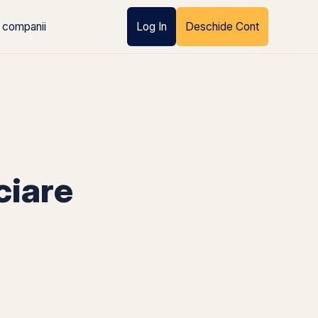
 companii
Log In
Deschide Cont
ciare