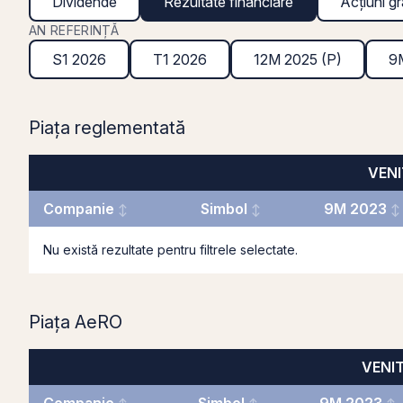
Dividende
Rezultate financiare
Acțiuni gr
AN REFERINȚĂ
S1 2026
T1 2026
12M 2025 (P)
9
Piața reglementată
VENIT
Companie
Simbol
9M 2023
Nu există rezultate pentru filtrele selectate.
Piața AeRO
VENIT