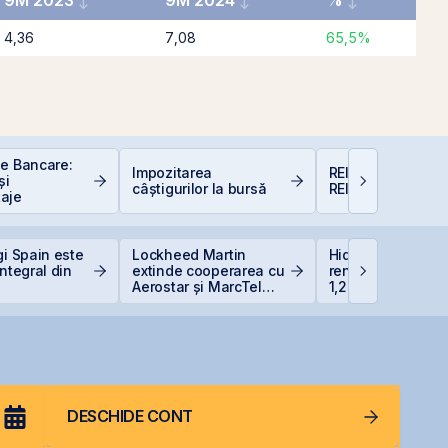
9M 2023
9M 2024
%
4,36
7,08
65,5%
le Bancare:
Impozitarea
REIT-urile agricol
și
câștigurilor la bursă
REIT-urile foresti
aje
gi Spain este
Lockheed Martin
Hidroelectrica vr
integral din
extinde cooperarea cu
renunțe la un bar
Aerostar și MarcTel
1,27 miliarde lei p
pentru mentenanța
Siret
radarelor AN/TPQ-53 în
România
DESCHIDE CONT