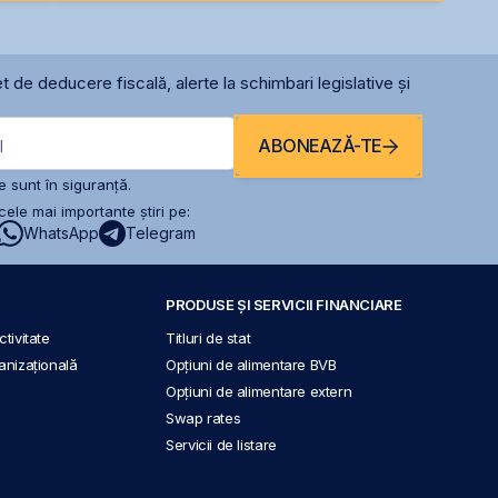
t de deducere fiscală, alerte la schimbari legislative și
ABONEAZĂ-TE
l
 sunt în siguranță.
ele mai importante știri pe:
WhatsApp
Telegram
PRODUSE ȘI SERVICII FINANCIARE
tivitate
Titluri de stat
anizațională
Opțiuni de alimentare BVB
Opțiuni de alimentare extern
Swap rates
Servicii de listare