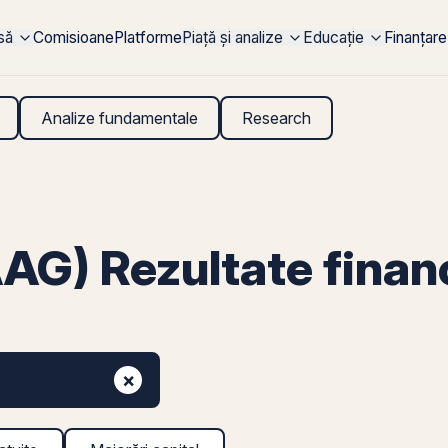
rsă
Comisioane
Platforme
Piață și analize
Educație
Finanțare
Analize fundamentale
Research
AG) Rezultate finan
×