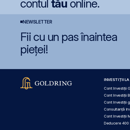
contul
tău
online.
NEWSLETTER
Fii cu un pas înaintea
pieței!
INVESTIȚII L
Cont Investiții 
Cont Investiții 
Cont Investiții
Consultanță Inve
Cont Investiții 
Deducere 400