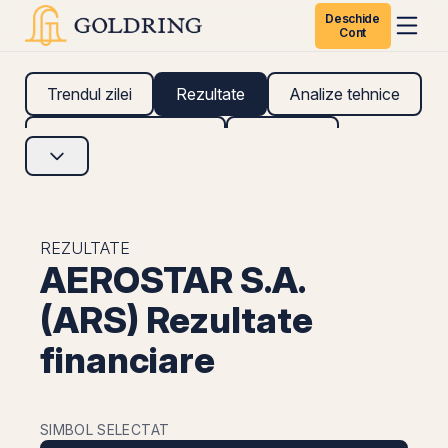
Deschide
Cont
Trendul zilei
Rezultate
Analize tehnice
Analize fundamentale
Research
REZULTATE
AEROSTAR S.A.
(ARS) Rezultate
financiare
SIMBOL SELECTAT