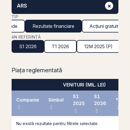
×
ARS
TIP
ividende
Rezultate financiare
Acțiuni gratuite
AN REFERINȚĂ
S1 2026
T1 2026
12M 2025 (P)
Piața reglementată
VENITURI (MIL. LEI)
S1
S1
Companie
Simbol
%
2025
2026
Nu există rezultate pentru filtrele selectate.