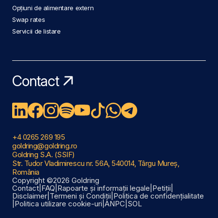
Opțiuni de alimentare extern
Swap rates
Servicii de listare
Contact
+4 0265 269 195
goldring@goldring.ro
Goldring S.A. (SSIF)
Str. Tudor Vladimirescu nr. 56A, 540014, Târgu Mureș,
România
Copyright ©2026 Goldring
Contact
|
FAQ
|
Rapoarte și informații legale
|
Petiții
|
Disclaimer
|
Termeni și Condiții
|
Politica de confidențialitate
|
Politica utilizare cookie-uri
|
ANPC
|
SOL