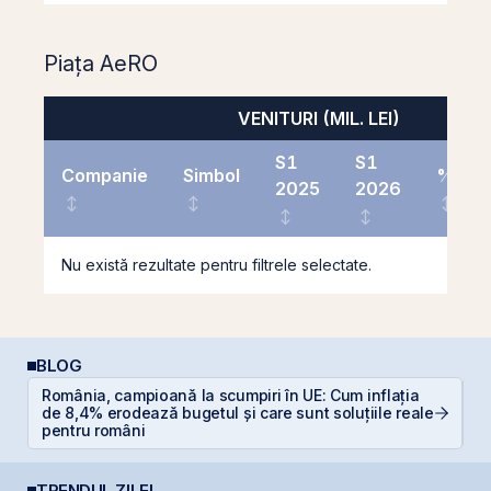
Piața AeRO
VENITURI (MIL. LEI)
S1
S1
Companie
Simbol
%
2025
2026
Nu există rezultate pentru filtrele selectate.
BLOG
România, campioană la scumpiri în UE: Cum inflația
R
de 8,4% erodează bugetul și care sunt soluțiile reale
l
pentru români
TRENDUL ZILEI