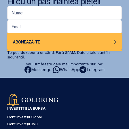
Fii cu un pas înaintea pieței!
Nume
Email
ABONEAZĂ-TE
Te poți dezabona oricând. Fără SPAM. Datele tale sunt în
siguranță.
sau urmărește cele mai importante știri pe:
Messenger
WhatsApp
Telegram
INVESTIȚII LA BURSA
Cont Investiții Global
Cont Investiții BVB