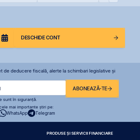
BNET31E
deschiderea unei
filiale în Italia
DESCHIDE CONT
t de deducere fiscală, alerte la schimbari legislative și
ABONEAZĂ-TE
l
 sunt în siguranță.
ele mai importante știri pe:
WhatsApp
Telegram
PRODUSE ȘI SERVICII FINANCIARE