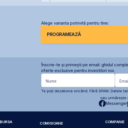
azelor Neptun Deep
pentru mentenanța
euro
radarelor AN/TPQ-53 în
România
Alege varianta potrivită pentru tine:
PROGRAMEAZĂ
Înscrie-te și primești pe email: ghidul comple
oferte exclusive pentru investitori noi.
Nume
Emai
Te poți dezabona oricând. Fără SPAM. Datele tale
sau urmărește c
Messenger
A BURSA
COMPANIE
COMISIOANE