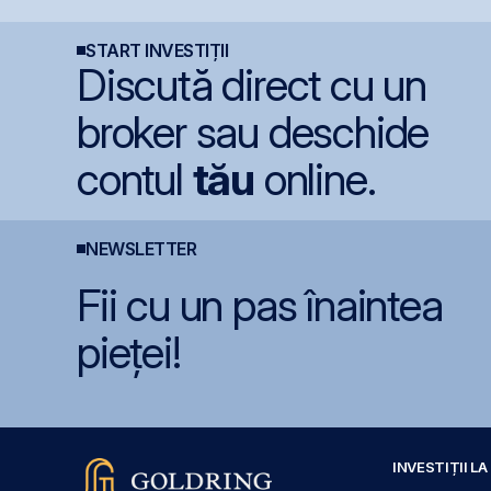
prin Contrapartea
semestru cu o pierdere
g
Centrală la final de
de 4 milioane de lei
2026 sau începutul lui
START INVESTIȚII
2027
Discută direct cu un
broker sau deschide
contul
tău
online.
NEWSLETTER
Fii cu un pas înaintea
pieței!
INVESTIȚII L