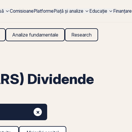
rsă
Comisioane
Platforme
Piață și analize
Educație
Finanțare
Analize fundamentale
Research
RS) Dividende
×