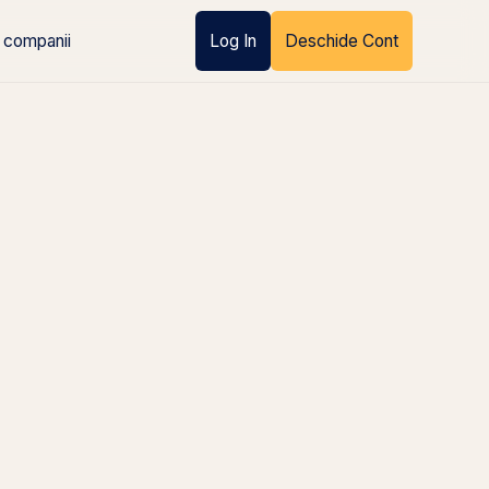
 companii
Log In
Deschide Cont