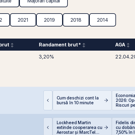
atuite
Majorări capital
2
2021
2019
2018
2014
brut
Randament brut*
AGA
3,20%
22.04.2
um funcționează
Economia
Cum deschizi cont la
educerea fiscală
2026: Opo
bursă în 10 minute
entru investiții la
Riscuri p
ursă
Investitor
tatul român
Lockheed Martin
Fidelis d
regătește finanțarea
extinde cooperarea cu
cu dobân
entru achiziția
Aerostar și MarcTel
7,50% în l