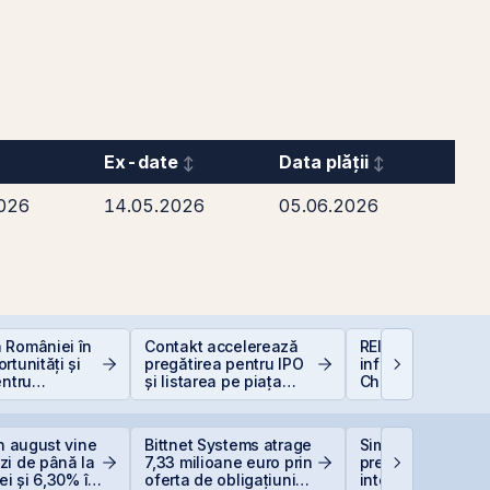
Ex-date
Data plății
026
14.05.2026
05.06.2026
 României în
Contakt accelerează
REIT-urile de
rtunități și
pregătirea pentru IPO
infrastructură din
entru
și listarea pe piața
China - să copie
i
AeRO a BVB
la cel ce copiază?
in august vine
Bittnet Systems atrage
Simtel își extinde
zi de până la
7,33 milioane euro prin
prezența
ei și 6,30% în
oferta de obligațiuni
internațională pri