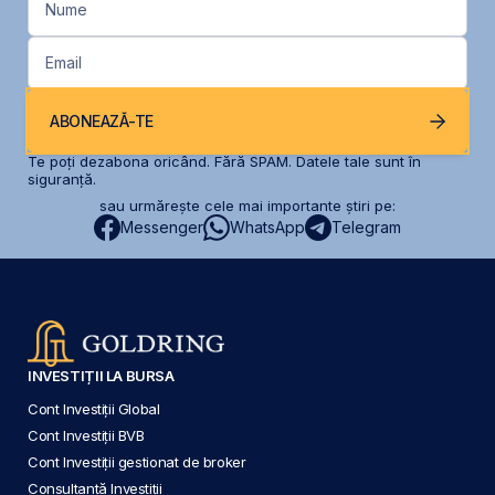
Nume
Email
ABONEAZĂ-TE
Te poți dezabona oricând. Fără SPAM. Datele tale sunt în
siguranță.
sau urmărește cele mai importante știri pe:
Messenger
WhatsApp
Telegram
INVESTIȚII LA BURSA
Cont Investiții Global
Cont Investiții BVB
Cont Investiții gestionat de broker
Consultanță Investiții