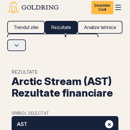
Deschide
Cont
Trendul zilei
Rezultate
Analize tehnice
Analize fundamentale
Research
REZULTATE
Arctic Stream (AST)
Rezultate financiare
SIMBOL SELECTAT
×
AST