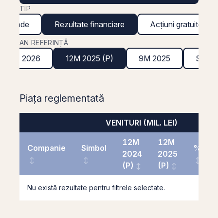
TIP
ividende
Rezultate financiare
Acțiuni gratuite
AN REFERINȚĂ
T1 2026
12M 2025 (P)
9M 2025
S1 20
Piața reglementată
VENITURI (MIL. LEI)
12M
12M
Companie
Simbol
%
2024
2025
(P)
(P)
Nu există rezultate pentru filtrele selectate.