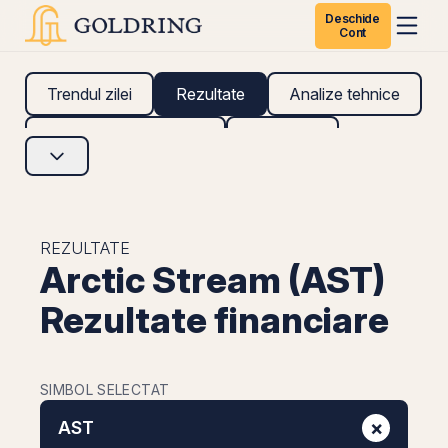
Deschide
Cont
Trendul zilei
Rezultate
Analize tehnice
Analize fundamentale
Research
REZULTATE
Arctic Stream (AST)
Rezultate financiare
SIMBOL SELECTAT
×
AST