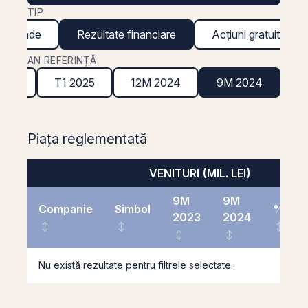
TIP
ividende
Rezultate financiare
Acțiuni gratuite
AN REFERINȚĂ
2025
T1 2025
12M 2024
9M 2024
Piața reglementată
VENITURI (MIL. LEI)
9M
9M
Companie
Simbol
%
2023
2024
Nu există rezultate pentru filtrele selectate.