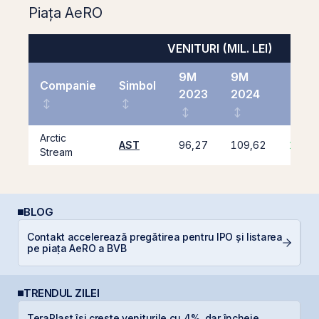
Piața AeRO
VENITURI (MIL. LEI)
9M
9M
Companie
Simbol
2023
2024
%
Arctic
AST
96,27
109,62
13,9
Stream
BLOG
Contakt accelerează pregătirea pentru IPO și listarea
R
pe piața AeRO a BVB
l
TRENDUL ZILEI
TeraPlast își crește veniturile cu 4%, dar încheie
M