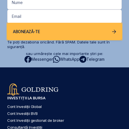
Nume
Email
ABONEAZĂ-TE
Te poți dezabona oricând. Fără SPAM. Datele tale sunt în
siguranță.
sau urmărește cele mai importante știri pe:
Messenger
WhatsApp
Telegram
INVESTIȚII LA BURSA
Cont Investiții Global
Cont Investiții BVB
Cont Investiții gestionat de broker
Consultanță Investiții