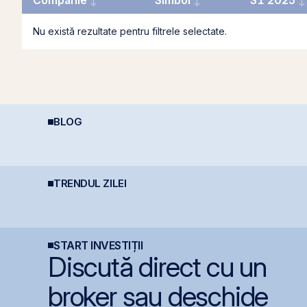
Companie
Simbol
S1 2025
Nu există rezultate pentru filtrele selectate.
BLOG
REIT-urile industriale –
Cine e eligibil pentru
P
o supapă pentru piață
deducerea de 400 EUR
2
?!
- angajați vs. PFA
A
E
TRENDUL ZILEI
Lockheed Martin
Bittnet Systems atrage
S
extinde cooperarea cu
7,33 milioane euro prin
p
Aerostar și MarcTel
oferta de obligațiuni
p
pentru mentenanța
BNET31E
g
radarelor AN/TPQ-53 în
România
START INVESTIȚII
Discută direct cu un
broker sau deschide