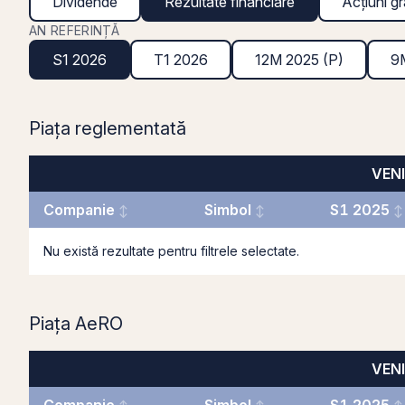
Dividende
Rezultate financiare
Acțiuni gr
AN REFERINȚĂ
S1 2026
T1 2026
12M 2025 (P)
9
Piața reglementată
VENI
Companie
Simbol
S1 2025
Nu există rezultate pentru filtrele selectate.
Piața AeRO
VENI