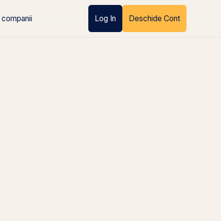
 companii
Log In
Deschide Cont