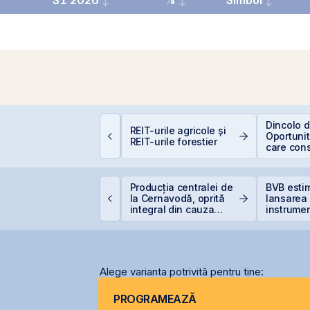
S1 2026
%
Simbol
erspective Economice
Dincolo d
REIT-urile agricole și
026: De la Exuberanța
Oportunită
REIT-urile forestier
I la Noua Ordine Geo-
care cons
conomică
viitorul AI
tatul român
Producția centralei de
BVB esti
regătește finanțarea
la Cernavodă, oprită
lansarea
entru achiziția
integral din cauza
instrumen
azelor Neptun Deep
secetei
prin Cont
Centrală 
2026 sau 
2027
Alege varianta potrivită pentru tine:
PROGRAMEAZĂ