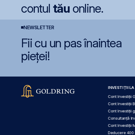
contul
tău
online.
NEWSLETTER
Fii cu un pas înaintea
pieței!
INVESTIȚII L
Cont Investiții 
Cont Investiții 
Cont Investiții
Consultanță Inve
Cont Investiții 
Deducere 400