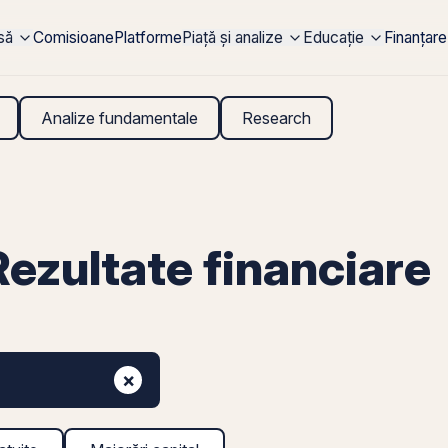
rsă
Comisioane
Platforme
Piață și analize
Educație
Finanțare
Analize fundamentale
Research
zultate financiare
×