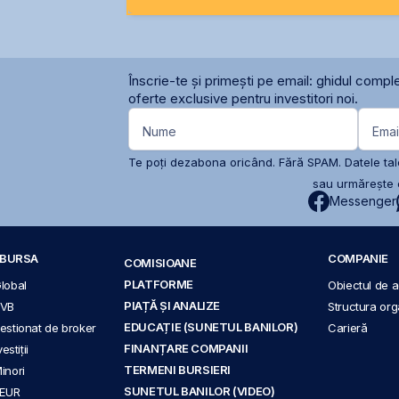
Înscrie-te și primești pe email: ghidul comple
oferte exclusive pentru investitori noi.
Nume
Emai
Te poți dezabona oricând. Fără SPAM. Datele tale
sau urmărește c
Messenger
A BURSA
COMPANIE
COMISIOANE
PLATFORME
Global
Obiectul de ac
PIAȚĂ ȘI ANALIZE
BVB
Structura org
EDUCAȚIE (SUNETUL BANILOR)
 gestionat de broker
Carieră
FINANȚARE COMPANII
stiții
TERMENI BURSIERI
Minori
SUNETUL BANILOR (VIDEO)
 EUR