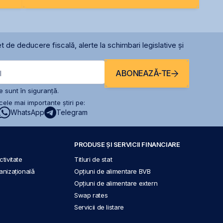
t de deducere fiscală, alerte la schimbari legislative și
ABONEAZĂ-TE
l
 sunt în siguranță.
ele mai importante știri pe:
WhatsApp
Telegram
PRODUSE ȘI SERVICII FINANCIARE
tivitate
Titluri de stat
anizațională
Opțiuni de alimentare BVB
Opțiuni de alimentare extern
Swap rates
Servicii de listare