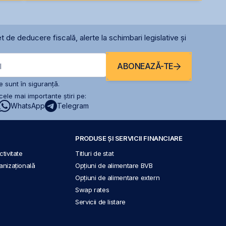
t de deducere fiscală, alerte la schimbari legislative și
ABONEAZĂ-TE
l
 sunt în siguranță.
ele mai importante știri pe:
WhatsApp
Telegram
PRODUSE ȘI SERVICII FINANCIARE
tivitate
Titluri de stat
anizațională
Opțiuni de alimentare BVB
Opțiuni de alimentare extern
Swap rates
Servicii de listare