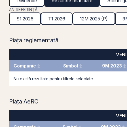
Dividende
Rezultate financiare
Acțiuni gr
AN REFERINȚĂ
S1 2026
T1 2026
12M 2025 (P)
9
Piața reglementată
VENIT
Companie
Simbol
9M 2023
Nu există rezultate pentru filtrele selectate.
Piața AeRO
VENIT