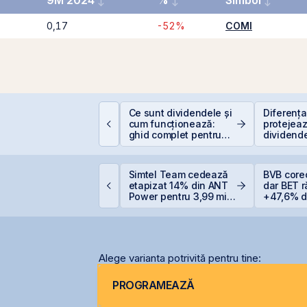
9M 2024
%
Simbol
0,17
-52%
COMI
ât de sigură e bursa?
Ce sunt dividendele și
Diferența 
ituri, riscuri reale și
cum funcționează:
protejeaz
um să investești
ghid complet pentru
dividende
nteligent
investitori în acțiuni
(+5% vs.
ET atinge un nou
Simtel Team cedează
BVB core
axim istoric la BVB, cu
etapizat 14% din ANT
dar BET 
n avans de 30,8% de
Power pentru 3,99 mil.
+47,6% de
a începutul anului
lei și își reduce
anului
participația la 37%
Alege varianta potrivită pentru tine:
PROGRAMEAZĂ