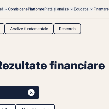
rsă
Comisioane
Platforme
Piață și analize
Educație
Finanțare
Analize fundamentale
Research
zultate financiare
×