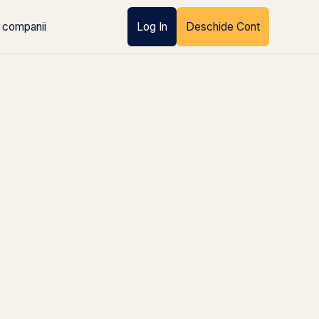
 companii
Log In
Deschide Cont