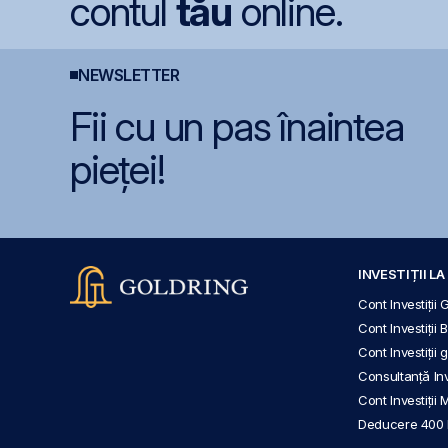
contul
tău
online.
NEWSLETTER
Fii cu un pas înaintea
pieței!
INVESTIȚII L
Cont Investiții 
Cont Investiții 
Cont Investiții
Consultanță Inve
Cont Investiții 
Deducere 400