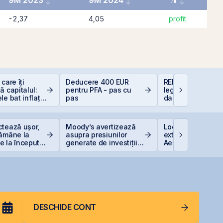
9M 2023
9M 2024
%
-2,37
4,05
profit
care îți
Deducere 400 EUR
REIT-urile hotelie
ă capitalul:
pentru PFA - pas cu
legislație să fie, 
le bat inflația
pas
dacă proiecte bu
 −6%)
sunt și banii se 
ctează ușor,
Moody’s avertizează
Lockheed Martin
rămâne la
asupra presiunilor
extinde cooperar
 la începutul
generate de investițiile
Aerostar și MarcT
record în AI
pentru mentenan
radarelor AN/TPQ
România
DESCHIDE CONT