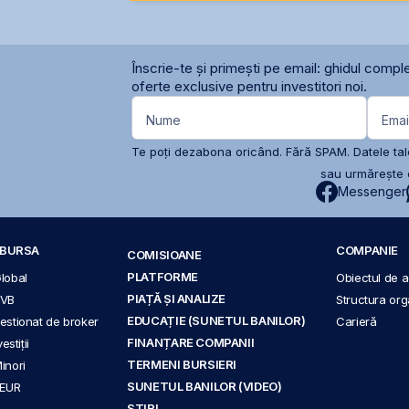
Înscrie-te și primești pe email: ghidul comple
oferte exclusive pentru investitori noi.
Nume
Emai
Te poți dezabona oricând. Fără SPAM. Datele tale
sau urmărește c
Messenger
A BURSA
COMPANIE
COMISIOANE
PLATFORME
Global
Obiectul de ac
PIAȚĂ ȘI ANALIZE
BVB
Structura org
EDUCAȚIE (SUNETUL BANILOR)
 gestionat de broker
Carieră
FINANȚARE COMPANII
stiții
TERMENI BURSIERI
Minori
SUNETUL BANILOR (VIDEO)
 EUR
ȘTIRI