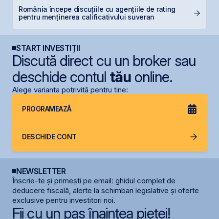
România începe discuțiile cu agențiile de rating
B
pentru menținerea calificativului suveran
c
START INVESTIȚII
Discută direct cu un broker sau
deschide contul
tău
online.
Alege varianta potrivită pentru tine:
PROGRAMEAZĂ
DESCHIDE CONT
NEWSLETTER
Înscrie-te și primești pe email: ghidul complet de
deducere fiscală, alerte la schimbari legislative și oferte
exclusive pentru investitori noi.
Fii cu un pas înaintea pieței!