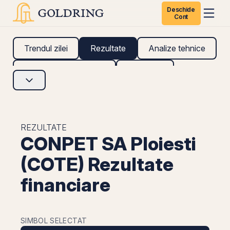
Deschide
Cont
Trendul zilei
Rezultate
Analize tehnice
Analize fundamentale
Research
REZULTATE
CONPET SA Ploiesti
(COTE) Rezultate
financiare
SIMBOL SELECTAT