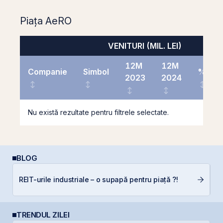
Piața AeRO
VENITURI (MIL. LEI)
12M
12M
Companie
Simbol
%
2023
2024
Nu există rezultate pentru filtrele selectate.
BLOG
REIT-urile industriale – o supapă pentru piață ?!
D
TRENDUL ZILEI