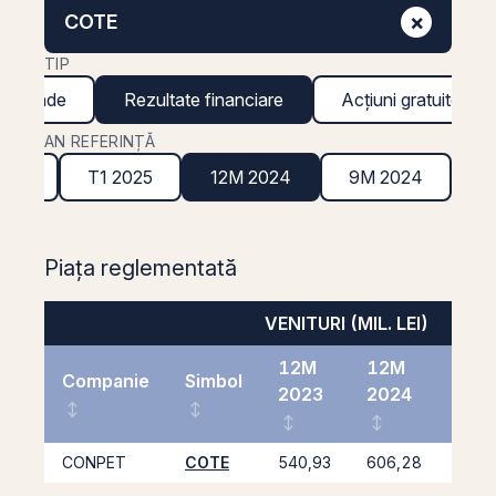
×
COTE
TIP
ividende
Rezultate financiare
Acțiuni gratuite
AN REFERINȚĂ
2025
T1 2025
12M 2024
9M 2024
Piața reglementată
VENITURI (MIL. LEI)
12M
12M
Companie
Simbol
2023
2024
%
CONPET
COTE
540,93
606,28
12,