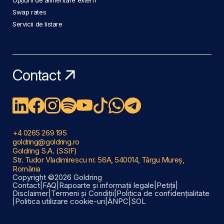
Swap rates
Servicii de listare
Contact
+4 0265 269 195
goldring@goldring.ro
Goldring S.A. (SSIF)
Str. Tudor Vladimirescu nr. 56A, 540014, Târgu Mureș,
România
Copyright ©2026 Goldring
Contact
|
FAQ
|
Rapoarte și informații legale
|
Petiții
|
Disclaimer
|
Termeni și Condiții
|
Politica de confidențialitate
|
Politica utilizare cookie-uri
|
ANPC
|
SOL