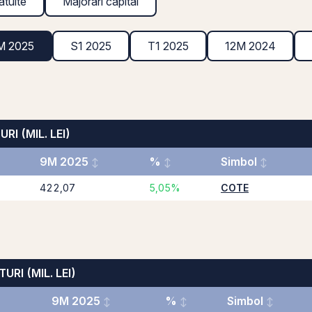
atuite
Majorări capital
M 2025
S1 2025
T1 2025
12M 2024
RI (MIL. LEI)
9M 2025
%
Simbol
422,07
5,05%
COTE
URI (MIL. LEI)
9M 2025
%
Simbol