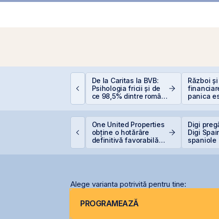
um funcționează
De la Caritas la BVB:
Război și
educerea fiscală
Psihologia fricii și de
financiar
entru investiții la
ce 98,5% dintre români
panica es
ursă
evită investițiile la
scump sf
bursă
ET atinge un nou
One United Properties
Digi preg
axim istoric la BVB, cu
obține o hotărâre
Digi Spai
n avans de 30,8% de
definitivă favorabilă
spaniole
a începutul anului
pentru One Peninsula
Alege varianta potrivită pentru tine:
PROGRAMEAZĂ