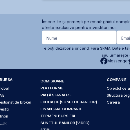
Înscrie-te și primești pe email: ghidul comple
oferte exclusive pentru investitori noi.
Nume
Emai
Te poți dezabona oricând. Fără SPAM. Datele tale
sau urmărește c
Messenger
A BURSA
COMPANIE
COMISIOANE
PLATFORME
Global
Obiectul de ac
PIAȚĂ ȘI ANALIZE
BVB
Structura org
EDUCAȚIE (SUNETUL BANILOR)
 gestionat de broker
Carieră
FINANȚARE COMPANII
stiții
TERMENI BURSIERI
Minori
SUNETUL BANILOR (VIDEO)
 EUR
ȘTIRI