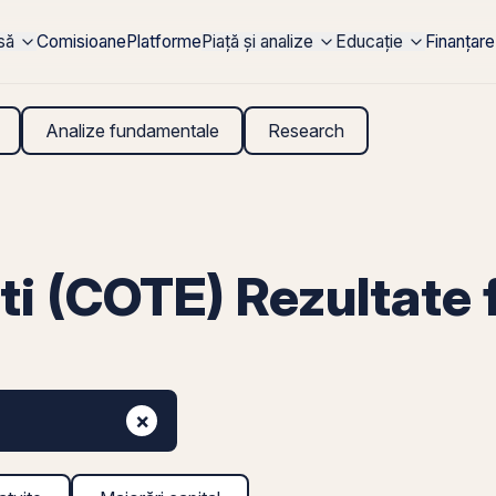
rsă
Comisioane
Platforme
Piață și analize
Educație
Finanțare
Analize fundamentale
Research
i (COTE) Rezultate 
×