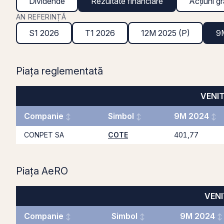
Dividende
Rezultate financiare
Acțiuni gr
AN REFERINȚĂ
S1 2026
T1 2026
12M 2025 (P)
9
Piața reglementată
VENITU
Companie
Simbol
9M 2024
CONPET SA
COTE
401,77
Piața AeRO
VENIT
Companie
Simbol
9M 2024