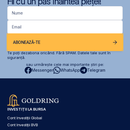
Fii cu un pas înaintea pieței!
Nume
Email
ABONEAZĂ-TE
Te poți dezabona oricând. Fără SPAM. Datele tale sunt în
siguranță.
sau urmărește cele mai importante știri pe:
Messenger
WhatsApp
Telegram
INVESTIȚII LA BURSA
Cont Investiții Global
Cont Investiții BVB