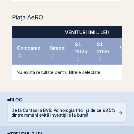
Piața AeRO
VENITURI (MIL. LEI)
S1
S1
Companie
Simbol
%
2025
2026
Nu există rezultate pentru filtrele selectate.
BLOG
De la Caritas la BVB: Psihologia fricii și de ce 98,5%
D
dintre români evită investițiile la bursă
TRENDUL ZILEI