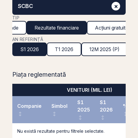
×
SCBC
TIP
ividende
Rezultate financiare
Acțiuni gratuite
AN REFERINȚĂ
S1 2026
T1 2026
12M 2025 (P)
Piața reglementată
VENITURI (MIL. LEI)
S1
S1
Companie
Simbol
%
2025
2026
Nu există rezultate pentru filtrele selectate.