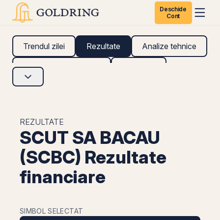
Deschide
Cont
Trendul zilei
Rezultate
Analize tehnice
Analize fundamentale
Research
REZULTATE
SCUT SA BACAU
(SCBC) Rezultate
financiare
SIMBOL SELECTAT