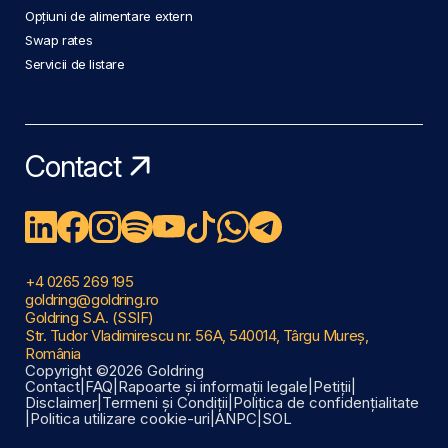
Opțiuni de alimentare extern
Swap rates
Servicii de listare
Contact
+4 0265 269 195
goldring@goldring.ro
Goldring S.A. (SSIF)
Str. Tudor Vladimirescu nr. 56A, 540014, Târgu Mureș,
România
Copyright ©2026 Goldring
Contact
|
FAQ
|
Rapoarte și informații legale
|
Petiții
|
Disclaimer
|
Termeni și Condiții
|
Politica de confidențialitate
|
Politica utilizare cookie-uri
|
ANPC
|
SOL