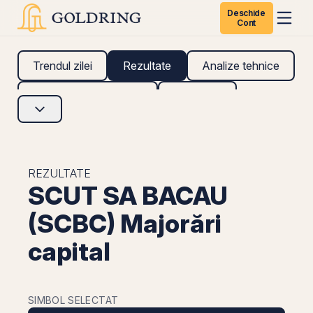
Deschide
Cont
Trendul zilei
Rezultate
Analize tehnice
Analize fundamentale
Research
REZULTATE
SCUT SA BACAU
(SCBC) Majorări
capital
SIMBOL SELECTAT