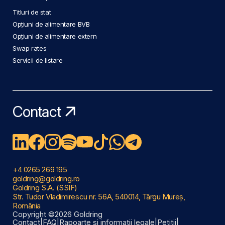
Titluri de stat
Opțiuni de alimentare BVB
Opțiuni de alimentare extern
Swap rates
Servicii de listare
Contact
+4 0265 269 195
goldring@goldring.ro
Goldring S.A. (SSIF)
Str. Tudor Vladimirescu nr. 56A, 540014, Târgu Mureș,
România
Copyright ©2026 Goldring
Contact
|
FAQ
|
Rapoarte și informații legale
|
Petiții
|