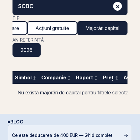
×
SCBC
TIP
inanciare
Acțiuni gratuite
Majorări capital
AN REFERINȚĂ
2026
Simbol
Companie
Raport
Preț
AGA
Nu există majorări de capital pentru filtrele selectate.
BLOG
E
Ce este deducerea de 400 EUR — Ghid complet
pe