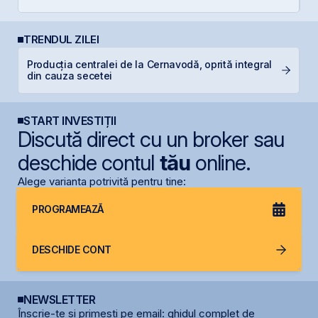
TRENDUL ZILEI
Producția centralei de la Cernavodă, oprită integral
R
din cauza secetei
R
START INVESTIȚII
Discută direct cu un broker sau
deschide contul
tău
online.
Alege varianta potrivită pentru tine:
PROGRAMEAZĂ
DESCHIDE CONT
NEWSLETTER
Înscrie-te și primești pe email: ghidul complet de