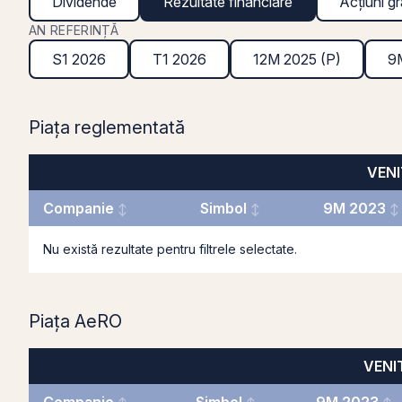
Dividende
Rezultate financiare
Acțiuni gr
AN REFERINȚĂ
S1 2026
T1 2026
12M 2025 (P)
9
Piața reglementată
VENIT
Companie
Simbol
9M 2023
Nu există rezultate pentru filtrele selectate.
Piața AeRO
VENIT