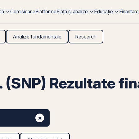
rsă
Comisioane
Platforme
Piață și analize
Educație
Finanțare
Analize fundamentale
Research
SNP) Rezultate fin
×