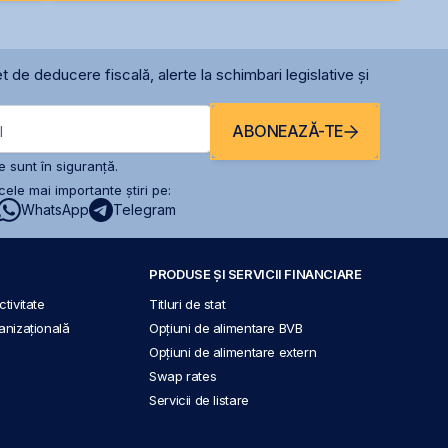
t de deducere fiscală, alerte la schimbari legislative și
ABONEAZĂ-TE
l
 sunt în siguranță.
ele mai importante știri pe:
WhatsApp
Telegram
PRODUSE ȘI SERVICII FINANCIARE
tivitate
Titluri de stat
anizațională
Opțiuni de alimentare BVB
Opțiuni de alimentare extern
Swap rates
Servicii de listare