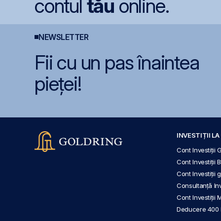
contul
tău
online.
NEWSLETTER
Fii cu un pas înaintea
pieței!
INVESTIȚII L
Cont Investiții 
Cont Investiții 
Cont Investiții
Consultanță Inve
Cont Investiții 
Deducere 400