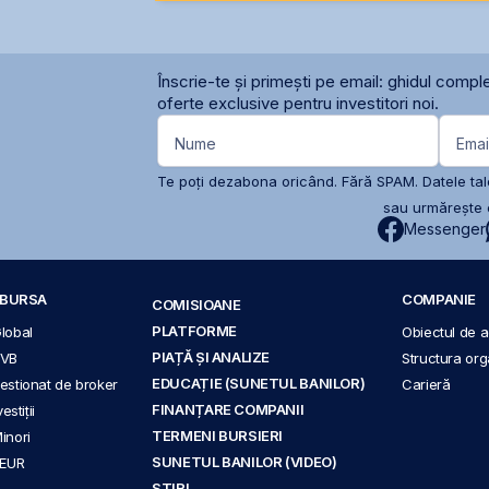
Înscrie-te și primești pe email: ghidul comple
oferte exclusive pentru investitori noi.
Nume
Emai
Te poți dezabona oricând. Fără SPAM. Datele tale
sau urmărește c
Messenger
A BURSA
COMPANIE
COMISIOANE
PLATFORME
Global
Obiectul de ac
PIAȚĂ ȘI ANALIZE
BVB
Structura org
EDUCAȚIE (SUNETUL BANILOR)
 gestionat de broker
Carieră
FINANȚARE COMPANII
stiții
TERMENI BURSIERI
Minori
SUNETUL BANILOR (VIDEO)
 EUR
ȘTIRI