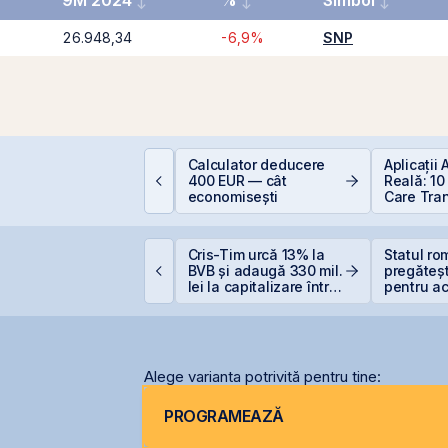
9M 2024
%
Simbol
26.948,34
-6,9%
SNP
EIT-urile industriale –
Calculator deducere
Aplicații
 supapă pentru piață
400 EUR — cât
Reală: 10
!
economisești
Care Tra
Industriil
etrolul urcă după
Cris-Tim urcă 13% la
Statul r
oile lovituri ale SUA
BVB și adaugă 330 mil.
pregăteșt
supra Iranului
lei la capitalizare într-o
pentru ac
singură zi
gazelor 
Alege varianta potrivită pentru tine:
PROGRAMEAZĂ