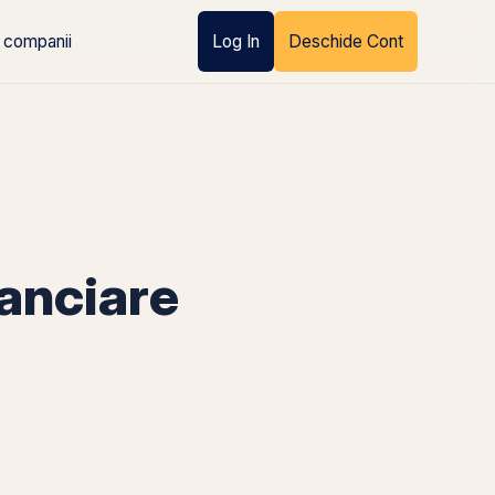
 companii
Log In
Deschide Cont
anciare