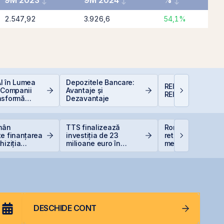
9M 2023
9M 2024
%
2.547,92
3.926,6
54,1%
 AI în Lumea
Depozitele Bancare:
REIT-urile agricol
 Companii
Avantaje și
REIT-urile foresti
nsformă
Dezavantaje
e
omân
TTS finalizează
România evită
e finanțarea
investiția de 23
retrogradarea, Fi
hiziția
milioane euro în
menține ratingul
Neptun Deep
terminalul Canopus
României la BBB-
Constanța
DESCHIDE CONT