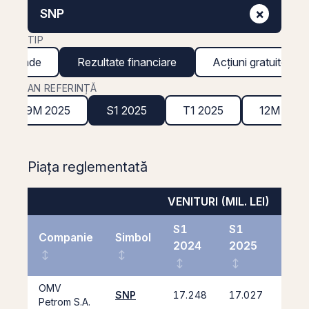
×
SNP
TIP
ividende
Rezultate financiare
Acțiuni gratuite
AN REFERINȚĂ
9M 2025
S1 2025
T1 2025
12M 202
Piața reglementată
VENITURI (MIL. LEI)
S1
S1
Companie
Simbol
2024
2025
%
OMV
SNP
17.248
17.027
-1,
Petrom S.A.