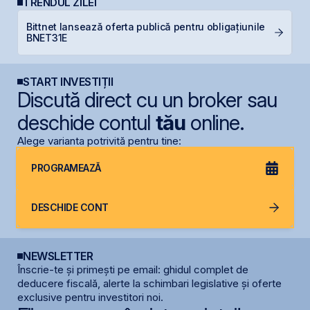
TRENDUL ZILEI
Bittnet lansează oferta publică pentru obligațiunile
B
BNET31E
c
START INVESTIȚII
Discută direct cu un broker sau
deschide contul
tău
online.
Alege varianta potrivită pentru tine:
PROGRAMEAZĂ
DESCHIDE CONT
NEWSLETTER
Înscrie-te și primești pe email: ghidul complet de
deducere fiscală, alerte la schimbari legislative și oferte
exclusive pentru investitori noi.