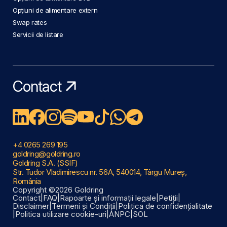
Opțiuni de alimentare extern
Swap rates
Servicii de listare
Contact
+4 0265 269 195
goldring@goldring.ro
Goldring S.A. (SSIF)
Str. Tudor Vladimirescu nr. 56A, 540014, Târgu Mureș,
România
Copyright ©2026 Goldring
Contact
|
FAQ
|
Rapoarte și informații legale
|
Petiții
|
Disclaimer
|
Termeni și Condiții
|
Politica de confidențialitate
|
Politica utilizare cookie-uri
|
ANPC
|
SOL