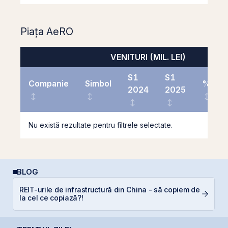
Piața AeRO
VENITURI (MIL. LEI)
S1
S1
Companie
Simbol
%
2024
2025
Nu există rezultate pentru filtrele selectate.
BLOG
REIT-urile de infrastructură din China - să copiem de
De
la cel ce copiază?!
di