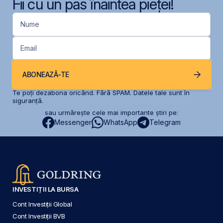
Fii cu un pas înaintea pieței!
Nume
Email
ABONEAZĂ-TE
Te poți dezabona oricând. Fără SPAM. Datele tale sunt în
siguranță.
sau urmărește cele mai importante știri pe:
Messenger
WhatsApp
Telegram
INVESTIȚII LA BURSA
Cont Investiții Global
Cont Investiții BVB