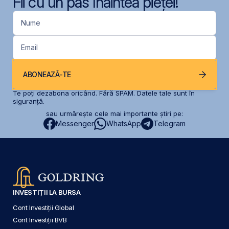
Fii cu un pas înaintea pieței!
Nume
Email
ABONEAZĂ-TE
Te poți dezabona oricând. Fără SPAM. Datele tale sunt în
siguranță.
sau urmărește cele mai importante știri pe:
Messenger
WhatsApp
Telegram
INVESTIȚII LA BURSA
Cont Investiții Global
Cont Investiții BVB