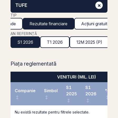
×
TUFE
TIP
ividende
Rezultate financiare
Acțiuni gratuite
AN REFERINȚĂ
S1 2026
T1 2026
12M 2025 (P)
Piața reglementată
VENITURI (MIL. LEI)
S1
S1
Companie
Simbol
%
2025
2026
Nu există rezultate pentru filtrele selectate.