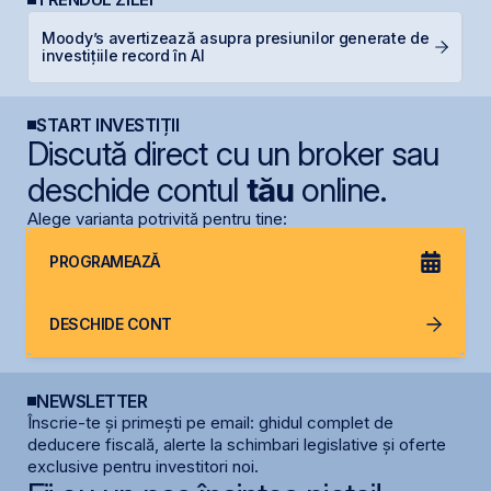
Moody’s avertizează asupra presiunilor generate de
N
investițiile record în AI
C
START INVESTIȚII
Discută direct cu un broker sau
deschide contul
tău
online.
Alege varianta potrivită pentru tine:
PROGRAMEAZĂ
DESCHIDE CONT
NEWSLETTER
Înscrie-te și primești pe email: ghidul complet de
deducere fiscală, alerte la schimbari legislative și oferte
exclusive pentru investitori noi.