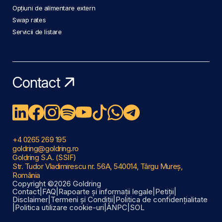
Opțiuni de alimentare extern
Swap rates
Servicii de listare
Contact
+4 0265 269 195
goldring@goldring.ro
Goldring S.A. (SSIF)
Str. Tudor Vladimirescu nr. 56A, 540014, Târgu Mureș,
România
Copyright ©2026 Goldring
Contact
|
FAQ
|
Rapoarte și informații legale
|
Petiții
|
Disclaimer
|
Termeni și Condiții
|
Politica de confidențialitate
|
Politica utilizare cookie-uri
|
ANPC
|
SOL