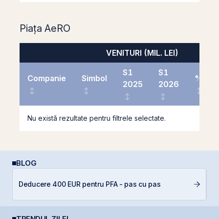
Piața AeRO
VENITURI (MIL. LEI)
S1
S1
Companie
Simbol
%
2025
2026
Nu există rezultate pentru filtrele selectate.
BLOG
Deducere 400 EUR pentru PFA - pas cu pas
In
TRENDUL ZILEI