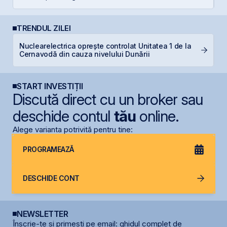
TRENDUL ZILEI
Nuclearelectrica oprește controlat Unitatea 1 de la
C
Cernavodă din cauza nivelului Dunării
ca
START INVESTIȚII
Discută direct cu un broker sau
deschide contul
tău
online.
Alege varianta potrivită pentru tine:
PROGRAMEAZĂ
DESCHIDE CONT
NEWSLETTER
Înscrie-te și primești pe email: ghidul complet de