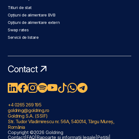
Titluri de stat
Opțiuni de alimentare BVB
Opțiuni de alimentare extern
Swap rates
Servicii de listare
Contact
+4 0265 269 195
goldring@goldring.ro
Goldring S.A. (SSIF)
Str. Tudor Vladimirescu nr. 56A, 540014, Târgu Mureș,
România
Copyright ©2026 Goldring
Contact
|
FAQ
|
Rapoarte și informații legale
|
Petiții
|