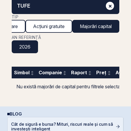
×
TUFE
TIP
inanciare
Acțiuni gratuite
Majorări capital
AN REFERINȚĂ
2026
Simbol
Companie
Raport
Preț
AGA
Nu există majorări de capital pentru filtrele selectate.
BLOG
Cât de sigură e bursa? Mituri, riscuri reale și cum să
P
investești inteligent
N