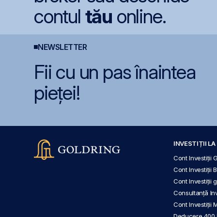
contul
tău
online.
NEWSLETTER
Fii cu un pas înaintea
pieței!
INVESTIȚII L
Cont Investiții 
Cont Investiții 
Cont Investiții
Consultanță Inve
Cont Investiții 
Deducere 400