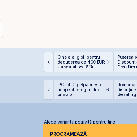
lasamentul Privat de
Cine e eligibil pentru
Puterea re
bligațiuni Derpan S.A.,
deducerea de 400 EUR
Discount-
arte a grupului
- angajați vs. PFA
Cris-Tim 
olden Foods Snacks,
subscrier
uplimentat și
ori mai m
uprasubscris
capitaliz
igi pregătește listarea
IPO-ul Digi Spain este
România 
a compan
igi Spain pe bursele
acoperit integral din
discuțiile
paniole
prima zi
de rating
menținer
calificat
Alege varianta potrivită pentru tine:
PROGRAMEAZĂ