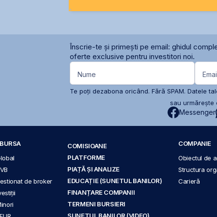
Înscrie-te și primești pe email: ghidul comple
oferte exclusive pentru investitori noi.
Nume
Emai
Te poți dezabona oricând. Fără SPAM. Datele tale
sau urmărește c
Messenger
A BURSA
COMPANIE
COMISIOANE
PLATFORME
Global
Obiectul de ac
PIAȚĂ ȘI ANALIZE
BVB
Structura org
EDUCAȚIE (SUNETUL BANILOR)
 gestionat de broker
Carieră
FINANȚARE COMPANII
stiții
TERMENI BURSIERI
Minori
SUNETUL BANILOR (VIDEO)
 EUR