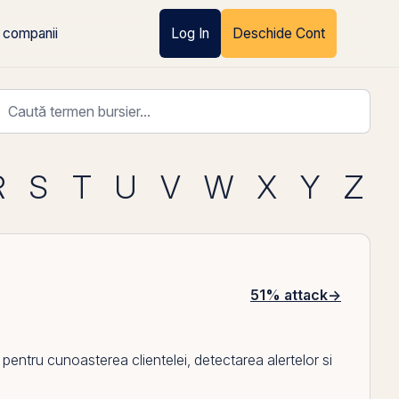
 companii
Log In
Deschide Cont
R
S
T
U
V
W
X
Y
Z
51% attack
→
tru cunoasterea clientelei, detectarea alertelor si