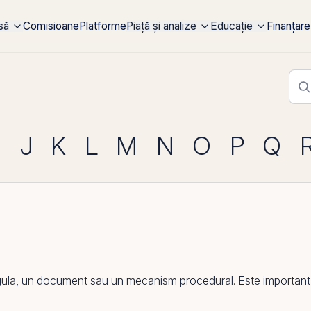
rsă
Comisioane
Platforme
Piață și analize
Educație
Finanțare
I
J
K
L
M
N
O
P
Q
la, un document sau un mecanism procedural. Este important pen