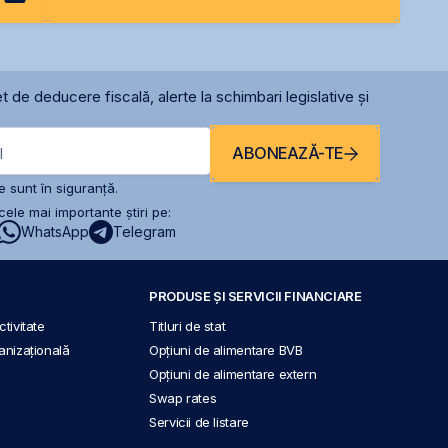
t de deducere fiscală, alerte la schimbari legislative și
ABONEAZĂ-TE
l
 sunt în siguranță.
ele mai importante știri pe:
WhatsApp
Telegram
PRODUSE ȘI SERVICII FINANCIARE
tivitate
Titluri de stat
anizațională
Opțiuni de alimentare BVB
Opțiuni de alimentare extern
Swap rates
Servicii de listare