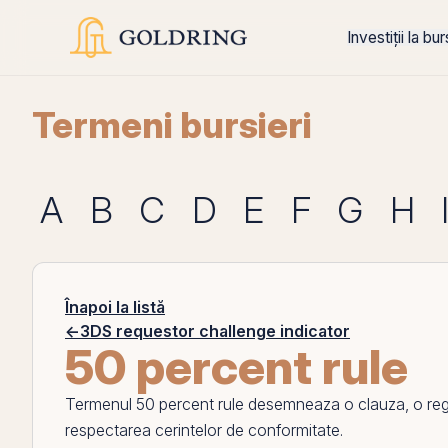
Investiții la bu
Termeni bursieri
A
B
C
D
E
F
G
H
Înapoi la listă
←
3DS requestor challenge indicator
50 percent rule
Termenul
50 percent rule
desemneaza o clauza, o regu
respectarea cerintelor de conformitate.