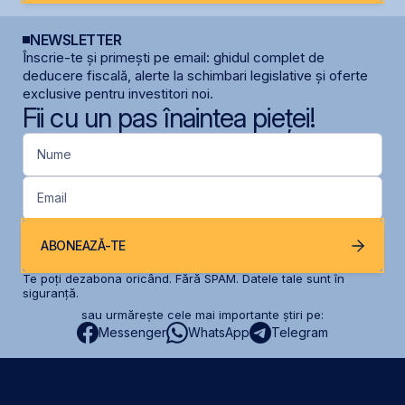
NEWSLETTER
Înscrie-te și primești pe email: ghidul complet de
deducere fiscală, alerte la schimbari legislative și oferte
exclusive pentru investitori noi.
Fii cu un pas înaintea pieței!
Nume
Email
ABONEAZĂ-TE
Te poți dezabona oricând. Fără SPAM. Datele tale sunt în
siguranță.
sau urmărește cele mai importante știri pe:
Messenger
WhatsApp
Telegram