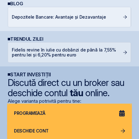
BLOG
P
Depozitele Bancare: Avantaje și Dezavantaje
a
s
TRENDUL ZILEI
Fidelis revine în iulie cu dobânzi de până la 7,55%
M
pentru lei și 6,20% pentru euro
in
START INVESTIȚII
Discută direct cu un broker sau
deschide contul
tău
online.
Alege varianta potrivită pentru tine:
PROGRAMEAZĂ
DESCHIDE CONT