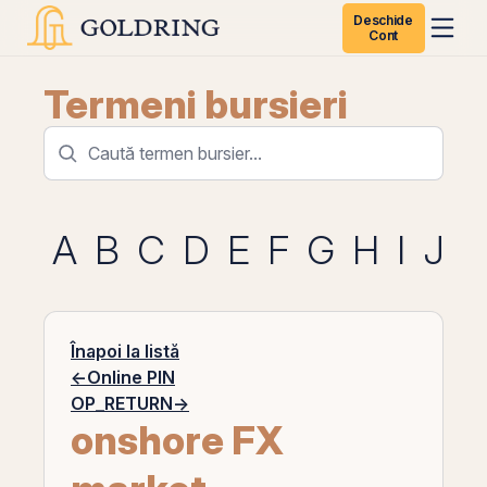
Deschide
Cont
Termeni bursieri
A
B
C
D
E
F
G
H
I
J
K
Înapoi la listă
←
Online PIN
OP_RETURN
→
onshore FX