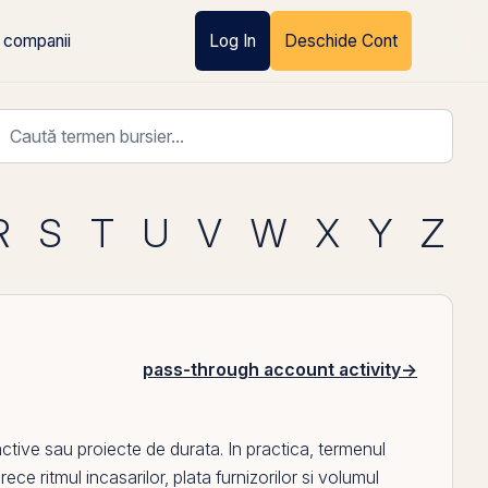
 companii
Log In
Deschide Cont
R
S
T
U
V
W
X
Y
Z
pass-through account activity
→
active
sau proiecte de durata. In practica, termenul
rece ritmul incasarilor, plata furnizorilor si volumul