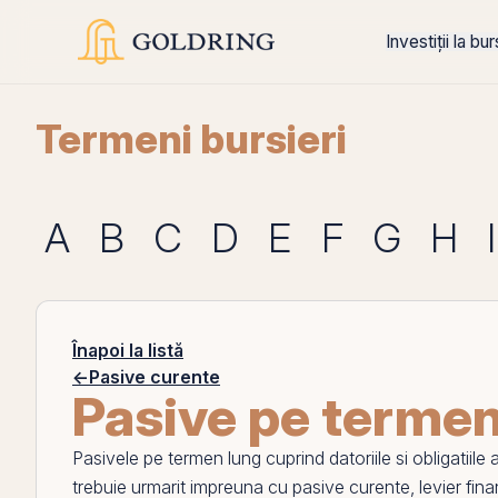
Investiții la bu
Termeni bursieri
A
B
C
D
E
F
G
H
I
Înapoi la listă
←
Pasive curente
Pasive pe termen
Pasivele
pe
termen lung cuprind datoriile si obligatiil
trebuie urmarit impreuna cu
pasive curente
,
levier fina