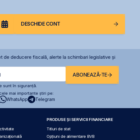
DESCHIDE CONT
t de deducere fiscală, alerte la schimbari legislative și
ABONEAZĂ-TE
l
 sunt în siguranță.
ele mai importante știri pe:
WhatsApp
Telegram
PRODUSE ȘI SERVICII FINANCIARE
tivitate
Titluri de stat
anizațională
Opțiuni de alimentare BVB