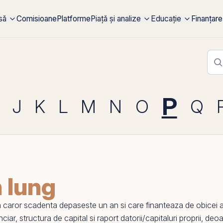
rsă
Comisioane
Platforme
Piață și analize
Educație
Finanțare
P
J
K
L
M
N
O
Q
 lung
e a caror scadenta depaseste un an si care finanteaza de obicei
nciar
,
structura de capital
si
raport datorii/capitaluri proprii
, deoa