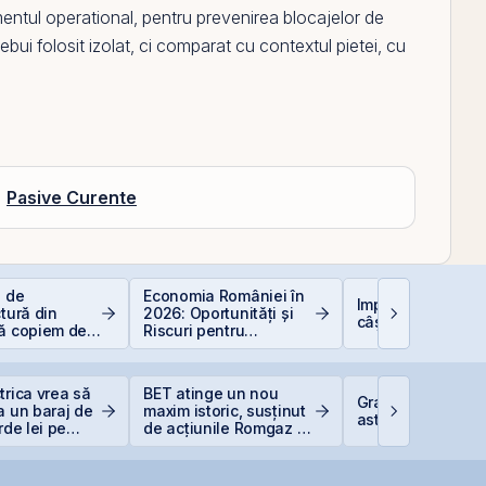
entul operational, pentru prevenirea blocajelor de
ebui folosit izolat, ci comparat cu contextul pietei, cu
Pasive Curente
e de
Economia României în
Impozitarea
ctură din
2026: Oportunități și
câștigurilor la bu
să copiem de
Riscuri pentru
 copiază?!
Investitori
trica vrea să
BET atinge un nou
Graffiti Plus deb
a un baraj de
maxim istoric, susținut
astăzi pe piața 
rde lei pe
de acțiunile Romgaz și
OMV Petrom