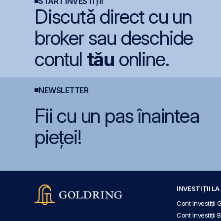
START INVESTIȚII
Discută direct cu un
broker sau deschide
contul
tău
online.
NEWSLETTER
Fii cu un pas înaintea
pieței!
INVESTIȚII L
Cont Investiții 
Cont Investiții 