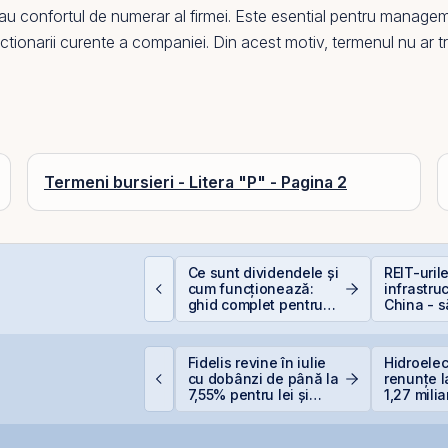
sau confortul de numerar al firmei. Este esential pentru managem
nctionarii curente a companiei. Din acest motiv, termenul nu ar tr
Termeni bursieri - Litera "P" - Pagina 2
erspective Economice
Ce sunt dividendele și
REIT-uril
026: De la Exuberanța
cum funcționează:
infrastru
I la Noua Ordine Geo-
ghid complet pentru
China - 
conomică
investitori în acțiuni
la cel ce
imtel Team cedează
Fidelis revine în iulie
Hidroelec
tapizat 14% din ANT
cu dobânzi de până la
renunțe l
ower pentru 3,99 mil.
7,55% pentru lei și
1,27 milia
ei și își reduce
6,20% pentru euro
Siret
articipația la 37%