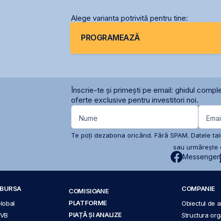
Alege varianta potrivită pentru tine:
PROGRAMEAZĂ
Înscrie-te și primești pe email: ghidul comple
oferte exclusive pentru investitori noi.
Nume
Emai
Te poți dezabona oricând. Fără SPAM. Datele tale
sau urmărește c
Messenger
A BURSA
COMPANIE
COMISIOANE
PLATFORME
Global
Obiectul de ac
PIAȚĂ ȘI ANALIZE
BVB
Structura org