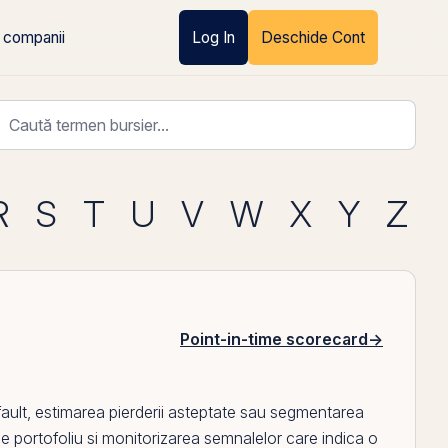
 companii
Log In
Deschide Cont
R
S
T
U
V
W
X
Y
Z
Point-in-time scorecard
→
efault, estimarea pierderii asteptate sau segmentarea
 de portofoliu si monitorizarea semnalelor care indica o