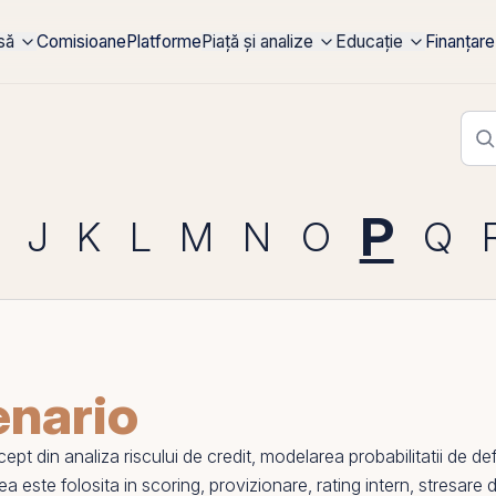
rsă
Comisioane
Platforme
Piață și analize
Educație
Finanțare
P
J
K
L
M
N
O
Q
enario
ept din
analiza riscului de credit
, modelarea probabilitatii de d
nea este folosita in scoring, provizionare, rating intern, stresare