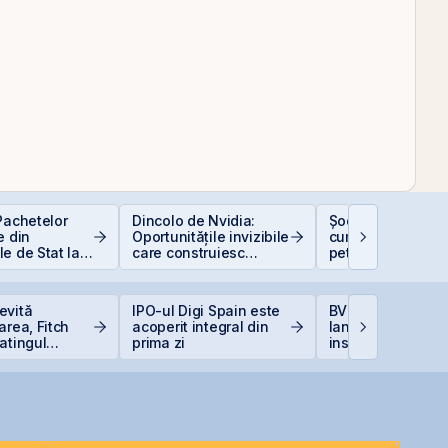
Pachetelor
Dincolo de Nvidia:
Șocurile petrolier
e din
Oportunitățile invizibile
cum afectează pr
e de Stat la
care construiesc
petrolului Bursa 
uție pentru
viitorul AI
Valori București
 Bugetar?
evită
IPO-ul Digi Spain este
BVB estimează
area, Fitch
acoperit integral din
lansarea
atingul
prima zi
instrumentelor de
 la BBB-
prin Contrapartea
Centrală la final 
2026 sau începutu
2027