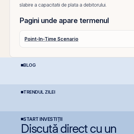
slabire a capacitatii de plata a debitorului.
Pagini unde apare termenul
Point-In-Time Scenario
BLOG
Depozitele Bancare:
România, campioană la
D
Avantaje și
scumpiri în UE: Cum
R
Dezavantaje
inflația de 8,4%
I
erodează bugetul și
care sunt soluțiile
reale pentru români
TRENDUL ZILEI
Cris-Tim urcă 13% la
Bittnet lansează oferta
S
BVB și adaugă 330 mil.
publică pentru
p
lei la capitalizare într-o
obligațiunile BNET31E
p
singură zi
g
START INVESTIȚII
Discută direct cu un