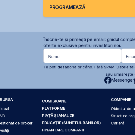
PROGRAMEAZĂ
Înscrie-te și primești pe email: ghidul comple
oferte exclusive pentru investitori noi.
Nume
Emai
Te poți dezabona oricând. Fără SPAM. Datele tale
sau urmărește c
Messenger
A BURSA
COMPANIE
COMISIOANE
PLATFORME
Global
Obiectul de ac
PIAȚĂ ȘI ANALIZE
BVB
Structura org
EDUCAȚIE (SUNETUL BANILOR)
 gestionat de broker
Carieră
FINANȚARE COMPANII
stiții