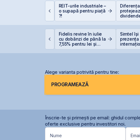
incolo de Nvidia:
REIT-urile industriale –
Diferența 
portunitățile invizibile
o supapă pentru piață
protejeaz
are construiesc
?!
dividende
iitorul AI
(+5% vs.
ockheed Martin
Fidelis revine în iulie
Simtel își
xtinde cooperarea cu
cu dobânzi de până la
prezența
erostar și MarcTel
7,55% pentru lei și
internați
entru mentenanța
6,20% pentru euro
deschide
adarelor AN/TPQ-53 în
filiale în 
omânia
Alege varianta potrivită pentru tine:
PROGRAMEAZĂ
Înscrie-te și primești pe email: ghidul comple
oferte exclusive pentru investitori noi.
Nume
Emai