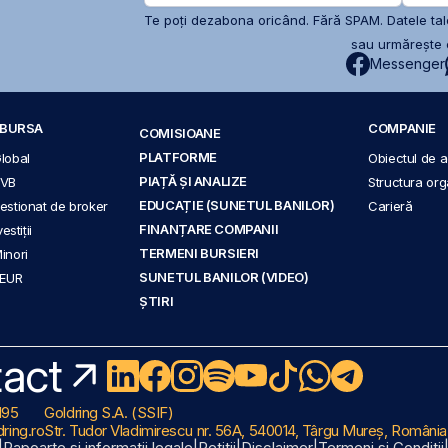
Te poți dezabona oricând. Fără SPAM. Datele tale
sau urmărește c
Messenger
A BURSA
COMPANIE
COMISIOANE
PLATFORME
Global
Obiectul de ac
PIAȚĂ ȘI ANALIZE
BVB
Structura org
EDUCAȚIE (SUNETUL BANILOR)
 gestionat de broker
Carieră
FINANȚARE COMPANII
stiții
TERMENI BURSIERI
Minori
SUNETUL BANILOR (VIDEO)
 EUR
ȘTIRI
act
195
Goldring S.A. (SSIF)
ring.ro
Str. Tudor Vladimirescu nr. 56A, 540014, Târgu Mureș, România
|
Rapoarte și informații legale
|
Petiții
|
Disclaimer
|
Termeni și Condiții