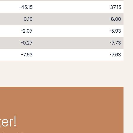
-45.15
37.15
0.10
-8.00
-2.07
-5.93
-0.27
-7.73
-7.63
-7.63
er!