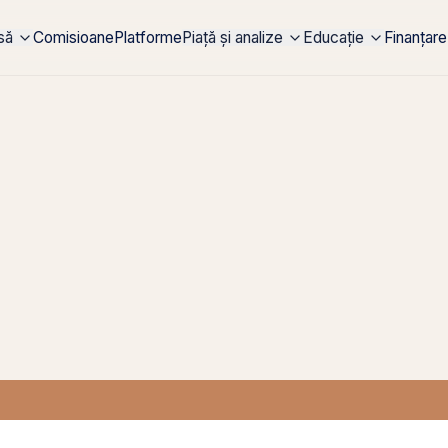
rsă
Comisioane
Platforme
Piață și analize
Educație
Finanțare