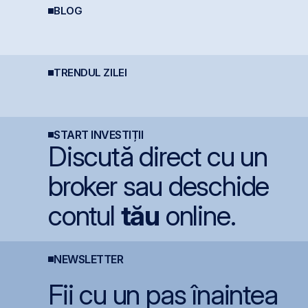
BLOG
Ce este deducerea de
Ce sunt dividendele și
D
400 EUR — Ghid
cum funcționează:
O
complet
ghid complet pentru
c
investitori în acțiuni
v
TRENDUL ZILEI
Digi Spain stabilește
Bittnet lansează oferta
L
prețul IPO la 5,60
publică pentru
e
euro/acțiune
obligațiunile BNET31E
A
p
r
R
START INVESTIȚII
Discută direct cu un
broker sau deschide
contul
tău
online.
NEWSLETTER
Fii cu un pas înaintea