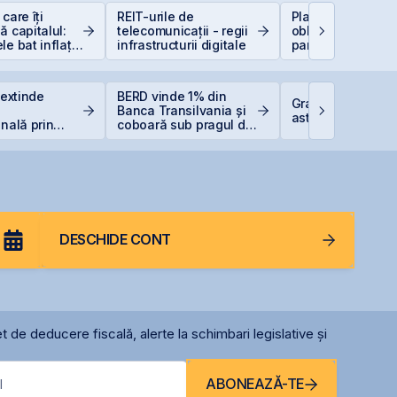
care îți
REIT-urile de
Plasamentul Priva
ă capitalul:
telecomunicații - regii
obligațiuni Derpan
le bat inflația
infrastructurii digitale
parte a grupului
 −6%)
Golden Foods Sn
suplimentat și
suprasubscris
 extinde
BERD vinde 1% din
Graffiti Plus deb
Banca Transilvania și
astăzi pe piața 
onală prin
coboară sub pragul de
rea unei
5%
Italia
DESCHIDE CONT
t de deducere fiscală, alerte la schimbari legislative și
ABONEAZĂ-TE
l