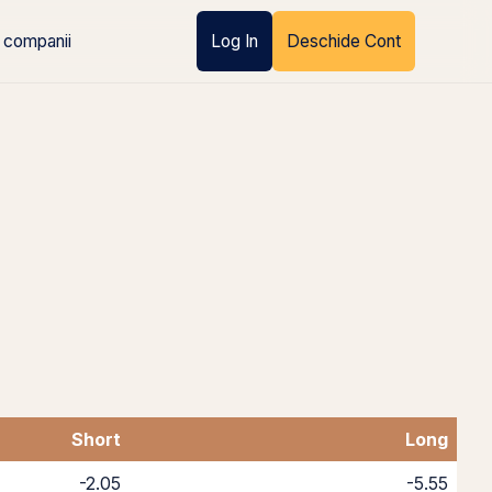
 companii
Log In
Deschide Cont
Short
Long
-2.05
-5.55