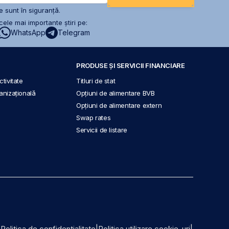
 sunt în siguranță.
ele mai importante știri pe:
WhatsApp
Telegram
PRODUSE ȘI SERVICII FINANCIARE
tivitate
Titluri de stat
anizațională
Opțiuni de alimentare BVB
Opțiuni de alimentare extern
Swap rates
Servicii de listare
|
Politica de confidențialitate
|
Politica utilizare cookie-uri
|