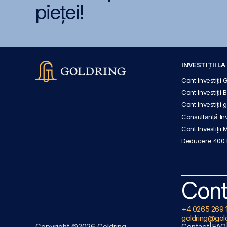
pieței!
INVESTIȚII L
Cont Investiții 
Cont Investiții 
Cont Investiții
Consultanță Inve
Cont Investiții 
Deducere 400
Cont
+4 0265 269 
goldring@gold
Copyright ©2026 Goldring
Contact
|
FAQ