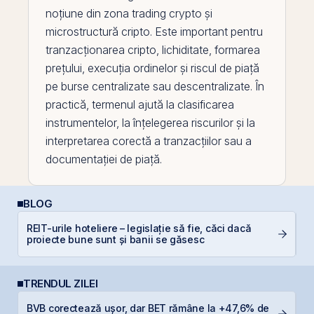
noțiune din zona trading crypto și
microstructură cripto. Este important pentru
tranzacționarea
cripto, lichiditate, formarea
prețului, execuția ordinelor și riscul de piață
pe
burse centralizate sau descentralizate. În
practică, termenul ajută la clasificarea
instrumentelor, la înțelegerea riscurilor și la
interpretarea corectă a tranzacțiilor sau a
documentației de piață.
BLOG
REIT-urile hoteliere – legislație să fie, căci dacă
C
proiecte bune sunt și banii se găsesc
p
TRENDUL ZILEI
L
BVB corectează ușor, dar BET rămâne la +47,6% de
M