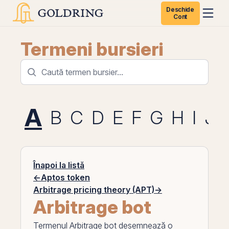
Deschide
Cont
Termeni bursieri
A
B
C
D
E
F
G
H
I
J
Înapoi la listă
←
Aptos token
Arbitrage pricing theory (APT)
→
Arbitrage bot
Termenul
Arbitrage bot
desemnează o