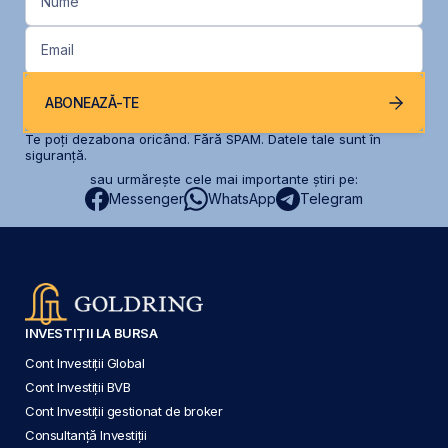
Nume
Email
ABONEAZĂ-TE
Te poți dezabona oricând. Fără SPAM. Datele tale sunt în
siguranță.
sau urmărește cele mai importante știri pe:
Messenger
WhatsApp
Telegram
INVESTIȚII LA BURSA
Cont Investiții Global
Cont Investiții BVB
Cont Investiții gestionat de broker
Consultanță Investiții