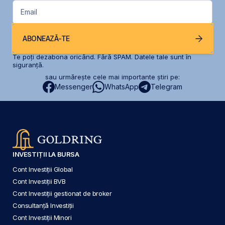
Email
ABONEAZĂ-TE
Te poți dezabona oricând. Fără SPAM. Datele tale sunt în
siguranță.
sau urmărește cele mai importante știri pe:
Messenger
WhatsApp
Telegram
INVESTIȚII LA BURSA
Cont Investiții Global
Cont Investiții BVB
Cont Investiții gestionat de broker
Consultanță Investiții
Cont Investiții Minori