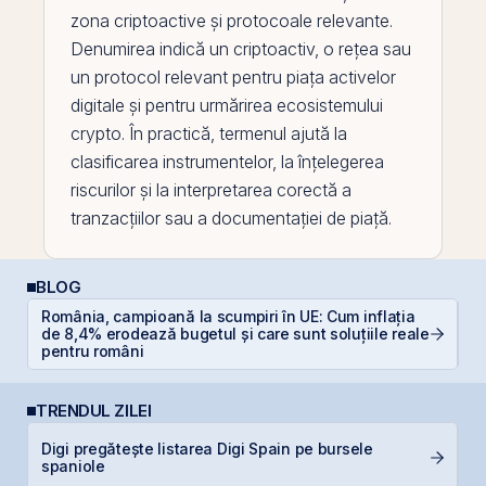
zona criptoactive și protocoale relevante.
Denumirea indică un criptoactiv, o rețea sau
un protocol relevant pentru piața activelor
digitale și pentru urmărirea ecosistemului
crypto. În practică, termenul ajută la
clasificarea instrumentelor, la înțelegerea
riscurilor și la interpretarea corectă a
tranzacțiilor sau a documentației de piață.
BLOG
România, campioană la scumpiri în UE: Cum inflația
RE
de 8,4% erodează bugetul și care sunt soluțiile reale
p
pentru români
TRENDUL ZILEI
Digi pregătește listarea Digi Spain pe bursele
R
spaniole
R