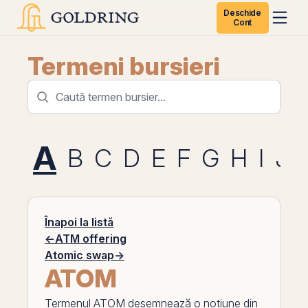
Deschide
Cont
Termeni bursieri
A
B
C
D
E
F
G
H
I
J
Înapoi la listă
←
ATM offering
Atomic swap
→
ATOM
Termenul
ATOM
desemnează o noțiune din