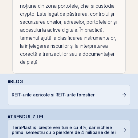
noțiune din zona portofele, chei și
custodie
crypto
. Este legat de păstrarea, controlul și
securizarea cheilor, adreselor, portofelelor și
accesului la
active
digitale. În practică,
termenul ajută la clasificarea instrumentelor,
la înțelegerea riscurilor și la interpretarea
corectă a tranzacțiilor sau a documentației
de piață.
BLOG
A
REIT-urile agricole și REIT-urile forestier
T
TRENDUL ZILEI
TeraPlast își crește veniturile cu 4%, dar încheie
B
primul semestru cu o pierdere de 4 milioane de lei
d