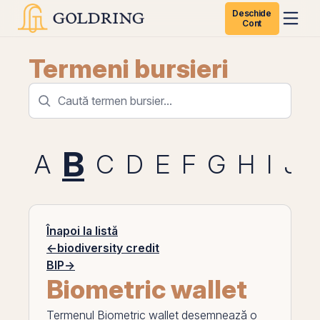
Deschide
Cont
Termeni bursieri
B
A
C
D
E
F
G
H
I
J
Înapoi la listă
←
biodiversity credit
BIP
→
Biometric wallet
Termenul
Biometric wallet
desemnează o