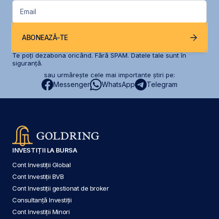
Email
ABONEAZĂ-TE
Te poți dezabona oricând. Fără SPAM. Datele tale sunt în
siguranță.
sau urmărește cele mai importante știri pe:
Messenger
WhatsApp
Telegram
INVESTIȚII LA BURSA
Cont Investiții Global
Cont Investiții BVB
Cont Investiții gestionat de broker
Consultanță Investiții
Cont Investiții Minori