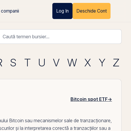
 companii
Log In
Deschide Cont
R
S
T
U
V
W
X
Y
Z
Bitcoin spot ETF
→
mului Bitcoin sau mecanismelor sale de tranzacționare,
scurilor și la interpretarea corectă a tranzacțiilor sau a