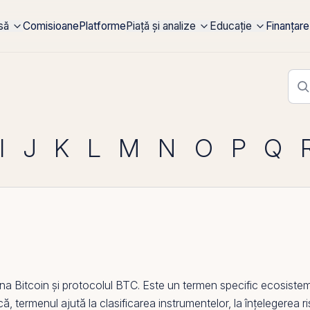
rsă
Comisioane
Platforme
Piață și analize
Educație
Finanțare
I
J
K
L
M
N
O
P
Q
ona
Bitcoin
și protocolul
BTC
. Este un termen specific ecosiste
ică, termenul ajută la clasificarea instrumentelor, la înțelegerea ri