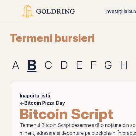
Investiții la bu
Termeni bursieri
B
A
C
D
E
F
G
H
Înapoi la listă
←
Bitcoin Pizza Day
Bitcoin Script
Termenul
Bitcoin Script
desemnează o noțiune din z
minerit, adresare și decontare
pe
blockchain
. În pract