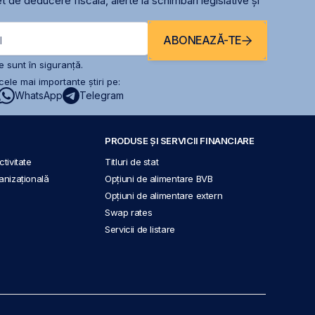
t de deducere fiscală, alerte la schimbari legislative și
ABONEAZĂ-TE
l
 sunt în siguranță.
ele mai importante știri pe:
WhatsApp
Telegram
PRODUSE ȘI SERVICII FINANCIARE
tivitate
Titluri de stat
anizațională
Opțiuni de alimentare BVB
Opțiuni de alimentare extern
Swap rates
Servicii de listare