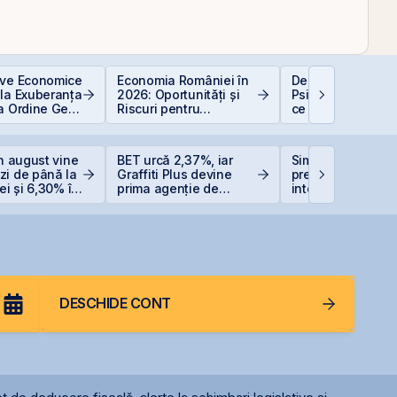
ive Economice
Economia României în
De la Caritas la B
 la Exuberanța
2026: Oportunități și
Psihologia fricii ș
ua Ordine Geo-
Riscuri pentru
ce 98,5% dintre 
că
Investitori
evită investițiile l
bursă
in august vine
BET urcă 2,37%, iar
Simtel își extinde
zi de până la
Graffiti Plus devine
prezența
ei și 6,30% în
prima agenție de
internațională pri
comunicare listată la
deschiderea unei
BVB
filiale în Italia
DESCHIDE CONT