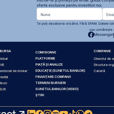
Înscrie-te și primești pe email: ghidul comple
oferte exclusive pentru investitori noi.
Nume
Emai
Te poți dezabona oricând. Fără SPAM. Datele tale
sau urmărește c
Messenger
A BURSA
COMPANIE
COMISIOANE
PLATFORME
Global
Obiectul de ac
PIAȚĂ ȘI ANALIZE
BVB
Structura org
EDUCAȚIE (SUNETUL BANILOR)
 gestionat de broker
Carieră
FINANȚARE COMPANII
stiții
TERMENI BURSIERI
Minori
SUNETUL BANILOR (VIDEO)
 EUR
ȘTIRI
act