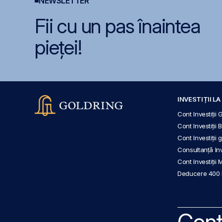
NEWSLETTER
Fii cu un pas înaintea
pieței!
INVESTIȚII L
Cont Investiții 
Cont Investiții 
Cont Investiții
Consultanță Inve
Cont Investiții 
Deducere 400
Cont