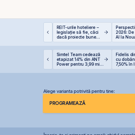
omânia, campioană la
REIT-urile hoteliere –
Perspect
cumpiri în UE: Cum
legislație să fie, căci
2026: De
nflația de 8,4%
dacă proiecte bune
AI la No
rodează bugetul și
sunt și banii se găsesc
Economi
are sunt soluțiile
eale pentru români
ET atinge un nou
Simtel Team cedează
Fidelis d
axim istoric la BVB, cu
etapizat 14% din ANT
cu dobân
n avans de 30,8% de
Power pentru 3,99 mil.
7,50% în l
a începutul anului
lei și își reduce
euro
participația la 37%
Alege varianta potrivită pentru tine:
PROGRAMEAZĂ