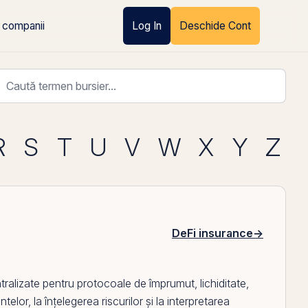
 companii
Log In
Deschide Cont
R
S
T
U
V
W
X
Y
Z
DeFi insurance
→
ralizate pentru protocoale de împrumut, lichiditate,
telor, la înțelegerea riscurilor și la interpretarea