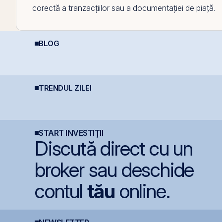
corectă a tranzacțiilor sau a documentației de piață.
BLOG
Aplicații AI în Lumea
Investiții la 50+ ani:
C
Reală: 10 Companii
prea târziu sau abia la
4
Care Transformă
timp?
c
Industriile
TRENDUL ZILEI
Digi pregătește listarea
Fidelis revine în iulie
P
Digi Spain pe bursele
cu dobânzi de până la
l
spaniole
7,55% pentru lei și
i
6,20% pentru euro
s
START INVESTIȚII
Discută direct cu un
broker sau deschide
contul
tău
online.