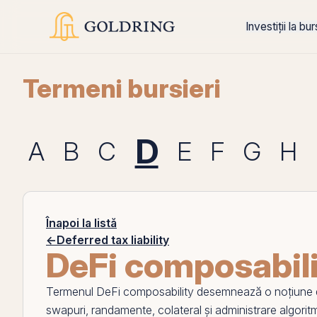
Investiții la bu
Termeni bursieri
D
A
B
C
E
F
G
H
Înapoi la listă
←
Deferred tax liability
DeFi composabil
Termenul
DeFi composability
desemnează o noțiune din
swapuri, randamente,
colateral
și administrare algoritmi