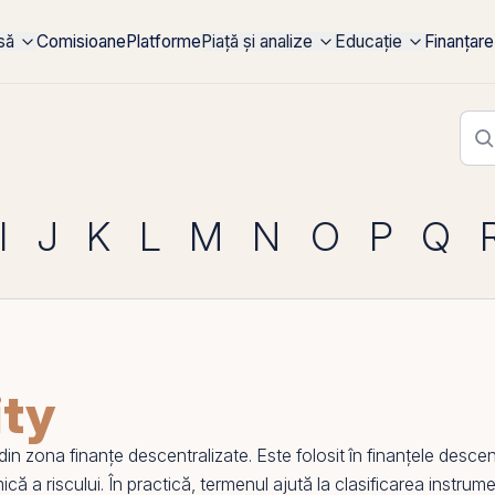
rsă
Comisioane
Platforme
Piață și analize
Educație
Finanțare
I
J
K
L
M
N
O
P
Q
ity
 zona finanțe descentralizate. Este folosit în finanțele descent
că a riscului. În practică, termenul ajută la clasificarea instrumen