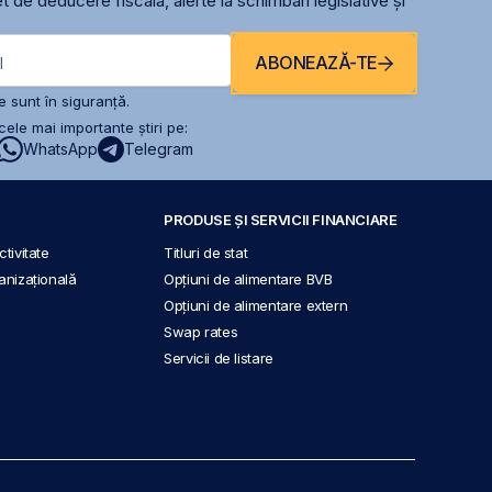
t de deducere fiscală, alerte la schimbari legislative și
ABONEAZĂ-TE
l
 sunt în siguranță.
ele mai importante știri pe:
WhatsApp
Telegram
PRODUSE ȘI SERVICII FINANCIARE
tivitate
Titluri de stat
anizațională
Opțiuni de alimentare BVB
Opțiuni de alimentare extern
Swap rates
Servicii de listare