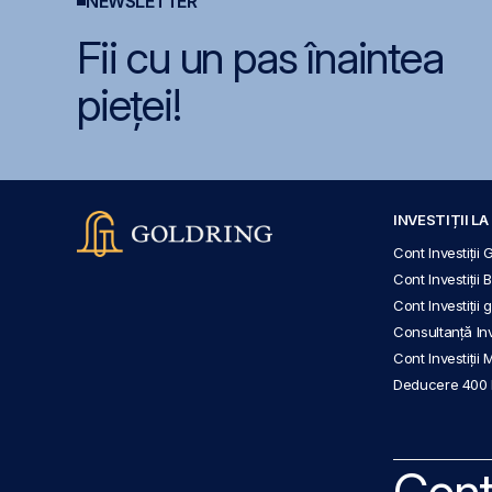
NEWSLETTER
Fii cu un pas înaintea
pieței!
INVESTIȚII L
Cont Investiții 
Cont Investiții 
Cont Investiții
Consultanță Inve
Cont Investiții 
Deducere 400
Cont