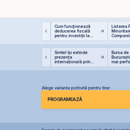
e este deducerea de
Cum funcționează
Listarea 
00 EUR — Ghid
deducerea fiscală
Minoritar
omplet
pentru investiții la
Companiil
bursă
BVB – Sol
Deficitul
roducția centralei de
Simtel își extinde
Bursa de 
a Cernavodă, oprită
prezența
București
ntegral din cauza
internațională prin
mai perf
ecetei
deschiderea unei
din lume
filiale în Italia
Alege varianta potrivită pentru tine:
PROGRAMEAZĂ