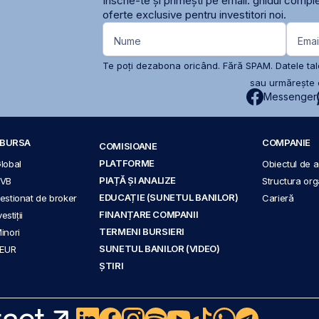
Înscrie-te și primești pe email: ghidul comple
oferte exclusive pentru investitori noi.
Nume
Emai
Te poți dezabona oricând. Fără SPAM. Datele tale
sau urmărește c
Messenger
A BURSA
COMPANIE
COMISIOANE
PLATFORME
Global
Obiectul de ac
PIAȚĂ ȘI ANALIZE
BVB
Structura org
EDUCAȚIE (SUNETUL BANILOR)
 gestionat de broker
Carieră
FINANȚARE COMPANII
stiții
TERMENI BURSIERI
Minori
SUNETUL BANILOR (VIDEO)
 EUR
ȘTIRI
act