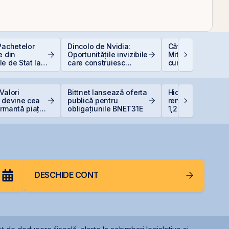
Pachetelor
Dincolo de Nvidia:
Cât de sigură e b
e din
Oportunitățile invizibile
Mituri, riscuri real
e de Stat la
care construiesc
cum să investești
uție pentru
viitorul AI
inteligent
 Bugetar?
Valori
Bittnet lansează oferta
Hidroelectrica vr
 devine cea
publică pentru
renunțe la un bar
ormantă piață
obligațiunile BNET31E
1,27 miliarde lei p
Siret
DESCHIDE CONT