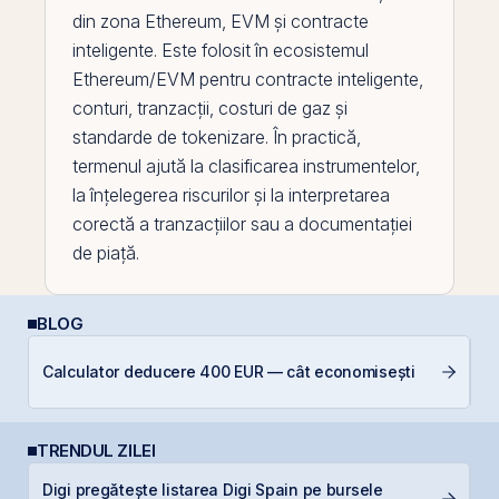
din zona
Ethereum
,
EVM
și contracte
inteligente. Este folosit în ecosistemul
Ethereum/EVM pentru contracte inteligente,
conturi, tranzacții, costuri de gaz și
standarde de tokenizare. În practică,
termenul ajută la clasificarea instrumentelor,
la înțelegerea riscurilor și la interpretarea
corectă a tranzacțiilor sau a documentației
de piață.
BLOG
D
Calculator deducere 400 EUR — cât economisești
Ar
TRENDUL ZILEI
Digi pregătește listarea Digi Spain pe bursele
B