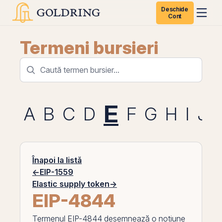
Deschide
Cont
Termeni bursieri
E
A
B
C
D
F
G
H
I
J
Înapoi la listă
←
EIP-1559
Elastic supply token
→
EIP-4844
Termenul
EIP-4844
desemnează o noțiune