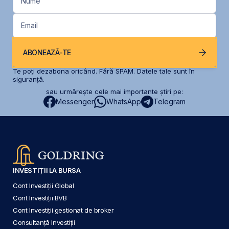
Nume
Email
ABONEAZĂ-TE
Te poți dezabona oricând. Fără SPAM. Datele tale sunt în
siguranță.
sau urmărește cele mai importante știri pe:
Messenger
WhatsApp
Telegram
INVESTIȚII LA BURSA
Cont Investiții Global
Cont Investiții BVB
Cont Investiții gestionat de broker
Consultanță Investiții