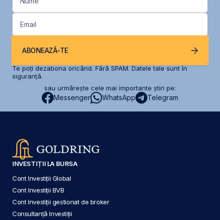
Nume
Email
ABONEAZĂ-TE
Te poți dezabona oricând. Fără SPAM. Datele tale sunt în
siguranță.
sau urmărește cele mai importante știri pe:
Messenger
WhatsApp
Telegram
INVESTIȚII LA BURSA
Cont Investiții Global
Cont Investiții BVB
Cont Investiții gestionat de broker
Consultanță Investiții