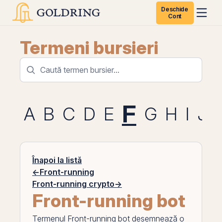
Deschide
Cont
Termeni bursieri
F
A
B
C
D
E
G
H
I
J
Înapoi la listă
←
Front-running
Front-running crypto
→
Front-running bot
Termenul
Front-running bot
desemnează o