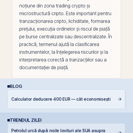
noțiune din zona trading crypto și
microstructură cripto. Este important pentru
tranzacționarea
cripto, lichiditate, formarea
prețului, execuția ordinelor și riscul de piață
pe
burse centralizate sau descentralizate. În
practică, termenul ajută la clasificarea
instrumentelor, la înțelegerea riscurilor și la
interpretarea corectă a tranzacțiilor sau a
documentației de piață.
BLOG
Calculator deducere 400 EUR — cât economisești
R
TRENDUL ZILEI
Petrolul urcă după noile lovituri ale SUA asupra
IP