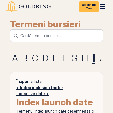
Deschide
Cont
Termeni bursieri
I
A
B
C
D
E
F
G
H
J
Înapoi la listă
←
Index inclusion factor
Index live date
→
Index launch date
Termenul
Index launch date
desemnează o