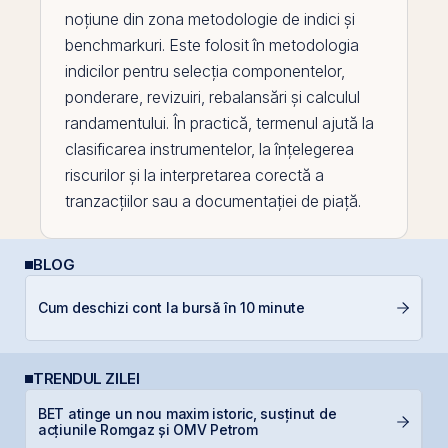
noțiune din zona metodologie de indici și
benchmarkuri. Este folosit în metodologia
indicilor pentru selecția componentelor,
ponderare, revizuiri, rebalansări și calculul
randamentului. În practică, termenul ajută la
clasificarea instrumentelor, la înțelegerea
riscurilor și la interpretarea corectă a
tranzacțiilor sau a documentației de piață.
BLOG
D
Cum deschizi cont la bursă în 10 minute
b
TRENDUL ZILEI
L
BET atinge un nou maxim istoric, susținut de
M
acțiunile Romgaz și OMV Petrom
R