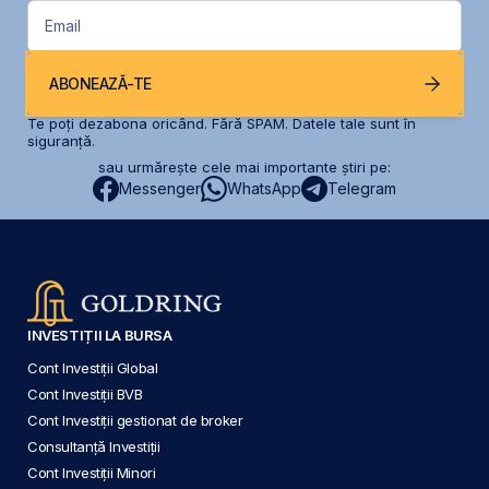
Email
ABONEAZĂ-TE
Te poți dezabona oricând. Fără SPAM. Datele tale sunt în
siguranță.
sau urmărește cele mai importante știri pe:
Messenger
WhatsApp
Telegram
INVESTIȚII LA BURSA
Cont Investiții Global
Cont Investiții BVB
Cont Investiții gestionat de broker
Consultanță Investiții
Cont Investiții Minori