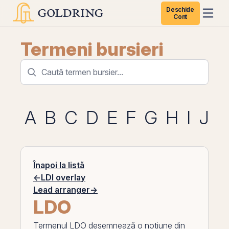
Deschide
Cont
Termeni bursieri
A
B
C
D
E
F
G
H
I
J
K
Înapoi la listă
←
LDI overlay
Lead arranger
→
LDO
Termenul
LDO
desemnează o noțiune din