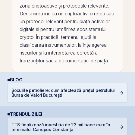
zona criptoactive și protocoale relevante.
Denumirea indică un criptoactiv, o rețea sau
un protocol relevant pentru piața activelor
digitale și pentru urmărirea ecosistemului
crypto. În practică, termenul ajută la
clasificarea instrumentelor, la înțelegerea
riscurilor și la interpretarea corectă a
tranzacțiilor sau a documentației de piață.
BLOG
Șocurile petroliere: cum afectează prețul petrolului
De
Bursa de Valori București
di
TRENDUL ZILEI
TTS finalizează investiția de 23 milioane euro în
F
terminalul Canopus Constanța
p