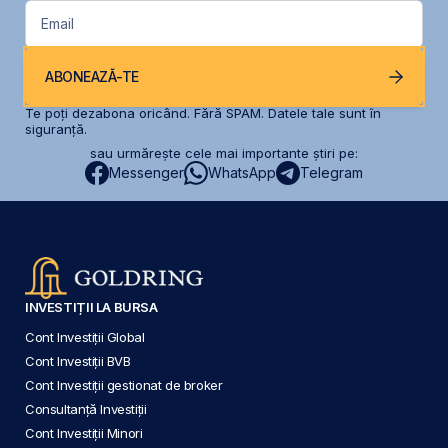
Email
ABONEAZĂ-TE
Te poți dezabona oricând. Fără SPAM. Datele tale sunt în
siguranță.
sau urmărește cele mai importante știri pe:
Messenger
WhatsApp
Telegram
INVESTIȚII LA BURSA
Cont Investiții Global
Cont Investiții BVB
Cont Investiții gestionat de broker
Consultanță Investiții
Cont Investiții Minori