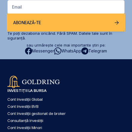
Email
ABONEAZĂ-TE
Te poți dezabona oricând. Fără SPAM. Datele tale sunt în
siguranță.
sau urmărește cele mai importante știri pe:
Messenger
WhatsApp
Telegram
INVESTIȚII LA BURSA
Cont Investiții Global
Cont Investiții BVB
Cont Investiții gestionat de broker
Consultanță Investiții
Cont Investiții Minori