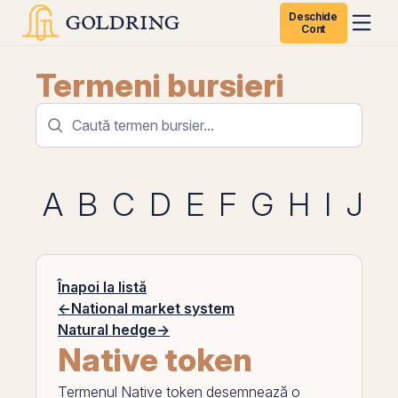
Deschide
Cont
Termeni bursieri
A
B
C
D
E
F
G
H
I
J
K
Înapoi la listă
←
National market system
Natural hedge
→
Native token
Termenul
Native token
desemnează o