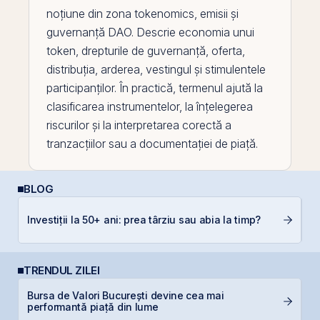
noțiune din zona
tokenomics
, emisii și
guvernanță DAO. Descrie economia unui
token
, drepturile de guvernanță, oferta,
distribuția, arderea, vestingul și stimulentele
participanților. În practică, termenul ajută la
clasificarea instrumentelor, la înțelegerea
riscurilor și la interpretarea corectă a
tranzacțiilor sau a documentației de piață.
BLOG
L
Investiții la 50+ ani: prea târziu sau abia la timp?
S
TRENDUL ZILEI
Bursa de Valori București devine cea mai
IP
performantă piață din lume