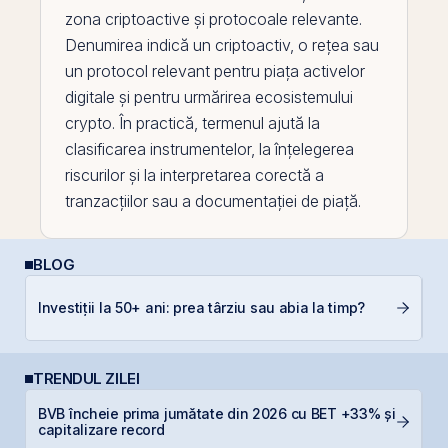
zona criptoactive și protocoale relevante.
Denumirea indică un criptoactiv, o rețea sau
un protocol relevant pentru piața activelor
digitale și pentru urmărirea ecosistemului
crypto. În practică, termenul ajută la
clasificarea instrumentelor, la înțelegerea
riscurilor și la interpretarea corectă a
tranzacțiilor sau a documentației de piață.
BLOG
Câ
Investiții la 50+ ani: prea târziu sau abia la timp?
in
TRENDUL ZILEI
BVB încheie prima jumătate din 2026 cu BET +33% și
B
capitalizare record
d