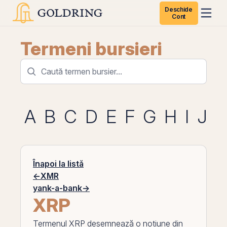
Deschide
Cont
Termeni bursieri
A
B
C
D
E
F
G
H
I
J
K
Înapoi la listă
←
XMR
yank-a-bank
→
XRP
Termenul
XRP
desemnează o noțiune din