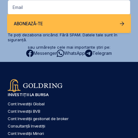
Email
ABONEAZĂ-TE
Te poți dezabona oricând. Fără SPAM. Datele tale sunt în
siguranță.
sau urmărește cele mai importante știri pe:
Messenger
WhatsApp
Telegram
INVESTIȚII LA BURSA
Cont Investiții Global
Cont Investiții BVB
Cont Investiții gestionat de broker
Consultanță Investiții
Cont Investiții Minori