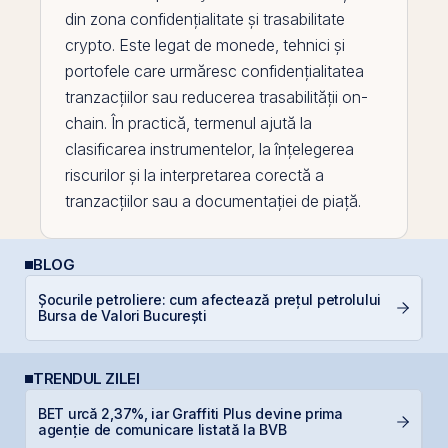
din zona confidențialitate și trasabilitate
crypto. Este legat de monede, tehnici și
portofele care urmăresc confidențialitatea
tranzacțiilor sau reducerea trasabilității on-
chain
. În practică, termenul ajută la
clasificarea instrumentelor, la înțelegerea
riscurilor și la interpretarea corectă a
tranzacțiilor sau a documentației de piață.
BLOG
P
Șocurile petroliere: cum afectează prețul petrolului
a
Bursa de Valori București
c
TRENDUL ZILEI
BET urcă 2,37%, iar Graffiti Plus devine prima
G
agenție de comunicare listată la BVB