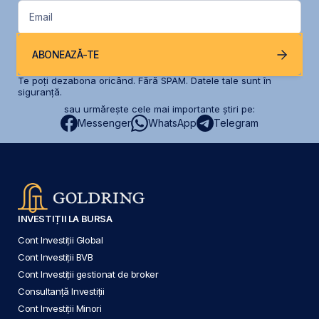
Email
ABONEAZĂ-TE
Te poți dezabona oricând. Fără SPAM. Datele tale sunt în
siguranță.
sau urmărește cele mai importante știri pe:
Messenger
WhatsApp
Telegram
INVESTIȚII LA BURSA
Cont Investiții Global
Cont Investiții BVB
Cont Investiții gestionat de broker
Consultanță Investiții
Cont Investiții Minori