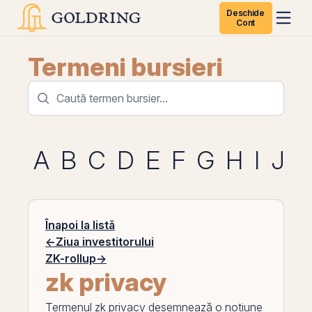
Deschide
Cont
Termeni bursieri
A
B
C
D
E
F
G
H
I
J
K
Înapoi la listă
←
Ziua investitorului
ZK-rollup
→
zk privacy
Termenul
zk privacy
desemnează o noțiune