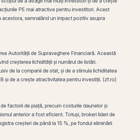
 scopul de a atrage mai mulți investitori și de a crește
cțiunile PE mai atractive pentru investitori. Acest
ea acestora, semnalând un impact pozitiv asupra
area Autorității de Supraveghere Financiară. Această
 creșterea lichidității și numărul de listări.
lusiv de la companii de stat, și de a stimula lichiditatea
i de a crește atractivitatea pentru investiții. (zf.ro)
de factorii de piață, precum costurile daunelor și
smul anterior a fost eficient. Totuși, brokeri lideri de
egistra creșteri de până la 15 %, pe fondul eliminării