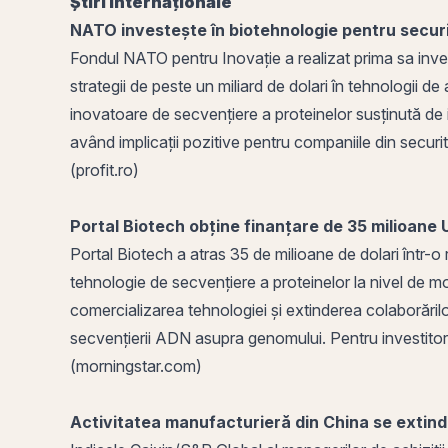
Știri Internaționale
NATO investește în biotehnologie pentru secur
Fondul NATO pentru Inovație a realizat prima sa invest
strategii de peste un miliard de dolari în tehnologii 
inovatoare de secvențiere a proteinelor susținută de in
având implicații pozitive pentru companiile din securi
(
profit
.ro)
Portal Biotech obține finanțare de 35 milioane
Portal Biotech a atras 35 de milioane de dolari într
tehnologie de secvențiere a proteinelor la nivel de mo
comercializarea tehnologiei și extinderea colaborăril
secvențierii ADN asupra genomului. Pentru investitori
(morningstar.com)
Activitatea manufacturieră din China se extin