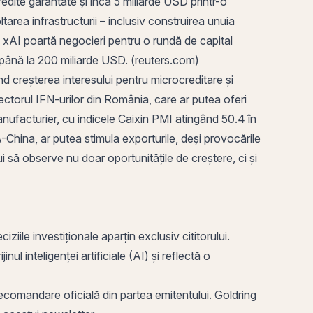
redite garantate și încă 5 miliarde USD printr-o
ltarea infrastructurii – inclusiv construirea unuia
, xAI poartă negocieri pentru o rundă de capital
r până la 200 miliarde USD. (reuters.com)
nd creșterea interesului pentru microcreditare și
ectorul IFN-urilor din România, care ar putea oferi
anufacturier, cu indicele Caixin PMI atingând 50.4 în
-China, ar putea stimula exporturile, deși provocările
i să observe nu doar oportunitățile de creștere, ci și
ile investiționale aparțin exclusiv cititorului.
ul inteligenței artificiale (AI) și reflectă o
o recomandare oficială din partea emitentului. Goldring