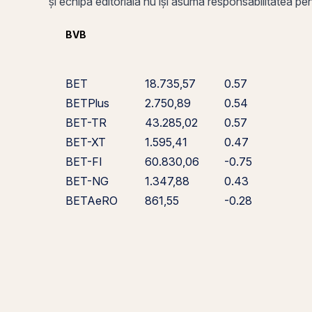
și echipa editorială nu își asumă responsabilitatea pentr
BVB
BET
18.735,57
0.57
BETPlus
2.750,89
0.54
BET-TR
43.285,02
0.57
BET-XT
1.595,41
0.47
BET-FI
60.830,06
-0.75
BET-NG
1.347,88
0.43
BETAeRO
861,55
-0.28