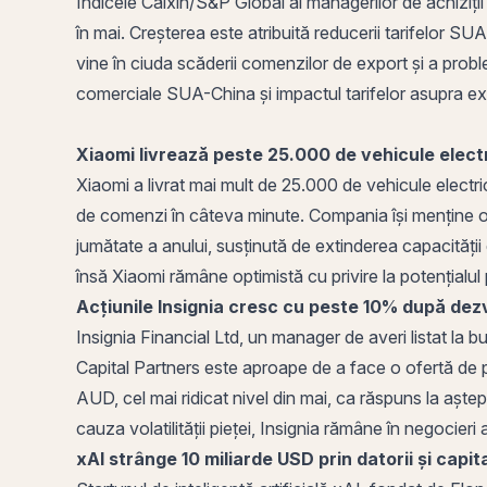
Indicele Caixin/S&P Global al managerilor de achiziții
în mai. Creșterea este atribuită reducerii tarifelor S
vine în ciuda scăderii comenzilor de export și a proble
comerciale SUA-China și impactul tarifelor asupra exp
Xiaomi livrează peste 25.000 de vehicule electr
Xiaomi a livrat mai mult de 25.000 de vehicule electr
de comenzi în câteva minute. Compania își menține obi
jumătate a anului, susținută de extinderea capacității d
însă Xiaomi rămâne optimistă cu privire la potențialul
Acțiunile Insignia cresc cu peste 10% după dezv
Insignia Financial Ltd, un manager de averi listat la 
Capital Partners este aproape de a face o ofertă de pr
AUD, cel mai ridicat nivel din mai, ca răspuns la aștep
cauza volatilității pieței, Insignia rămâne în negoci
xAI strânge 10 miliarde USD prin
datorii
și capit