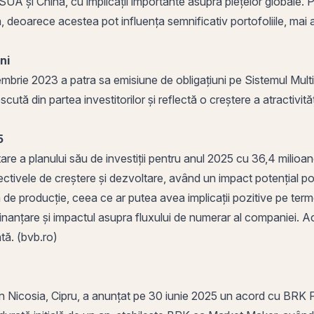
SUA și China, cu implicații importante asupra piețelor globale. P
, deoarece acestea pot influența semnificativ portofoliile, mai 
ni
embrie 2023 a patra sa emisiune de obligațiuni pe Sistemul Multi
tă din partea investitorilor și reflectă o creștere a atractivită
5
are a planului său de investiții pentru anul 2025 cu 36,4 milio
ivele de creștere și dezvoltare, având un impact potențial pozit
 producție, ceea ce ar putea avea implicații pozitive pe termen lu
 finanțare și impactul asupra fluxului de numerar al companiei.
ntă. (bvb.ro)
 în Nicosia, Cipru, a anunțat pe 30 iunie 2025 un acord cu BRK Fi