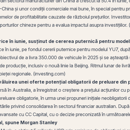
 din sectorul manufacturier din China a crescut la 50.4 în iunie,
UA-China și unor condiții comerciale mai bune, în special pentru
melor de profitabilitate cauzate de războiul prețurilor. Investito
orturilor chineze pentru a evalua impactul asupra investițiilor
ice în iunie, susținut de cererea puternică pentru mode
ice în iunie, pe fondul cererii puternice pentru modelul YU7, d
ectivul de a livra 350.000 de vehicule în 2025 și se așteaptă să
e producție, inclusiv o nouă linie la Beijing. Ritmul lunar de livr
 pieței regionale. (investing.com)
ăluirea unei oferte potențial obligatorii de preluare din
bursă în Australia, a înregistrat o creștere a prețului acțiunilo
eluare obligatorie, în urma unei propuneri inițiale neobligatorii 
tările privind consolidarea în sectorul financiar australian. După
eri avansate cu CC Capital, cu o decizie preconizată în următoa
al, spune Morgan Stanley