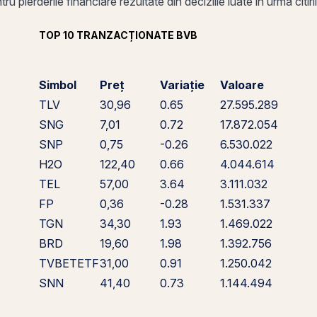
u pierderile financiare rezultate din deciziile luate în urma citiri
TOP 10 TRANZACȚIONATE BVB
Simbol
Preț
Variație
Valoare
TLV
30,96
0.65
27.595.289
SNG
7,01
0.72
17.872.054
SNP
0,75
-0.26
6.530.022
H2O
122,40
0.66
4.044.614
TEL
57,00
3.64
3.111.032
FP
0,36
-0.28
1.531.337
TGN
34,30
1.93
1.469.022
BRD
19,60
1.98
1.392.756
TVBETETF
31,00
0.91
1.250.042
SNN
41,40
0.73
1.144.494