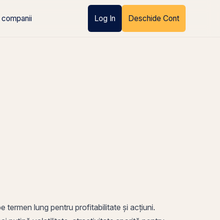
 companii
Log In
Deschide Cont
pe
termen lung pentru profitabilitate și
acțiuni
.