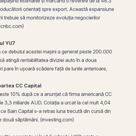
 depășind estimările și marcând o revenire de la 48.3
 producătorii orientați spre export. Această expansiune
rii trebuie să monitorizeze evoluția negocierilor
. (cnbc.com)
lul YU7
upă ce debutul acestei mașini a generat peste 200.000
 atingă rentabilitatea diviziei auto în a doua
ări pare în ușoară scădere față de lunile anterioare,
 partea
CC
Capital
r cu peste 10% după ce a anunțat că firma americană CC
de 3,3 miliarde AUD. Cotația a urcat la cel mult 4,04
 ce Bain Capital s-a retras luna trecută din cursă din
rele două săptămâni. (investing.com)