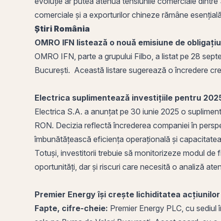
evoluție ar putea atenua tensiunile comerciale dintre 
comerciale și a exporturilor chineze rămâne esențială
Știri România
OMRO IFN listează o nouă emisiune de obligațiu
OMRO IFN, parte a grupului Filbo, a listat pe 28 sept
București. Această listare sugerează o încredere crescu
Electrica suplimentează investițiile pentru 202
Electrica S.A. a anunțat pe 30 iunie 2025 o supliment
RON. Decizia reflectă încrederea companiei în perspect
îmbunătățească eficiența operațională și capacitatea de
Totuși, investitorii trebuie să monitorizeze modul de
oportunități, dar și riscuri care necesită o analiză ate
Premier Energy își crește
lichiditatea
acțiunilor
Fapte, cifre-cheie:
Premier Energy PLC
, cu sediul