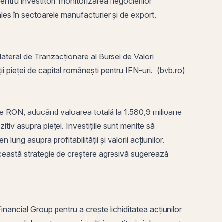
entru investitori, monitorizarea negocierilor
ales în sectoarele manufacturier și de export.
lateral de Tranzacționare al Bursei de Valori
ții pieței de capital românești pentru IFN-uri. (bvb.ro)
ane RON, aducând valoarea totală la 1.580,9 milioane
iv asupra pieței. Investițiile sunt menite să
ng asupra profitabilității și valorii acțiunilor.
 Această strategie de creștere agresivă sugerează
nancial Group pentru a crește lichiditatea acțiunilor