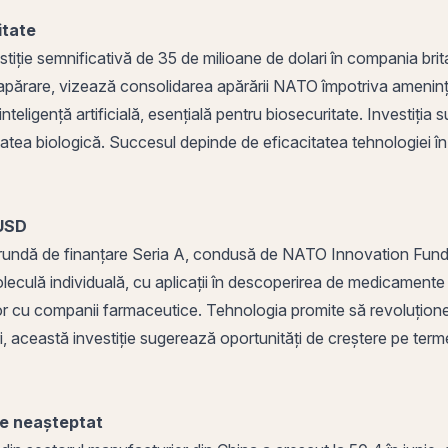
itate
iție semnificativă de 35 de milioane de dolari în compania brita
de apărare, vizează consolidarea apărării NATO împotriva ameninț
teligență artificială, esențială pentru biosecuritate. Investiția
tatea biologică. Succesul depinde de eficacitatea tehnologiei în
 USD
-o rundă de finanțare Seria A, condusă de NATO Innovation Fund
leculă individuală, cu aplicații în descoperirea de medicamente ș
or cu companii farmaceutice. Tehnologia promite să revoluționez
, această investiție sugerează oportunități de creștere pe terme
de neașteptat