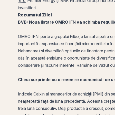
🇷🇴 Premier Energy și
BRK
Financial Group încheie ac
investitori.
Rezumatul Zilei
BVB
: Noua listare OMRO IFN va schimba regulile
OMRO IFN, parte a grupului Filbo, a lansat a patra em
important în expansiunea finanțării microcreditelor în
Nebancare) și diversifică opțiunile de finanțare pentr
găsi în această emisiune o oportunitate de diversificare
considerare și riscurile inerente. Rămâne de văzut cu
China surprinde cu o revenire economică: ce u
Indicele Caixin al managerilor de achiziții (PMI) din 
neașteptată față de
luna
precedentă. Această creștere
treia lună consecutiv. Deși producția a crescut, com