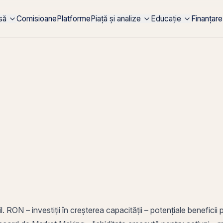
rsă
Comisioane
Platforme
Piață și analize
Educație
Finanțare
ON – investiții în creșterea capacității – potențiale beneficii