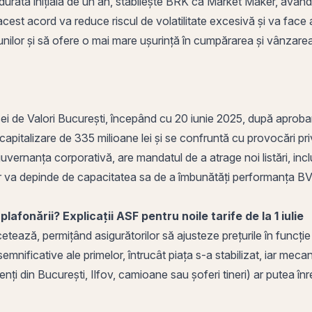
durată inițială de un an, stabilește BRK ca
Market Maker
, având
cest acord va reduce riscul de volatilitate excesivă și va face a
iunilor și să ofere o mai mare ușurință în cumpărarea și vânzar
ei de Valori București, începând cu 20 iunie 2025, după aprob
talizare de 335 milioane lei și se confruntă cu provocări privind
uvernanța corporativă
, are mandatul de a atrage noi listări, inc
or va depinde de capacitatea sa de a îmbunătăți performanța BVB ș
afonării? Explicații ASF pentru noile tarife de la 1 iulie
etează, permițând asigurătorilor să ajusteze prețurile în funcție 
emnificative ale primelor, întrucât piața s-a stabilizat, iar mecani
enți din București,
Ilfov
, camioane sau șoferi tineri) ar putea înr