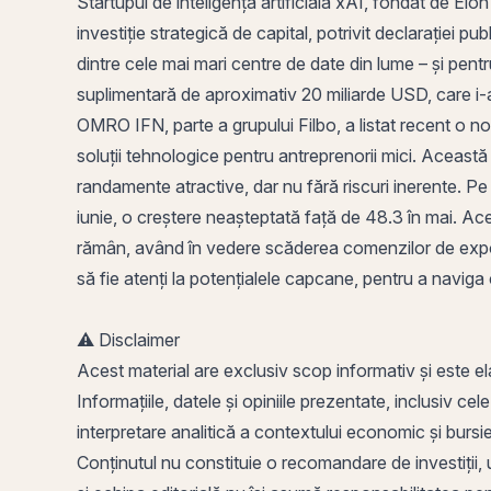
Startupul de inteligență artificială xAI, fondat de Elo
investiție strategică de capital, potrivit declarației p
dintre cele mai mari centre de date din lume – și pen
suplimentară de aproximativ 20 miliarde USD, care i-
OMRO IFN, parte a grupului Filbo, a listat recent o no
soluții tehnologice pentru antreprenorii mici. Aceast
randamente atractive, dar nu fără riscuri inerente. P
iunie, o creștere neașteptată față de 48.3 în mai. Ace
rămân, având în vedere scăderea comenzilor de export ș
să fie atenți la potențialele capcane, pentru a navig
⚠️ Disclaimer
Acest material are exclusiv scop informativ și este el
Informațiile, datele și opiniile prezentate, inclusiv cel
interpretare analitică a contextului economic și bursie
Conținutul nu constituie o recomandare de investiții, u