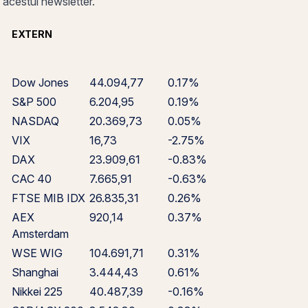
i acestui newsletter.
EXTERN
Dow Jones
44.094,77
0.17%
S&P 500
6.204,95
0.19%
NASDAQ
20.369,73
0.05%
VIX
16,73
-2.75%
DAX
23.909,61
-0.83%
CAC 40
7.665,91
-0.63%
FTSE MIB IDX
26.835,31
0.26%
AEX
920,14
0.37%
Amsterdam
WSE WIG
104.691,71
0.31%
Shanghai
3.444,43
0.61%
Nikkei 225
40.487,39
-0.16%