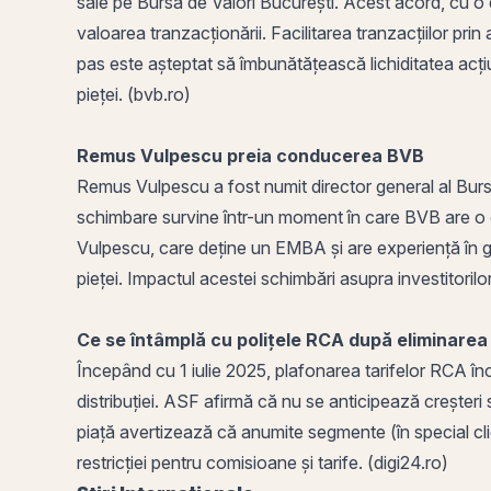
sale pe
Bursa de Valori București
. Acest acord, cu o 
valoarea tranzacționării. Facilitarea tranzacțiilor
prin
a
pas este așteptat să îmbunătățească lichiditatea acț
pieței. (bvb.ro)
Remus Vulpescu preia conducerea BVB
Remus Vulpescu a fost numit director general al Burs
schimbare survine într-un moment în care BVB are o capi
Vulpescu, care deține un EMBA și are experiență în
g
pieței. Impactul acestei schimbări asupra investitoril
Ce se întâmplă cu polițele RCA după eliminarea pl
Începând cu 1 iulie 2025, plafonarea tarifelor RCA înc
distribuției. ASF afirmă că nu se anticipează creșteri s
piață avertizează că anumite segmente (în special cli
restricției pentru comisioane și tarife. (digi24.ro)