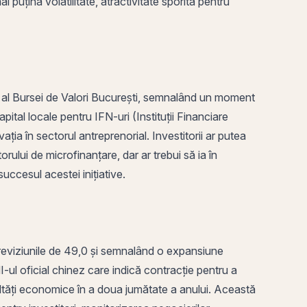
puțină volatilitate, atractivitate sporită pentru
al Bursei de Valori București, semnalând un moment
apital locale pentru IFN-uri (Instituții Financiare
ia în sectorul antreprenorial. Investitorii ar putea
orului de microfinanțare, dar ar trebui să ia în
uccesul acestei inițiative.
 previziunile de 49,0 și semnalând o expansiune
ul oficial chinez care indică contracție pentru a
ltăți economice în a doua jumătate a anului. Această