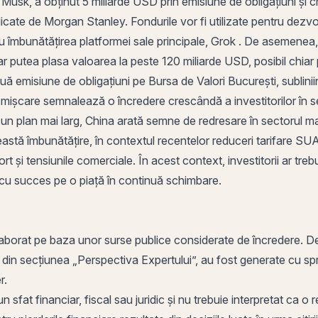
n Musk, a obținut 5 miliarde USD prin emisiune de obligațiuni și c
ublicate de Morgan Stanley. Fondurile vor fi utilizate pentru dezvo
tru îmbunătățirea platformei sale principale, Grok . De asemenea
ar putea plasa valoarea la peste 120 miliarde USD, posibil chia
uă emisiune de obligațiuni pe Bursa de Valori București, sublinii
ă mișcare semnalează o încredere crescândă a investitorilor în s
e un plan mai larg, China arată semne de redresare în sectorul m
astă îmbunătățire, în contextul recentelor reduceri tarifare SUA
i tensiunile comerciale. În acest context, investitorii ar trebu
a cu succes pe o piață în continuă schimbare.
aborat pe baza unor surse publice considerate de încredere. Decizi
e din secțiunea „Perspectiva Expertului”, au fost generate cu sprijin
r.
n sfat financiar, fiscal sau juridic și nu trebuie interpretat ca 