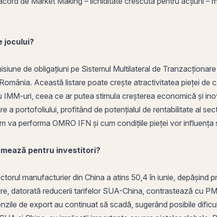
ord de Market Making – lichiditate crescută pentru acțiuni – mai 
 jocului?
isiune de obligațiuni pe
Sistemul Multilateral de Tranzacționare
România
. Această listare poate crește atractivitatea pieței de c
u IMM-uri, ceea ce ar putea stimula creșterea economică și inovaț
 a portofoliului, profitând de potențialul de rentabilitate al sect
m va performa OMRO IFN și cum condițiile pieței vor influența s
rmează pentru investitori?
sectorul manufacturier din China a atins 50,4 în iunie, depășind
, datorată reducerii tarifelor SUA-China, contrastează cu PMI-
enzile de
export
au continuat să scadă, sugerând posibile dificu