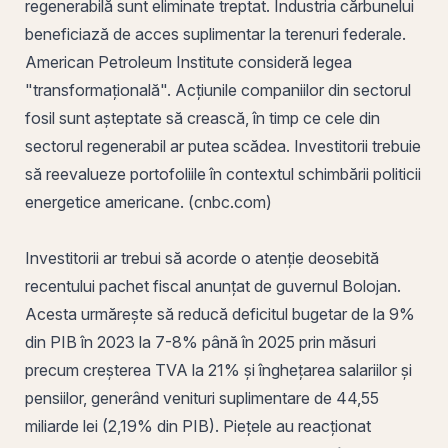
regenerabilă sunt eliminate treptat. Industria cărbunelui
beneficiază de acces suplimentar la terenuri federale.
American Petroleum Institute consideră legea
"transformațională". Acțiunile companiilor din sectorul
fosil sunt așteptate să crească, în timp ce cele din
sectorul regenerabil ar putea scădea. Investitorii trebuie
să reevalueze portofoliile în contextul schimbării politicii
energetice americane. (cnbc.com)
Investitorii ar trebui să acorde o atenție deosebită
recentului pachet fiscal anunțat de guvernul Bolojan.
Acesta urmărește să reducă deficitul bugetar de la 9%
din PIB în 2023 la 7-8% până în 2025 prin măsuri
precum creșterea TVA la 21% și înghețarea salariilor și
pensiilor, generând venituri suplimentare de 44,55
miliarde lei (2,19% din PIB). Piețele au reacționat