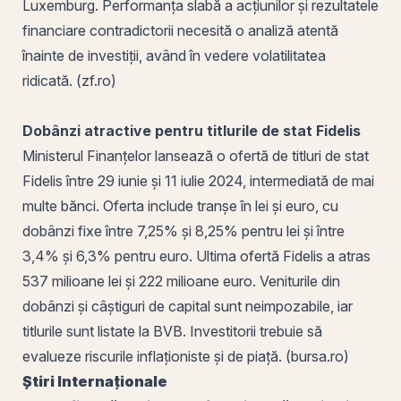
Luxemburg. Performanța slabă a acțiunilor și rezultatele
financiare contradictorii necesită o analiză atentă
înainte de investiții, având în vedere
volatilitatea
ridicată. (zf.ro)
Dobânzi atractive pentru
titlurile de stat
Fidelis
Ministerul Finanțelor lansează o
ofertă de titluri de stat
Fidelis între 29 iunie și 11 iulie 2024, intermediată de mai
multe bănci. Oferta include tranșe în lei și euro, cu
dobânzi fixe între 7,25% și 8,25% pentru lei și între
3,4% și 6,3% pentru euro.
Ultima
ofertă Fidelis a atras
537 milioane lei și 222 milioane euro. Veniturile din
dobânzi și câștiguri de capital sunt neimpozabile, iar
titlurile sunt listate la BVB. Investitorii trebuie să
evalueze riscurile inflaționiste și de piață. (bursa.ro)
Știri Internaționale