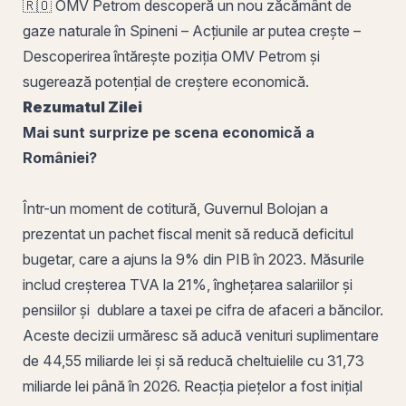
🇷🇴 OMV Petrom descoperă un nou zăcământ de
gaze naturale în Spineni – Acțiunile ar putea crește –
Descoperirea întărește poziția OMV Petrom și
sugerează potențial de creștere economică.
Rezumatul Zilei
Mai sunt surprize
pe
scena economică a
României?
Într-un moment de cotitură, Guvernul Bolojan a
prezentat un pachet fiscal menit să reducă deficitul
bugetar, care a ajuns la 9% din PIB în 2023. Măsurile
includ creșterea
TVA
la 21%, înghețarea salariilor și
pensiilor și dublare a taxei pe
cifra de afaceri
a băncilor.
Aceste decizii urmăresc să aducă
venituri
suplimentare
de 44,55 miliarde lei și să reducă cheltuielile cu 31,73
miliarde lei până în 2026. Reacția piețelor a fost inițial