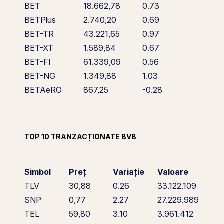
BET
18.662,78
0.73
BETPlus
2.740,20
0.69
BET-TR
43.221,65
0.97
BET-XT
1.589,84
0.67
BET-FI
61.339,09
0.56
BET-NG
1.349,88
1.03
BETAeRO
867,25
-0.28
TOP 10 TRANZACȚIONATE BVB
Simbol
Preț
Variație
Valoare
TLV
30,88
0.26
33.122.109
SNP
0,77
2.27
27.229.989
TEL
59,80
3.10
3.961.412