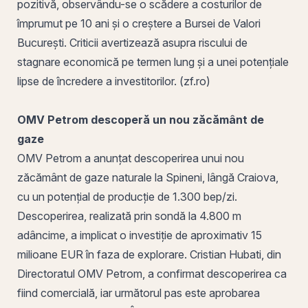
pozitivă, observându-se o scădere a costurilor de
împrumut pe 10 ani și o creștere a Bursei de Valori
București. Criticii avertizează asupra riscului de
stagnare economică pe termen lung și a unei potențiale
lipse de încredere a investitorilor. (zf.ro)
OMV Petrom descoperă un nou zăcământ de
gaze
OMV Petrom a anunțat descoperirea unui nou
zăcământ de gaze naturale la Spineni, lângă
Craiova
,
cu un potențial de producție de 1.300 bep/zi.
Descoperirea, realizată
prin
sondă la 4.800
m
adâncime, a implicat o investiție de aproximativ 15
milioane EUR în faza de explorare.
Cristian
Hubati, din
Directoratul OMV Petrom, a confirmat descoperirea ca
fiind comercială, iar următorul pas este aprobarea