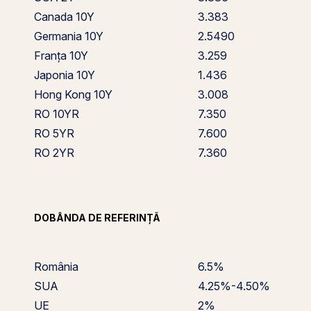
Canada 10Y
3.383
Germania 10Y
2.5490
Franța 10Y
3.259
Japonia 10Y
1.436
Hong Kong 10Y
3.008
RO 10YR
7.350
RO 5YR
7.600
RO 2YR
7.360
DOBÂNDA DE REFERINȚĂ
România
6.5%
SUA
4.25%-4.50%
UE
2%