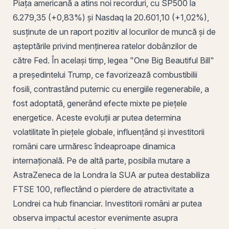
Piața americană a atins noi recorduri, cu SP500 la
6.279,35 (+0,83%) și
Nasdaq
la 20.601,10 (+1,02%),
susținute de un raport pozitiv al locurilor de muncă și de
așteptările privind menținerea ratelor dobânzilor de
către Fed. În același timp, legea "
One
Big Beautiful Bill"
a președintelui Trump, ce favorizează combustibilii
fosili, contrastând puternic cu energiile regenerabile, a
fost adoptată, generând efecte mixte pe piețele
energetice. Aceste evoluții ar putea determina
volatilitate în piețele globale, influențând și investitorii
români care urmăresc îndeaproape dinamica
internațională. Pe de altă parte, posibila mutare a
AstraZeneca de la Londra la SUA ar putea destabiliza
FTSE 100, reflectând o pierdere de atractivitate a
Londrei ca hub financiar. Investitorii români ar putea
observa impactul acestor evenimente asupra