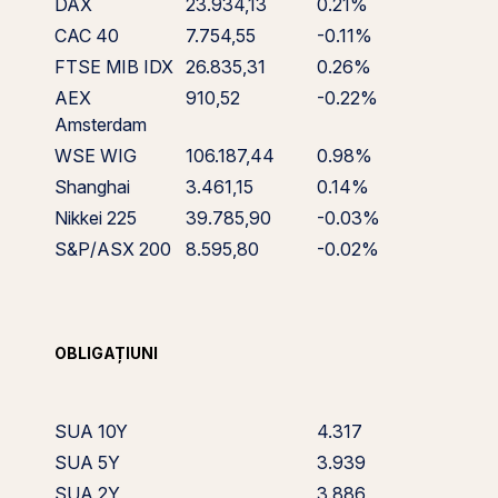
DAX
23.934,13
0.21%
CAC 40
7.754,55
-0.11%
FTSE MIB IDX
26.835,31
0.26%
AEX
910,52
-0.22%
Amsterdam
WSE WIG
106.187,44
0.98%
Shanghai
3.461,15
0.14%
Nikkei 225
39.785,90
-0.03%
S&P/ASX 200
8.595,80
-0.02%
OBLIGAȚIUNI
SUA 10Y
4.317
SUA 5Y
3.939
SUA 2Y
3.886