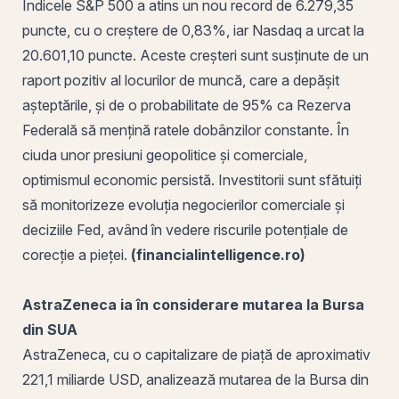
Indicele S&P 500 a atins un nou record de 6.279,35
puncte, cu o creștere de 0,83%, iar Nasdaq a urcat la
20.601,10 puncte. Aceste creșteri sunt susținute de un
raport pozitiv al locurilor de muncă, care a depășit
așteptările, și de o probabilitate de 95% ca Rezerva
Federală să mențină ratele dobânzilor constante. În
ciuda unor presiuni geopolitice și comerciale,
optimismul economic persistă. Investitorii sunt sfătuiți
să monitorizeze evoluția negocierilor comerciale și
deciziile Fed, având în vedere riscurile potențiale de
corecție a pieței.
(financialintelligence.ro)
AstraZeneca ia în considerare mutarea la Bursa
din SUA
AstraZeneca, cu o
capitalizare de piață
de aproximativ
221,1 miliarde USD, analizează mutarea de la Bursa din