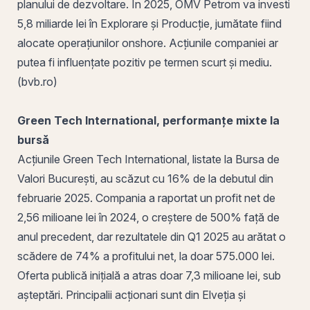
planului de dezvoltare. În 2025, OMV Petrom va investi
5,8 miliarde lei în Explorare și Producție, jumătate fiind
alocate operațiunilor onshore. Acțiunile companiei ar
putea fi influențate pozitiv pe termen scurt și mediu.
(bvb.ro)
Green
Tech International, performanțe mixte la
bursă
Acțiunile Green Tech International, listate la
Bursa de
Valori București
, au scăzut cu 16% de la debutul din
februarie 2025. Compania a raportat un
profit
net de
2,56 milioane lei în 2024, o creștere de 500% față de
anul precedent, dar rezultatele din Q1 2025 au arătat o
scădere de 74% a profitului net, la doar 575.000 lei.
Oferta publică inițială
a atras doar 7,3 milioane lei, sub
așteptări. Principalii acționari sunt din Elveția și