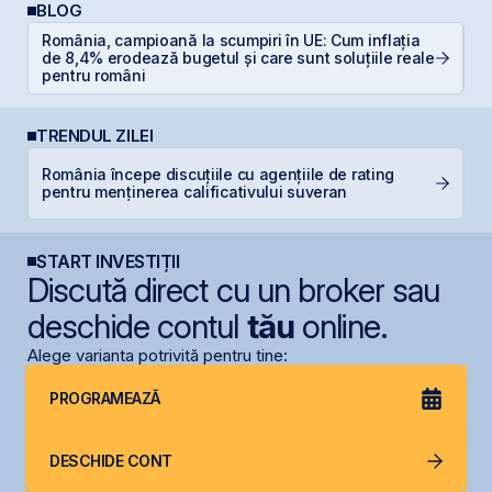
BLOG
România, campioană la scumpiri în UE: Cum inflația
E
de 8,4% erodează bugetul și care sunt soluțiile reale
pe
pentru români
TRENDUL ZILEI
România începe discuțiile cu agențiile de rating
G
pentru menținerea calificativului suveran
START INVESTIȚII
Discută direct cu un broker sau
deschide contul
tău
online.
Alege varianta potrivită pentru tine:
PROGRAMEAZĂ
DESCHIDE CONT