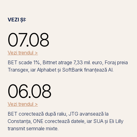
VEZI ȘI:
07.08
Vezi trendul >
BET scade 1%, Bittnet atrage 7,33 mil. euro, Foraj preia
Transgex, iar Alphabet și SoftBank finanțează AI.
06.08
Vezi trendul >
BET corectează după raliu, JTG avansează la
Constanța, ONE corectează datele, iar SUA și Eli Lilly
transmit semnale mixte.