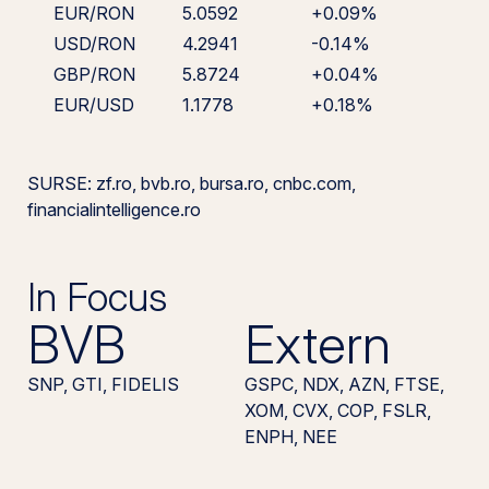
EUR/RON
5.0592
+0.09%
USD/RON
4.2941
-0.14%
GBP/RON
5.8724
+0.04%
EUR/USD
1.1778
+0.18%
SURSE: zf.ro, bvb.ro, bursa.ro, cnbc.com,
financialintelligence.ro
In Focus
BVB
Extern
SNP, GTI, FIDELIS
GSPC, NDX, AZN, FTSE,
XOM, CVX, COP, FSLR,
ENPH, NEE