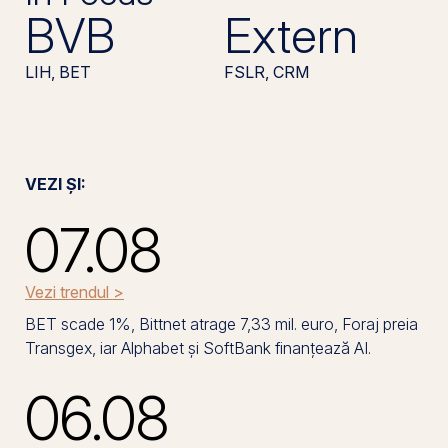
BVB
Extern
LIH, BET
FSLR, CRM
VEZI ȘI:
07.08
Vezi trendul >
BET scade 1%, Bittnet atrage 7,33 mil. euro, Foraj preia
Transgex, iar Alphabet și SoftBank finanțează AI.
06.08