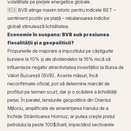
volatilitate pe piețele energetice globale.
🇷🇴 BVB atinge maxim istoric pentru indicele
BET
–
sentiment pozitiv pe piață – rebalansarea indicilor
globali stimulează
lichiditatea
.
Economie în suspans: BVB sub presiunea
fiscalității și a geopoliticii?
Propunerile de majorare a impozitului pe câștigurile
bursiere la 10% și ale dividendelor la 16% riscă să
influențeze negativ atractivitatea investițiilor la
Bursa de
Valori București
(BVB). Aceste măsuri, încă
neconfirmate oficial, pot să determine marcări de
profituri pe termen scurt, dar și o scădere a lichidității
pieței. În paralel, tensiunile geopolitice din Orientul
Mijlociu, amplificate de amenințarea Iranului de a
închide Strâmtoarea Hormuz, ar putea crește prețul
petrolului la peste 100$/baril, impactând sectoarele