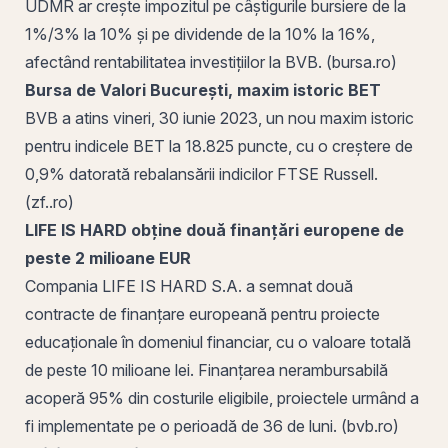
UDMR ar crește impozitul pe câștigurile bursiere de la
1%/3% la 10% și pe dividende de la 10% la 16%,
afectând rentabilitatea investițiilor la BVB. (bursa.ro)
Bursa de Valori București, maxim istoric BET
BVB a atins vineri, 30 iunie 2023, un nou maxim istoric
pentru indicele BET la 18.825 puncte, cu o creștere de
0,9% datorată rebalansării indicilor FTSE Russell.
(zf..ro)
LIFE
IS
HARD obține două finanțări europene de
peste 2 milioane EUR
Compania
LIFE IS HARD S.A.
a semnat două
contracte de finanțare europeană pentru proiecte
educaționale în domeniul financiar, cu o valoare totală
de peste 10 milioane lei. Finanțarea nerambursabilă
acoperă 95% din costurile eligibile, proiectele urmând a
fi implementate pe o perioadă de 36 de luni. (bvb.ro)