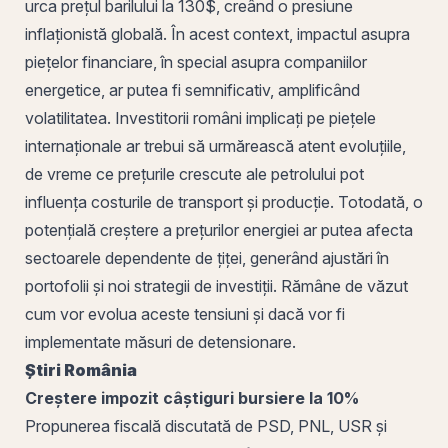
urca prețul barilului la 130$, creând o presiune
inflaționistă globală. În acest context, impactul asupra
piețelor financiare, în special asupra companiilor
energetice, ar putea fi semnificativ, amplificând
volatilitatea
. Investitorii români implicați pe piețele
internaționale ar trebui să urmărească atent evoluțiile,
de vreme ce prețurile crescute ale petrolului pot
influența costurile de transport și producție. Totodată, o
potențială creștere a prețurilor energiei ar putea afecta
sectoarele dependente de țiței, generând ajustări în
portofolii și noi strategii de investiții. Rămâne de văzut
cum vor evolua aceste tensiuni și dacă vor fi
implementate măsuri de detensionare.
Știri
România
Creștere impozit câștiguri bursiere la 10%
Propunerea fiscală discutată de PSD, PNL, USR și