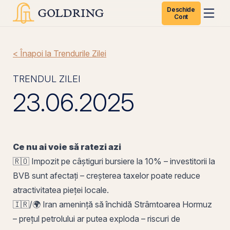
Deschide
Cont
< Înapoi la Trendurile Zilei
TRENDUL ZILEI
23.06.2025
Ce nu ai voie să ratezi azi
🇷🇴 Impozit
pe
câștiguri bursiere la 10% – investitorii la
BVB
sunt afectați – creșterea taxelor poate reduce
atractivitatea pieței locale.
🇮🇷/🌍 Iran amenință să închidă Strâmtoarea Hormuz
– prețul petrolului ar putea exploda – riscuri de