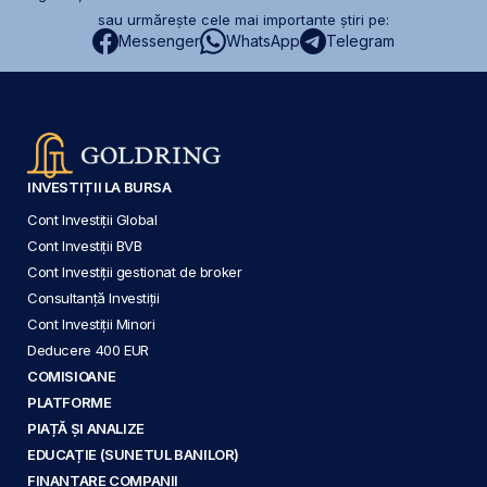
sau urmărește cele mai importante știri pe:
Messenger
WhatsApp
Telegram
INVESTIȚII LA BURSA
Cont Investiții Global
Cont Investiții BVB
Cont Investiții gestionat de broker
Consultanță Investiții
Cont Investiții Minori
Deducere 400 EUR
COMISIOANE
PLATFORME
PIAȚĂ ȘI ANALIZE
EDUCAȚIE (SUNETUL BANILOR)
FINANȚARE COMPANII