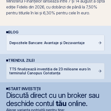
Ministerul Finanțelor lansează între 7 și 14 august a opta
ediție Fidelis din 2026, cu dobânzi de până la 7,50%
pentru titlurile în lei și 6,30% pentru cele în euro.
BLOG
Depozitele Bancare: Avantaje și Dezavantaje
R
TRENDUL ZILEI
TTS finalizează investiția de 23 milioane euro în
D
terminalul Canopus Constanța
START INVESTIȚII
Discută direct cu un broker sau
deschide contul
tău
online.
Alege varianta potrivită pentru tine: