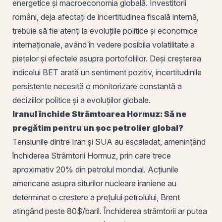
energetice și macroeconomia globală. Investitorii
români, deja afectați de incertitudinea fiscală internă,
trebuie să fie atenți la evoluțiile politice și economice
internaționale, având în vedere posibila volatilitate a
piețelor și efectele asupra portofoliilor. Deși creșterea
indicelui BET arată un sentiment pozitiv, incertitudinile
persistente necesită o monitorizare
constantă
a
deciziilor politice și a evoluțiilor globale.
Iranul închide Strâmtoarea Hormuz: Să ne
pregătim pentru un șoc petrolier global?
Tensiunile dintre Iran și SUA au escaladat, amenințând
închiderea Strâmtorii Hormuz,
prin
care trece
aproximativ 20% din petrolul mondial. Acțiunile
americane asupra siturilor nucleare iraniene au
determinat o creștere a prețului petrolului, Brent
atingând peste 80$/baril. Închiderea strâmtorii ar putea