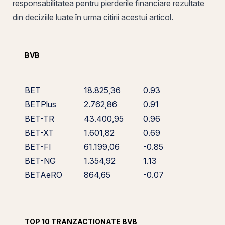
responsabilitatea pentru pierderile financiare rezultate
din deciziile luate în urma citirii acestui articol.
BVB
BET
18.825,36
0.93
BETPlus
2.762,86
0.91
BET-TR
43.400,95
0.96
BET-XT
1.601,82
0.69
BET-FI
61.199,06
-0.85
BET-NG
1.354,92
1.13
BETAeRO
864,65
-0.07
TOP 10 TRANZACȚIONATE BVB