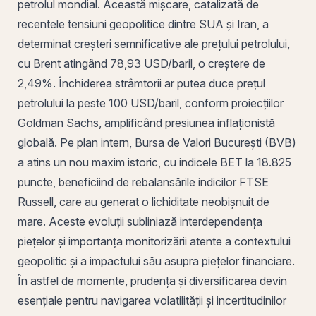
petrolul mondial. Această mișcare, catalizată de
recentele tensiuni geopolitice dintre SUA și Iran, a
determinat creșteri semnificative ale prețului petrolului,
cu Brent atingând 78,93 USD/baril, o creștere de
2,49%. Închiderea strâmtorii ar putea duce prețul
petrolului la peste 100 USD/baril, conform proiecțiilor
Goldman Sachs, amplificând presiunea inflaționistă
globală. Pe plan intern, Bursa de Valori București (BVB)
a atins un nou maxim istoric, cu indicele BET la 18.825
puncte, beneficiind de rebalansările indicilor FTSE
Russell, care au generat o lichiditate neobișnuit de
mare. Aceste evoluții subliniază interdependența
piețelor și importanța monitorizării atente a contextului
geopolitic și a impactului său asupra piețelor financiare.
În astfel de momente, prudența și
diversificarea
devin
esențiale pentru navigarea volatilității și incertitudinilor