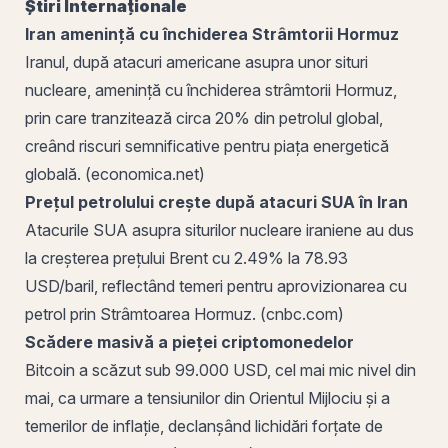
Știri Internaționale
Iran amenință cu închiderea Strâmtorii Hormuz
Iranul, după atacuri americane asupra unor situri
nucleare, amenință cu închiderea strâmtorii Hormuz,
prin care tranzitează circa 20% din petrolul global,
creând riscuri semnificative pentru piața energetică
globală. (economica.net)
Prețul petrolului crește după atacuri SUA în Iran
Atacurile SUA asupra siturilor nucleare iraniene au dus
la creșterea prețului Brent cu 2.49% la 78.93
USD/baril, reflectând temeri pentru aprovizionarea cu
petrol prin Strâmtoarea Hormuz. (cnbc.com)
Scădere masivă a pieței criptomonedelor
Bitcoin
a scăzut sub 99.000 USD, cel mai mic nivel din
mai, ca urmare a tensiunilor din Orientul Mijlociu și a
temerilor de inflație, declanșând lichidări forțate de