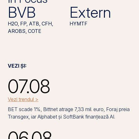
BVB
Extern
H2O, FP, ATB, CFH,
HYMTF
AROBS, COTE
VEZI ȘI:
07.08
Vezi trendul >
BET scade 1%, Bittnet atrage 7,33 mil. euro, Foraj preia
Transgex, iar Alphabet și SoftBank finanțează AI.
06.08