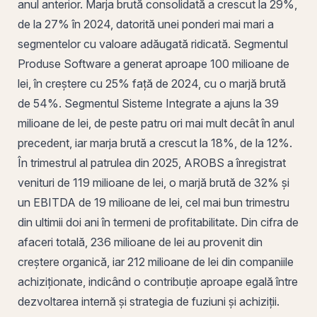
anul anterior. Marja brută consolidată a crescut la 29%,
de la 27% în 2024, datorită unei ponderi mai mari a
segmentelor cu valoare adăugată ridicată. Segmentul
Produse Software a generat aproape 100 milioane de
lei, în creștere cu 25% față de 2024, cu o marjă brută
de 54%. Segmentul Sisteme Integrate a ajuns la 39
milioane de lei, de peste patru ori mai mult decât în anul
precedent, iar marja brută a crescut la 18%, de la 12%.
În trimestrul al patrulea din 2025, AROBS a înregistrat
venituri de 119 milioane de lei, o marjă brută de 32% și
un EBITDA de 19 milioane de lei, cel mai bun trimestru
din ultimii doi ani în termeni de profitabilitate. Din cifra de
afaceri totală, 236 milioane de lei au provenit din
creștere organică
, iar 212 milioane de lei din companiile
achiziționate, indicând o contribuție aproape egală între
dezvoltarea internă și strategia de fuziuni și achiziții.