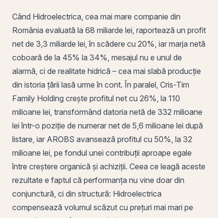
Când Hidroelectrica, cea mai mare companie din
România evaluată la 68 miliarde lei, raportează un profit
net de 3,3 miliarde lei, în scădere cu 20%, iar marja netă
coboară de la 45% la 34%, mesajul nu e unul de
alarmă, ci de realitate hidrică – cea mai slabă producție
din istoria țării lasă urme în cont. În paralel, Cris-Tim
Family Holding crește profitul net cu 26%, la 110
milioane lei, transformând datoria netă de 332 milioane
lei într-o poziție de numerar net de 5,6 milioane lei după
listare, iar AROBS avansează profitul cu 50%, la 32
milioane lei, pe fondul unei contribuții aproape egale
între creștere organică și achiziții. Ceea ce leagă aceste
rezultate e faptul că performanța nu vine doar din
conjunctură, ci din structură: Hidroelectrica
compensează volumul scăzut cu prețuri mai mari pe