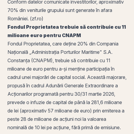
Conform datelor comunicate investitorilor, aproximativ
70% din veniturile grupului sunt generate în afara
României. (zf.ro)
Fondul Proprietatea trebuie să contribuie cu 11
milioane euro pentru CNAPM
Fondul Proprietatea, care deține 20% din Compania
Națională „Administrația Porturilor Maritime" S.A.
Constanța
(CNAPM), trebuie să contribuie cu 11
milioane de euro pentru a-și menține participația în
cadrul unei majorări de capital social. Această majorare,
propusă în cadrul Adunării Generale Extraordinare a
Acționarilor programată pentru 30/31 martie 2026,
prevede o infuzie de capital de până la 281,6 milioane
de lei (aproximativ 57 milioane de euro) prin emiterea a
peste 28 de milioane de
acțiuni
noi la
valoarea
nominală
de 10 lei pe acțiune, fără
primă de emisiune
.