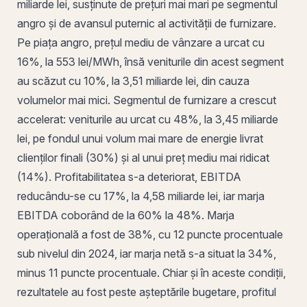
miliarde lei, susținute de prețuri mai mari pe segmentul
angro și de avansul puternic al activității de furnizare.
Pe piața angro, prețul mediu de vânzare a urcat cu
16%, la 553 lei/MWh, însă veniturile din acest segment
au scăzut cu 10%, la 3,51 miliarde lei, din cauza
volumelor mai mici. Segmentul de furnizare a crescut
accelerat: veniturile au urcat cu 48%, la 3,45 miliarde
lei, pe fondul unui volum mai mare de energie livrat
clienților finali (30%) și al unui preț mediu mai ridicat
(14%). Profitabilitatea s-a deteriorat,
EBITDA
reducându-se cu 17%, la 4,58 miliarde lei, iar
marja
EBITDA
coborând de la 60% la 48%.
Marja
operațională
a fost de 38%, cu 12 puncte procentuale
sub nivelul din 2024, iar marja netă s-a situat la 34%,
minus 11 puncte procentuale. Chiar și în aceste condiții,
rezultatele au fost peste așteptările bugetare, profitul