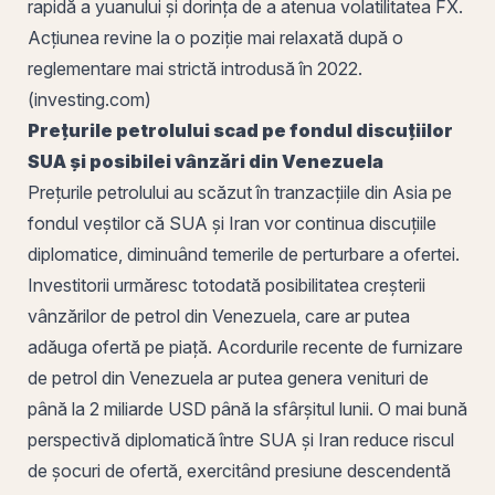
rapidă a yuanului și dorința de a atenua volatilitatea FX.
Acțiunea revine la o poziție mai relaxată după o
reglementare mai strictă introdusă în 2022.
(investing.com)
Prețurile petrolului scad pe fondul discuțiilor
SUA și posibilei vânzări din Venezuela
Prețurile petrolului au scăzut în tranzacțiile din Asia pe
fondul veștilor că SUA și Iran vor continua discuțiile
diplomatice, diminuând temerile de perturbare a ofertei.
Investitorii urmăresc totodată posibilitatea creșterii
vânzărilor de petrol din Venezuela, care ar putea
adăuga ofertă pe piață. Acordurile recente de furnizare
de petrol din Venezuela ar putea genera venituri de
până la 2 miliarde USD până la sfârșitul lunii. O mai bună
perspectivă diplomatică între SUA și Iran reduce riscul
de șocuri de ofertă, exercitând presiune descendentă