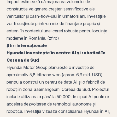
Impact estimează că majorarea volumului de
construcție va genera creșteri semnificative ale
veniturilor și cash-flow-ului în următorii ani. Investițiile
vor fi susținute printr-un mix de finanțare propriu și
extern, în contextul unei cereri robuste pentru locuințe
moderne în România. (zf.ro)
Știri Internaționale
Hyundai investește în centre AI și robotică în
Coreea de Sud
Hyundai Motor Group plănuiește o investiție de
aproximativ 5,8 trilioane won (aprox. 6,3 mld. USD)
pentru a construi un centru de date AI și o fabrică de
roboți în zona Saemangeum, Coreea de Sud. Proiectul
include utilizarea a până la 50.000 de cipuri AI pentru a
accelera dezvoltarea de tehnologii autonome și
robotică. Investiția vizează consolidarea Hyundai în AI,