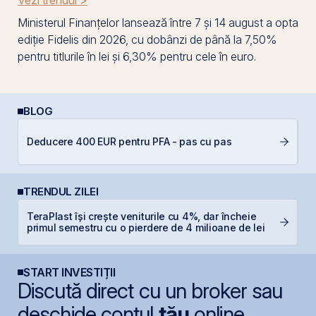
Vezi trendul >
Ministerul Finanțelor lansează între 7 și 14 august a opta
ediție Fidelis din 2026, cu dobânzi de până la 7,50%
pentru titlurile în lei și 6,30% pentru cele în euro.
BLOG
D
Deducere 400 EUR pentru PFA - pas cu pas
Ar
TRENDUL ZILEI
TeraPlast își crește veniturile cu 4%, dar încheie
N
primul semestru cu o pierdere de 4 milioane de lei
C
START INVESTIȚII
Discută direct cu un broker sau
deschide contul
tău
online.