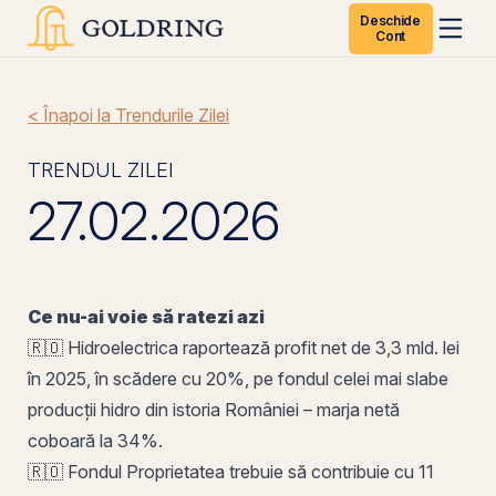
Deschide
Cont
< Înapoi la Trendurile Zilei
TRENDUL ZILEI
27.02.2026
Ce nu-ai voie să ratezi azi
🇷🇴 Hidroelectrica raportează
profit
net de 3,3 mld. lei
în 2025, în scădere cu 20%,
pe
fondul celei mai slabe
producții hidro din istoria României –
marja netă
coboară la 34%.
🇷🇴
Fondul Proprietatea
trebuie să contribuie cu 11