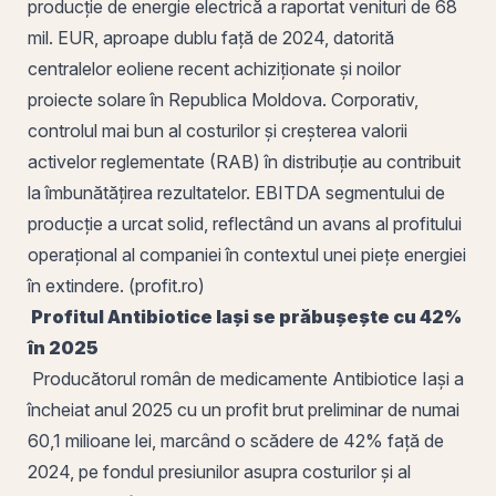
producție de energie electrică a raportat venituri de 68
mil. EUR, aproape dublu față de 2024, datorită
centralelor eoliene recent achiziționate și noilor
proiecte solare în Republica Moldova. Corporativ,
controlul mai bun al costurilor și creșterea valorii
activelor reglementate (RAB) în distribuție au contribuit
la îmbunătățirea rezultatelor. EBITDA segmentului de
producție a urcat solid, reflectând un avans al profitului
operațional al companiei în contextul unei piețe energiei
în extindere. (profit.ro)
Profitul Antibiotice
Iași
se prăbușește cu 42%
în 2025
Producătorul
român
de medicamente Antibiotice Iași a
încheiat anul 2025 cu un profit brut preliminar de numai
60,1 milioane lei, marcând o scădere de 42% față de
2024, pe fondul presiunilor asupra costurilor și al