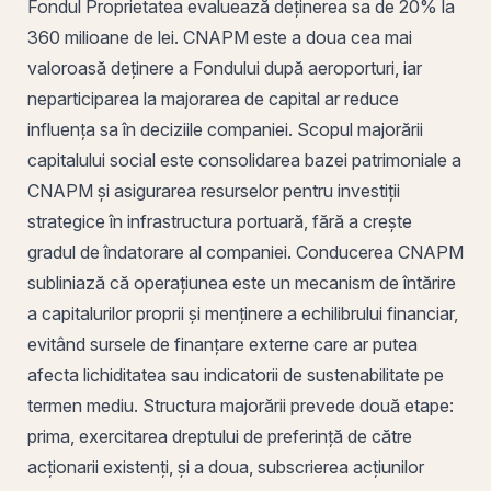
Fondul Proprietatea evaluează deținerea sa de 20% la
360 milioane de lei. CNAPM este a doua cea mai
valoroasă deținere a Fondului după aeroporturi, iar
neparticiparea la majorarea de capital ar reduce
influența sa în deciziile companiei. Scopul majorării
capitalului social este consolidarea bazei patrimoniale a
CNAPM și asigurarea resurselor pentru investiții
strategice în infrastructura portuară, fără a crește
gradul de îndatorare
al companiei. Conducerea CNAPM
subliniază că operațiunea este un mecanism de întărire
a capitalurilor proprii și menținere a echilibrului financiar,
evitând sursele de finanțare externe care ar putea
afecta
lichiditatea
sau indicatorii de sustenabilitate pe
termen mediu. Structura majorării prevede două etape:
prima, exercitarea dreptului de preferință de către
acționarii existenți, și a doua, subscrierea acțiunilor