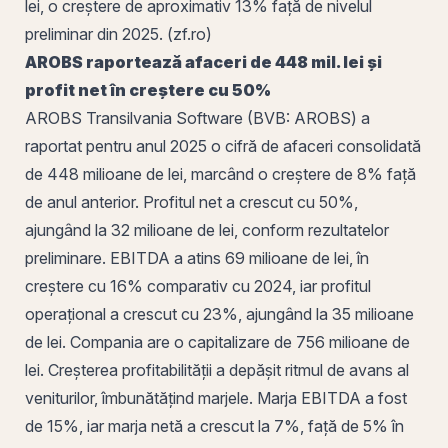
lei, o creștere de aproximativ 13% față de nivelul
preliminar din 2025. (zf.ro)
AROBS
raportează afaceri de 448 mil. lei și
profit net în creștere cu 50%
AROBS Transilvania Software
(BVB: AROBS) a
raportat pentru anul 2025 o cifră de afaceri consolidată
de 448 milioane de lei, marcând o creștere de 8% față
de anul anterior. Profitul net a crescut cu 50%,
ajungând la 32 milioane de lei, conform rezultatelor
preliminare. EBITDA a atins 69 milioane de lei, în
creștere cu 16% comparativ cu 2024, iar profitul
operațional a crescut cu 23%, ajungând la 35 milioane
de lei. Compania are o capitalizare de 756 milioane de
lei. Creșterea profitabilității a depășit ritmul de avans al
veniturilor, îmbunătățind marjele. Marja EBITDA a fost
de 15%, iar marja netă a crescut la 7%, față de 5% în