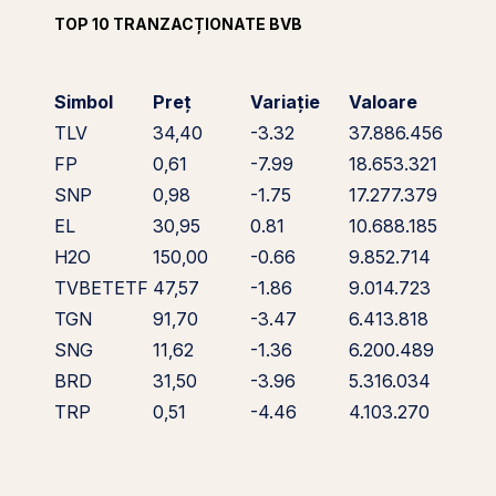
TOP 10 TRANZACȚIONATE BVB
Simbol
Preț
Variație
Valoare
TLV
34,40
-3.32
37.886.456
FP
0,61
-7.99
18.653.321
SNP
0,98
-1.75
17.277.379
EL
30,95
0.81
10.688.185
H2O
150,00
-0.66
9.852.714
TVBETETF
47,57
-1.86
9.014.723
TGN
91,70
-3.47
6.413.818
SNG
11,62
-1.36
6.200.489
BRD
31,50
-3.96
5.316.034
TRP
0,51
-4.46
4.103.270