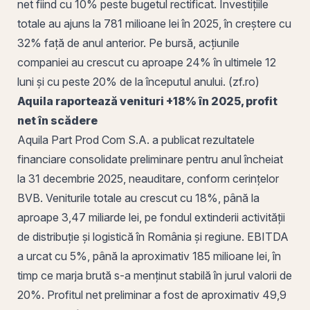
net fiind cu 10% peste bugetul rectificat. Investițiile
totale au ajuns la 781 milioane lei în 2025, în creștere cu
32% față de anul anterior. Pe bursă, acțiunile
companiei au crescut cu aproape 24% în ultimele 12
luni și cu peste 20% de la începutul anului. (zf.ro)
Aquila raportează
venituri
+18% în 2025, profit
net în scădere
Aquila Part Prod Com
S.A. a publicat rezultatele
financiare consolidate preliminare pentru anul încheiat
la 31 decembrie 2025, neauditare, conform cerințelor
BVB
. Veniturile totale au crescut cu 18%, până la
aproape 3,47 miliarde lei, pe fondul extinderii activității
de distribuție și logistică în România și regiune. EBITDA
a urcat cu 5%, până la aproximativ 185 milioane lei, în
timp ce
marja brută
s-a menținut stabilă în jurul valorii de
20%. Profitul net preliminar a fost de aproximativ 49,9