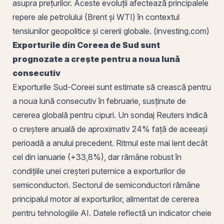
asupra prețurilor. Aceste evoluții afectează principalele
repere ale petrolului (Brent și WTI) în contextul
tensiunilor geopolitice și cererii globale. (investing.com)
Exporturile din Coreea de Sud sunt
prognozate a crește pentru a noua
lună
consecutiv
Exporturile Sud-Coreei sunt estimate să crească pentru
a noua lună consecutiv în februarie, susținute de
cererea globală pentru cipuri. Un sondaj Reuters indică
o creștere anuală de aproximativ 24% față de aceeași
perioadă a anului precedent. Ritmul este mai lent decât
cel din ianuarie (+33,8%), dar rămâne robust în
condițiile unei creșteri puternice a exporturilor de
semiconductori. Sectorul de semiconductori rămâne
principalul motor al exporturilor, alimentat de cererea
pentru tehnologiile AI. Datele reflectă un indicator cheie