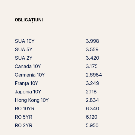
OBLIGAȚIUNI
SUA 10Y
3.998
SUA 5Y
3.559
SUA 2Y
3.420
Canada 10Y
3.175
Germania 10Y
2.6984
Franța 10Y
3.249
Japonia 10Y
2.118
Hong Kong 10Y
2.834
RO 10YR
6.340
RO 5YR
6.120
RO 2YR
5.950