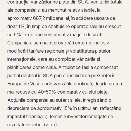
contracției vânzărilor pe piața din SUA. Veniturile totale
ale companiei s-au menținut relativ stabile, la
aproximativ 687,2 milioane lei, în scădere ușoară de
doar 1%, în timp ce cheltuielile operaționale au crescut
cu 6%, afectând semnificativ marjele de profit.
Compania a semnalat provocări externe, inclusiv
modificări tarifare regionale și
volatilitatea
piețelor
internaționale, care au complicat vânzările și
planificarea comercială. Antibiotice Iași a compensat
parțial declinul în SUA
prin
consolidarea prezenței în
Europa de Vest, unde vânzările continuă, deși la prețuri
mai reduse cu 40-50% comparativ cu alte piețe.
Acțiunile companiei au suferit și ele, înregistrând o
depreciere de aproximativ 15% în ultimul an, reflectând
impactul financiar și temerile investitorilor legate de
rezultatele slabe. (zf.ro)