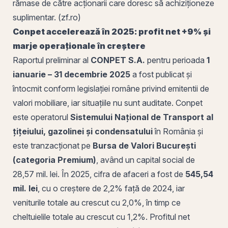
rămase de către acționarii care doresc să achiziționeze
suplimentar. (zf.ro)
Conpet accelerează în 2025: profit net +9% și
marje operaționale în creștere
Raportul preliminar al
CONPET S.A.
pentru perioada
1
ianuarie – 31 decembrie 2025
a fost publicat și
întocmit conform legislației române privind emitentii de
valori mobiliare
, iar situațiile nu sunt auditate. Conpet
este operatorul
Sistemului Național de Transport al
țițeiului, gazolinei și condensatului
în România și
este tranzacționat pe
Bursa de Valori București
(categoria Premium)
, având un capital social de
28,57 mil. lei. În 2025, cifra de afaceri a fost de
545,54
mil. lei
, cu o creștere de 2,2% față de 2024, iar
veniturile totale au crescut cu 2,0%, în timp ce
cheltuielile totale au crescut cu 1,2%. Profitul net