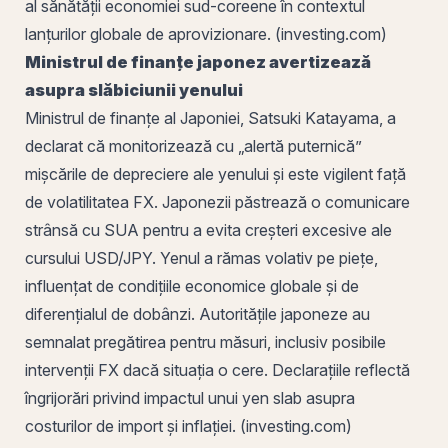
al sănătății economiei sud-coreene în contextul
lanțurilor globale de aprovizionare. (investing.com)
Ministrul de finanțe japonez avertizează
asupra slăbiciunii yenului
Ministrul de finanțe al Japoniei, Satsuki Katayama, a
declarat că monitorizează cu „alertă puternică”
mișcările de depreciere ale yenului și este vigilent față
de volatilitatea FX. Japonezii păstrează o comunicare
strânsă cu SUA pentru a evita creșteri excesive ale
cursului USD/JPY. Yenul a rămas volativ pe piețe,
influențat de condițiile economice globale și de
diferențialul de dobânzi. Autoritățile japoneze au
semnalat pregătirea pentru măsuri, inclusiv posibile
intervenții FX dacă situația o cere. Declarațiile reflectă
îngrijorări privind impactul unui yen slab asupra
costurilor de import și inflației. (investing.com)