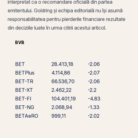
interpretat ca o recomandare oficială din partea
emitentului. Goldring și echipa editorială nu își asumă
responsabilitatea pentru pierderile financiare rezultate
din deciziile luate în urma citirii acestui articol.
BVB
BET
28.413,18
-2.06
BETPlus
4.114,86
-2.07
BET-TR
66.536,70
-2.06
BET-XT
2.462,22
-2.2
BET-FI
104.401,19
-4.83
BET-NG
2.068,94
-1.33
BETAeRO
999,11
-2.02