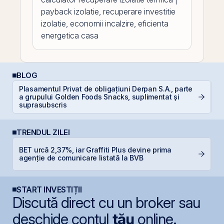
payback izolatie, recuperare investitie
izolatie, economii incalzire, eficienta
energetica casa
BLOG
Plasamentul Privat de obligațiuni Derpan S.A., parte
C
a grupului Golden Foods Snacks, suplimentat și
co
suprasubscris
TRENDUL ZILEI
BET urcă 2,37%, iar Graffiti Plus devine prima
F
agenție de comunicare listată la BVB
p
START INVESTIȚII
Discută direct cu un broker sau
deschide contul
tău
online.