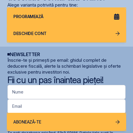
Alege varianta potrivită pentru tine:
PROGRAMEAZĂ
DESCHIDE CONT
NEWSLETTER
Înscrie-te și primești pe email: ghidul complet de
deducere fiscală, alerte la schimbari legislative și oferte
exclusive pentru investitori noi.
Fii cu un pas înaintea pieței!
Nume
Email
ABONEAZĂ-TE
Te poți dezabona oricând. Fără SPAM. Datele tale sunt în