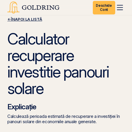
Deschide
Cont
←
ÎNAPOI LA LISTĂ
Calculator
recuperare
investitie panouri
solare
Explicație
Calculează perioada estimată de recuperare a investiției în
panouri solare din economiile anuale generate.