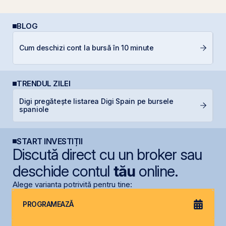
BLOG
C
Cum deschizi cont la bursă în 10 minute
p
TRENDUL ZILEI
Digi pregătește listarea Digi Spain pe bursele
P
spaniole
d
START INVESTIȚII
Discută direct cu un broker sau
deschide contul
tău
online.
Alege varianta potrivită pentru tine:
PROGRAMEAZĂ