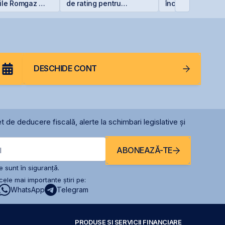
ile Romgaz și
de rating pentru
încheie primul
rom
menținerea
semestru cu o pi
calificativului suveran
de 4 milioane de 
DESCHIDE CONT
t de deducere fiscală, alerte la schimbari legislative și
ABONEAZĂ-TE
l
 sunt în siguranță.
ele mai importante știri pe:
WhatsApp
Telegram
PRODUSE ȘI SERVICII FINANCIARE