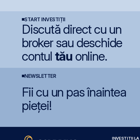
menține ratingul
7,55% pentru lei și
i
României la BBB-
6,20% pentru euro
s
START INVESTIȚII
Discută direct cu un
broker sau deschide
contul
tău
online.
NEWSLETTER
Fii cu un pas înaintea
pieței!
INVESTIȚII L