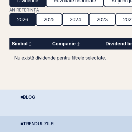
Dividende
Rezultate financiare
Acțiuni gr
AN REFERINȚĂ
2026
2025
2024
2023
202
Simbol
Companie
Dividend b
Nu există dividende pentru filtrele selectate.
BLOG
Perspective Economice
C
REIT-urile agricole și
2026: De la Exuberanța
4
REIT-urile forestier
ia
AI la Noua Ordine Geo-
e
Economică
TRENDUL ZILEI
România evită
Fidelis revine în iulie
P
retrogradarea, Fitch
cu dobânzi de până la
l