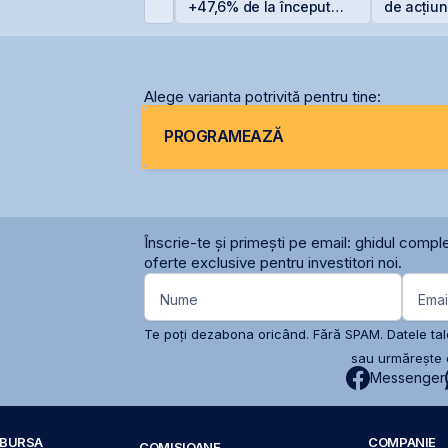
ntegral din cauza
+47,6% de la începutul
de acțiun
ecetei
anului
OMV Pet
Alege varianta potrivită pentru tine:
PROGRAMEAZĂ
Înscrie-te și primești pe email: ghidul comple
oferte exclusive pentru investitori noi.
Nume
Emai
Te poți dezabona oricând. Fără SPAM. Datele tale
sau urmărește c
Messenger
A BURSA
COMPANIE
COMISIOANE