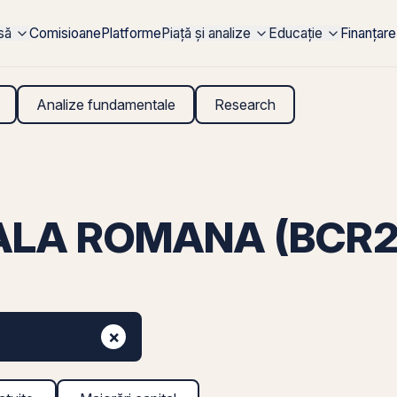
rsă
Comisioane
Platforme
Piață și analize
Educație
Finanțare
Analize fundamentale
Research
LA ROMANA (BCR26
×