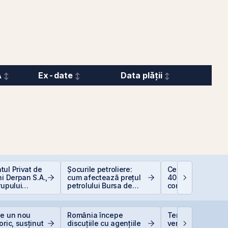
A
Ex-date
Data plății
ul Privat de
Șocurile petroliere:
Ce este deducer
ni Derpan S.A.,
cum afectează prețul
400 EUR — Ghid
rupului
petrolului Bursa de
complet
oods Snacks,
Valori București
at și
scris
ge un nou
România începe
TeraPlast își creș
oric, susținut
discuțiile cu agențiile
veniturile cu 4%, 