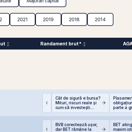
atuite
Majorări capital
2
2021
2019
2018
2014
rut
Randament brut*
AG
alculator deducere
Cât de sigură e bursa?
Plasament
00 EUR — cât
Mituri, riscuri reale și
obligațiu
conomisești
cum să investești
parte a g
inteligent
Golden F
supliment
suprasub
roducția centralei de
BVB corectează ușor,
BET atin
a Cernavodă, oprită
dar BET rămâne la
maxim ist