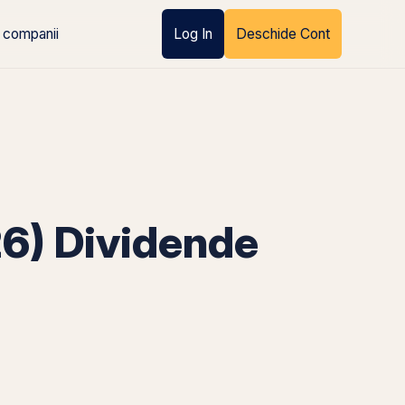
 companii
Log In
Deschide Cont
) Dividende