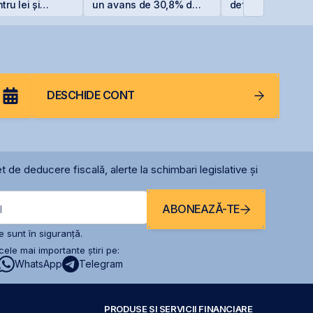
ru lei și
un avans de 30,8% de
definitivă favorab
ntru euro
la începutul anului
pentru One Penin
DESCHIDE CONT
t de deducere fiscală, alerte la schimbari legislative și
ABONEAZĂ-TE
l
 sunt în siguranță.
ele mai importante știri pe:
WhatsApp
Telegram
PRODUSE ȘI SERVICII FINANCIARE