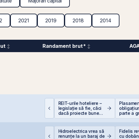
atuite
Majorări capital
2
2021
2019
2018
2014
rut
Randament brut*
AG
incolo de Nvidia:
REIT-urile hoteliere –
Plasament
portunitățile invizibile
legislație să fie, căci
obligațiu
are construiesc
dacă proiecte bune
parte a g
iitorul AI
sunt și banii se găsesc
Golden F
supliment
suprasub
Hidroelectrica vrea să
Fidelis re
raffiti Plus debutează
renunțe la un baraj de
cu dobân
stăzi pe piața AeRO