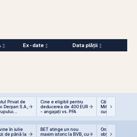
A
Ex-date
Data plății
ul Privat de
Cine e eligibil pentru
Cât de sigură e b
ni Derpan S.A.,
deducerea de 400 EUR
Mituri, riscuri real
rupului
- angajați vs. PFA
cum să investești
oods Snacks,
inteligent
at și
scris
vine în iulie
BET atinge un nou
One United Prope
zi de până la
maxim istoric la BVB, cu
obține o hotărâre