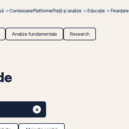
rsă
Comisioane
Platforme
Piață și analize
Educație
Finanțare
Analize fundamentale
Research
de
×