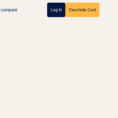
 companii
Log In
Deschide Cont