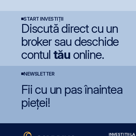
de rating pentru
Aerostar și MarcTel
menținerea
pentru mentenanța
calificativului suveran
radarelor AN/TPQ-53 în
România
START INVESTIȚII
Discută direct cu un
broker sau deschide
contul
tău
online.
NEWSLETTER
Fii cu un pas înaintea
pieței!
INVESTIȚII L