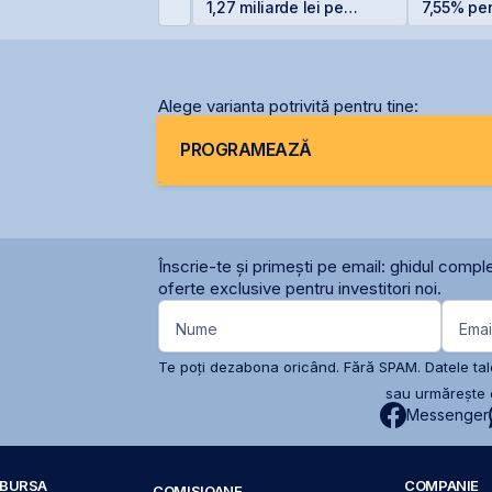
1,27 miliarde lei pe
7,55% pent
Siret
6,20% pe
Alege varianta potrivită pentru tine:
PROGRAMEAZĂ
Înscrie-te și primești pe email: ghidul comple
oferte exclusive pentru investitori noi.
Nume
Emai
Te poți dezabona oricând. Fără SPAM. Datele tale
sau urmărește c
Messenger
A BURSA
COMPANIE
COMISIOANE