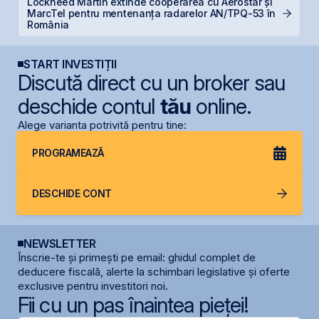
Lockheed Martin extinde cooperarea cu Aerostar și
T
MarcTel pentru mentenanța radarelor AN/TPQ-53 în
p
România
START INVESTIȚII
Discută direct cu un broker sau
deschide contul
tău
online.
Alege varianta potrivită pentru tine:
PROGRAMEAZĂ
DESCHIDE CONT
NEWSLETTER
Înscrie-te și primești pe email: ghidul complet de
deducere fiscală, alerte la schimbari legislative și oferte
exclusive pentru investitori noi.
Fii cu un pas înaintea pieței!