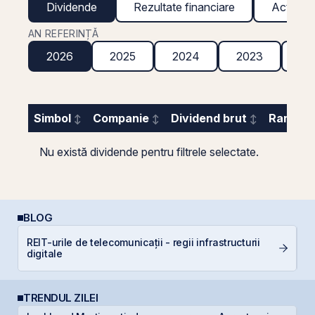
Dividende
Rezultate financiare
Acțiuni g
AN REFERINȚĂ
2026
2025
2024
2023
20
Simbol
Companie
Dividend brut
Randame
Nu există dividende pentru filtrele selectate.
BLOG
REIT-urile de telecomunicații - regii infrastructurii
C
digitale
a
TRENDUL ZILEI