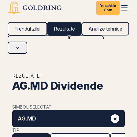
Deschide
Cont
Trendul zilei
Rezultate
Analize tehnice
Analize fundamentale
Research
REZULTATE
AG.MD Dividende
SIMBOL SELECTAT
×
AG.MD
TIP