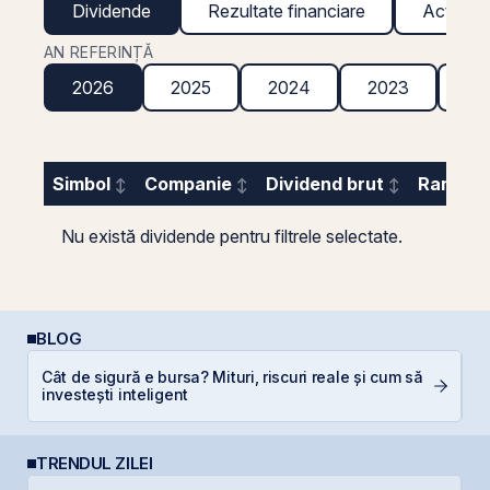
Dividende
Rezultate financiare
Acțiuni g
AN REFERINȚĂ
2026
2025
2024
2023
20
Simbol
Companie
Dividend brut
Randame
Nu există dividende pentru filtrele selectate.
BLOG
Cât de sigură e bursa? Mituri, riscuri reale și cum să
C
investești inteligent
TRENDUL ZILEI