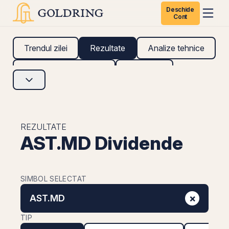
Deschide
Cont
Trendul zilei
Rezultate
Analize tehnice
Analize fundamentale
Research
REZULTATE
AST.MD Dividende
SIMBOL SELECTAT
×
AST.MD
TIP