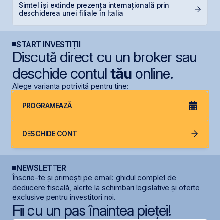
Simtel își extinde prezența internațională prin
B
deschiderea unei filiale în Italia
d
START INVESTIȚII
Discută direct cu un broker sau
deschide contul
tău
online.
Alege varianta potrivită pentru tine:
PROGRAMEAZĂ
DESCHIDE CONT
NEWSLETTER
Înscrie-te și primești pe email: ghidul complet de
deducere fiscală, alerte la schimbari legislative și oferte
exclusive pentru investitori noi.
Fii cu un pas înaintea pieței!