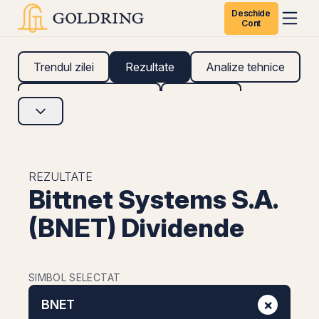
Deschide
Cont
Trendul zilei
Rezultate
Analize tehnice
Analize fundamentale
Research
REZULTATE
Bittnet Systems S.A.
(BNET) Dividende
SIMBOL SELECTAT
×
BNET