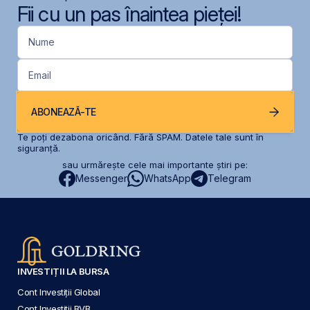
Fii cu un pas înaintea pieței!
Nume
Email
ABONEAZĂ-TE
Te poți dezabona oricând. Fără SPAM. Datele tale sunt în
siguranță.
sau urmărește cele mai importante știri pe:
Messenger
WhatsApp
Telegram
INVESTIȚII LA BURSA
Cont Investiții Global
Cont Investiții BVB