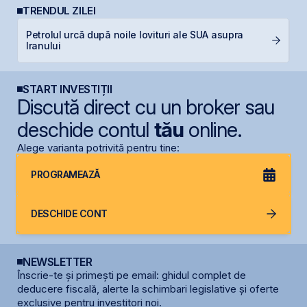
TRENDUL ZILEI
Petrolul urcă după noile lovituri ale SUA asupra
C
Iranului
ca
START INVESTIȚII
Discută direct cu un broker sau
deschide contul
tău
online.
Alege varianta potrivită pentru tine:
PROGRAMEAZĂ
DESCHIDE CONT
NEWSLETTER
Înscrie-te și primești pe email: ghidul complet de
deducere fiscală, alerte la schimbari legislative și oferte
exclusive pentru investitori noi.