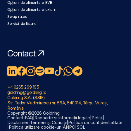
Opțiuni de alimentare BVB
Opțiuni de alimentare extern
Swap rates
Servicii de listare
Contact
+4 0265 269 195
goldring@goldring.ro
Goldring S.A. (SSIF)
Str. Tudor Vladimirescu nr. 56A, 540014, Târgu Mureș,
România
Copyright ©2026 Goldring
Contact
|
FAQ
|
Rapoarte și informații legale
|
Petiții
|
Disclaimer
|
Termeni și Condiții
|
Politica de confidențialitate
|
Politica utilizare cookie-uri
|
ANPC
|
SOL