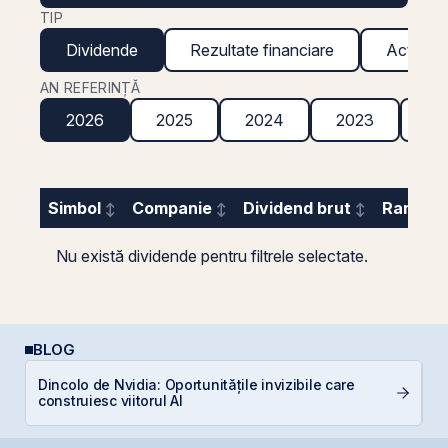
TIP
Dividende
Rezultate financiare
Acțiuni g
AN REFERINȚĂ
2026
2025
2024
2023
20
Simbol
Companie
Dividend brut
Randame
Nu există dividende pentru filtrele selectate.
BLOG
Dincolo de Nvidia: Oportunitățile invizibile care
E
construiesc viitorul AI
pe