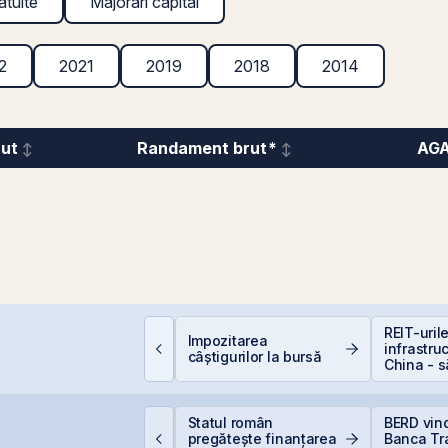
atuite
Majorări capital
2
2021
2019
2018
2014
rut
Randament brut*
AG
iferența care îți
REIT-uril
Impozitarea
rotejează capitalul:
infrastru
câștigurilor la bursă
ividendele bat inflația
China - 
+5% vs. −6%)
la cel ce
ittnet lansează oferta
Statul român
BERD vin
ublică pentru
pregătește finanțarea
Banca Tra