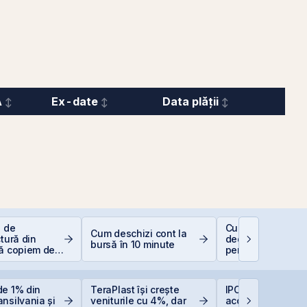
A
Ex-date
Data plății
e de
Cum funcționeaz
Cum deschizi cont la
ctură din
deducerea fiscal
bursă în 10 minute
să copiem de
pentru investiții l
 copiază?!
bursă
de 1% din
TeraPlast își crește
IPO-ul Digi Spain
nsilvania și
veniturile cu 4%, dar
acoperit integral 