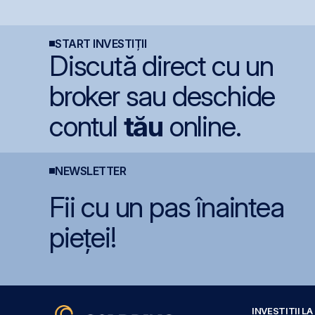
i
menține ratingul
milioane euro în
o
României la BBB-
terminalul Canopus
Constanța
START INVESTIȚII
Discută direct cu un
broker sau deschide
contul
tău
online.
NEWSLETTER
Fii cu un pas înaintea
pieței!
INVESTIȚII L