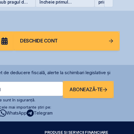
sub pragul de
încheie primul
prima zi
semestru cu o pierdere
de 4 milioane de lei
DESCHIDE CONT
t de deducere fiscală, alerte la schimbari legislative și
ABONEAZĂ-TE
l
 sunt în siguranță.
ele mai importante știri pe:
WhatsApp
Telegram
PRODUSE ȘI SERVICII FINANCIARE