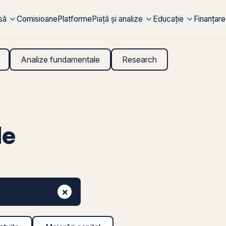
rsă
Comisioane
Platforme
Piață și analize
Educație
Finanțare
Analize fundamentale
Research
de
×