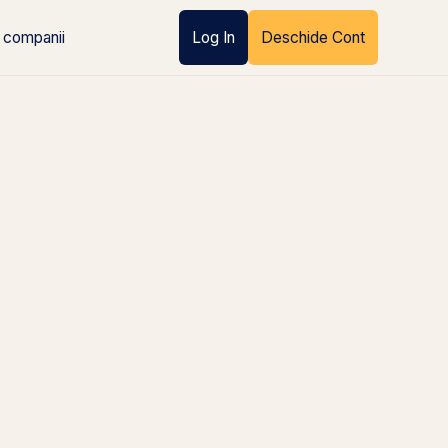
 companii
Log In
Deschide Cont