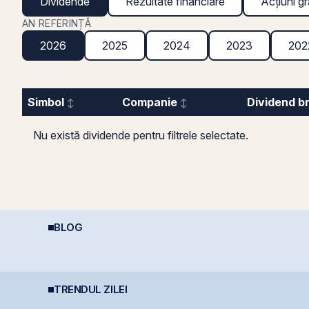
Dividende
Rezultate financiare
Acțiuni gr
AN REFERINȚĂ
2026
2025
2024
2023
202
Simbol
Companie
Dividend b
Nu există dividende pentru filtrele selectate.
BLOG
Economia României în
Cine e eligibil pentru
D
2026: Oportunități și
deducerea de 400 EUR
p
i
Riscuri pentru
- angajați vs. PFA
d
Investitori
(
TRENDUL ZILEI
România evită
TTS finalizează
B
retrogradarea, Fitch
investiția de 23
p