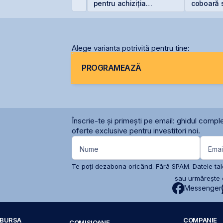
bligațiunile BNET31E
pentru achiziția
coboară 
gazelor Neptun Deep
5%
Alege varianta potrivită pentru tine:
PROGRAMEAZĂ
Înscrie-te și primești pe email: ghidul comple
oferte exclusive pentru investitori noi.
Nume
Emai
Te poți dezabona oricând. Fără SPAM. Datele tale
sau urmărește c
Messenger
A BURSA
COMPANIE
COMISIOANE